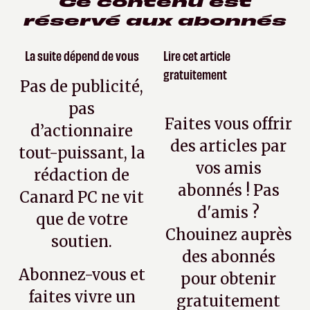
Ce contenu est
réservé aux abonnés
La suite dépend de vous
Lire cet article
gratuitement
Pas de publicité,
pas
Faites vous offrir
d’actionnaire
des articles par
tout-puissant, la
vos amis
rédaction de
abonnés ! Pas
Canard PC ne vit
d'amis ?
que de votre
Chouinez auprès
soutien.
des abonnés
Abonnez-vous et
pour obtenir
faites vivre un
gratuitement