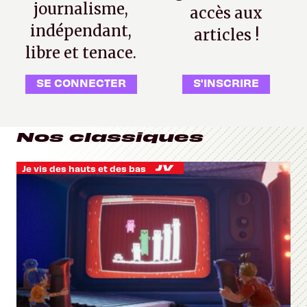
journalisme,
accès aux
indépendant,
articles !
libre et tenace.
SE CONNECTER
S'INSCRIRE
Nos classiques
Je vis des hauts et des bas