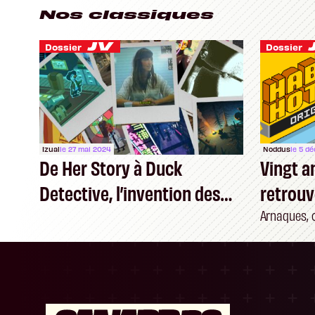
Nos classiques
Dossier
Dossier
Izual
le 27 mai 2024
Noddus
le 5 d
De Her Story à Duck
Vingt an
Detective, l’invention des
retrouv
« deduction games »
son jus
Arnaques, 