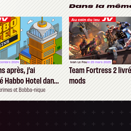
Dans la mêm
Au coin du jeu
écembre 2024
Ivan Le Fou
le 25 mars 2025
s après, j’ai
Team Fortress 2 livr
é Habbo Hotel dans
mods
crimes et Bobba-nique