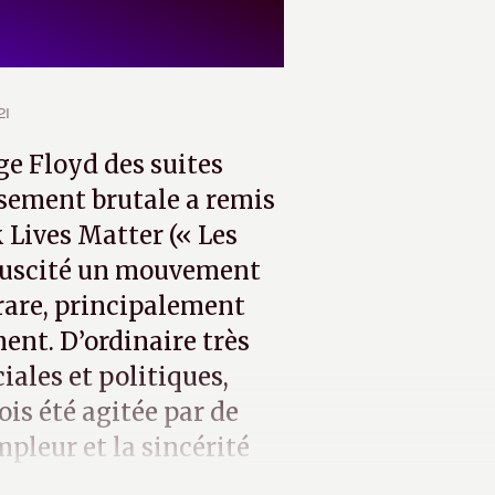
21
e Floyd des suites
sement brutale a remis
Lives Matter (« Les
a suscité un mouvement
rare, principalement
ent. D’ordinaire très
iales et politiques,
fois été agitée par de
pleur et la sincérité
es de « variables ».