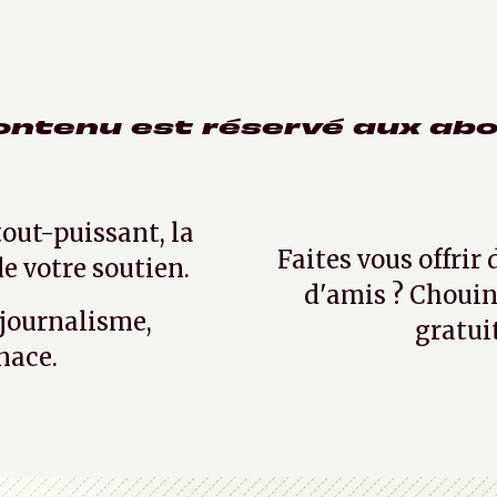
ontenu est réservé aux ab
tout-puissant, la
Faites vous offrir
e votre soutien.
d'amis ? Chouin
 journalisme,
gratui
nace.