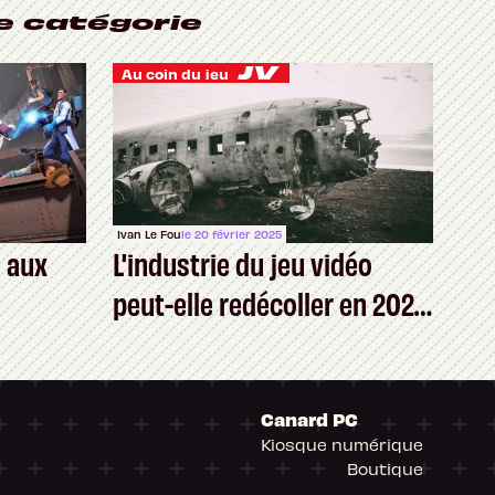
e catégorie
Au coin du jeu
Ivan Le Fou
le 20 février 2025
é aux
L'industrie du jeu vidéo
peut-elle redécoller en 2025
?
Canard PC
Kiosque numérique
Boutique