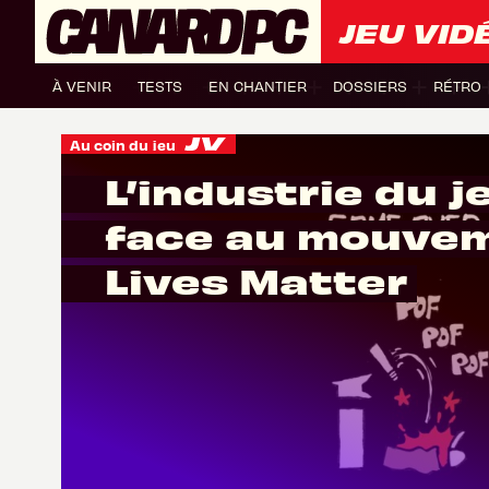
JEU VID
À VENIR
TESTS
EN CHANTIER
DOSSIERS
RÉTRO
Au coin du jeu
L’industrie du j
face au mouvem
Lives Matter