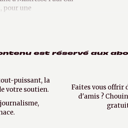
i, pour une
ontenu est réservé aux ab
tout-puissant, la
Faites vous offrir
e votre soutien.
d'amis ? Chouin
 journalisme,
gratui
nace.