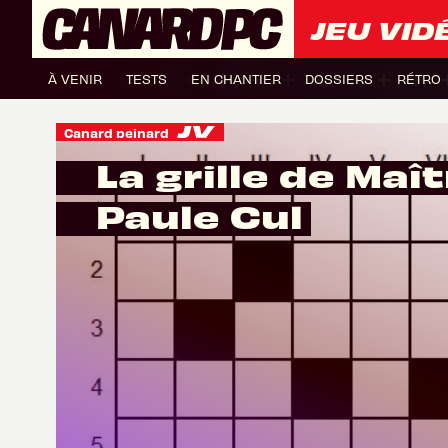
JEU VID
À VENIR
TESTS
EN CHANTIER
DOSSIERS
RÉTRO
Canard peinard
La grille de Maî
Paule Cul