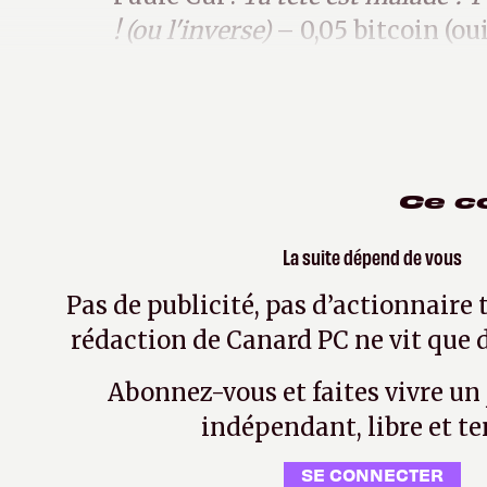
! (ou l'inverse)
– 0,05 bitcoin (ou
cryptomonnaie t'as plus rien).
Ce c
La suite dépend de vous
Pas de publicité, pas d’actionnaire 
rédaction de Canard PC ne vit que d
Abonnez-vous et faites vivre un
indépendant, libre et te
SE CONNECTER