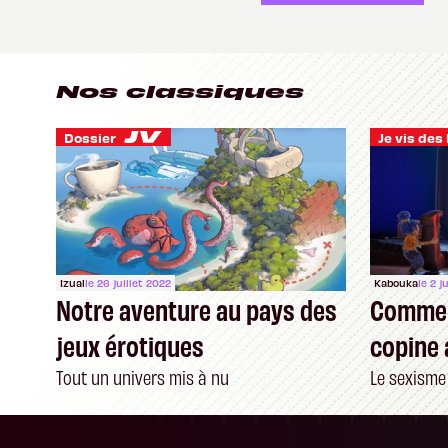
Nos classiques
Dossier
Izual
le 26 juillet 2022
Kabouka
le 2 j
Notre aventure au pays des
Commen
jeux érotiques
copine 
astuce
Tout un univers mis à nu
Le sexisme