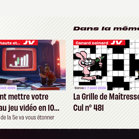
Dans la mêm
Je vis des hauts et des bas
Canard peinard
uillet 2024
Sonia
le 7 août 2026
t mettre votre
La Grille de Maîtress
au jeu vidéo en 10
Cul n° 481
s
 de la 5e va vous étonner