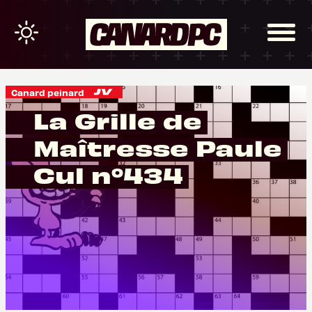
Canard peinard
La Grille de
Maîtresse Paule
Cul n°434