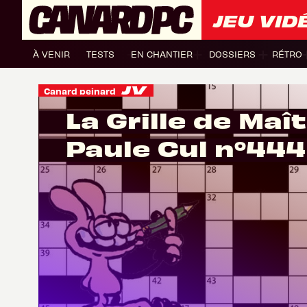
JEU VID
À VENIR
TESTS
EN CHANTIER
DOSSIERS
RÉTRO
Canard peinard
La Grille de Maî
Paule Cul n°444