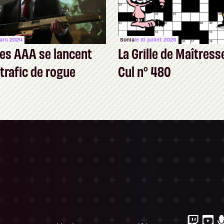
mars 2024
Sonia
le 10 juillet 2026
es AAA se lancent
La Grille de Maîtress
 trafic de rogue
Cul n° 480
ersonnalisez vos Options
 gérer vos paramètres de confidentialité, en g