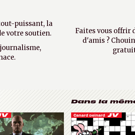
tout-puissant, la
Faites vous offrir
e votre soutien.
d'amis ? Chouin
 journalisme,
gratui
nace.
Dans la mêm
Canard peinard