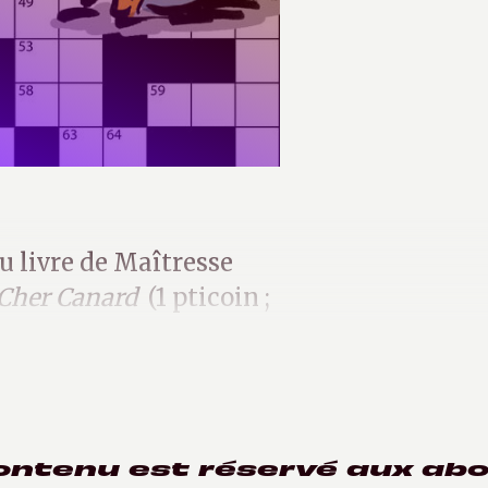
u livre de Maîtresse
Cher Canard
(1 pticoin ;
us rien).
ontenu est réservé aux ab