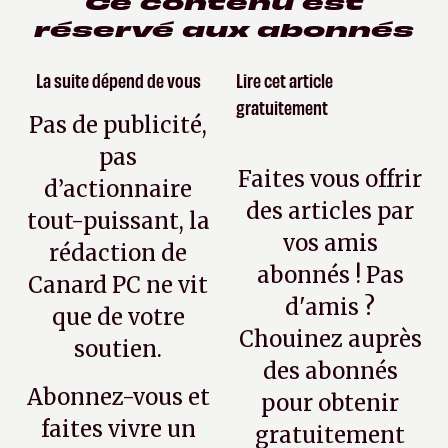
Ce contenu est
réservé aux abonnés
La suite dépend de vous
Lire cet article
gratuitement
Pas de publicité,
pas
Faites vous offrir
d’actionnaire
des articles par
tout-puissant, la
vos amis
rédaction de
abonnés ! Pas
Canard PC ne vit
d'amis ?
que de votre
Chouinez auprès
soutien.
des abonnés
Abonnez-vous et
pour obtenir
faites vivre un
gratuitement