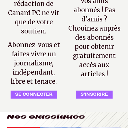
vos amis
rédaction de
abonnés ! Pas
Canard PC ne vit
d'amis ?
que de votre
Chouinez auprès
soutien.
des abonnés
Abonnez-vous et
pour obtenir
faites vivre un
gratuitement
journalisme,
accès aux
indépendant,
articles !
libre et tenace.
SE CONNECTER
S'INSCRIRE
Nos classiques