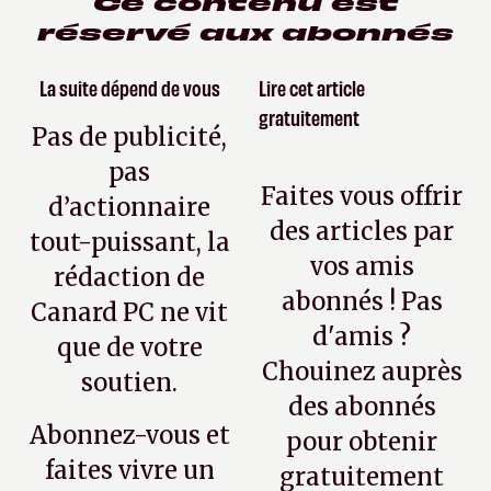
Ce contenu est
réservé aux abonnés
La suite dépend de vous
Lire cet article
gratuitement
Pas de publicité,
pas
Faites vous offrir
d’actionnaire
des articles par
tout-puissant, la
vos amis
rédaction de
abonnés ! Pas
Canard PC ne vit
d'amis ?
que de votre
Chouinez auprès
soutien.
des abonnés
Abonnez-vous et
pour obtenir
faites vivre un
gratuitement