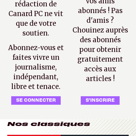
vos amis
rédaction de
abonnés ! Pas
Canard PC ne vit
d'amis ?
que de votre
Chouinez auprès
soutien.
des abonnés
Abonnez-vous et
pour obtenir
faites vivre un
gratuitement
journalisme,
accès aux
indépendant,
articles !
libre et tenace.
SE CONNECTER
S'INSCRIRE
Nos classiques