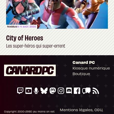
Noddus
le 4 août 2026
City of Heroes
Les super-héros qui super-errent
Canard PC
Kiosque numérique
Il n'y a pas de
Boutique
Cookie à se faire !
Ce site n'a recours à aucun tracker externe, ne partage avec personne
ses statistiques de fréquentation et se limite aux cookies nécessaires
au bon fonctionnement de votre session. Mais comme on est bien
élevés, on préfère s'assurer quand même que ça vous va.
Mentions légales, CGU,
Copyright 2000-2980 (au moins on est