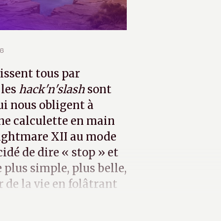
26
nissent tous par
 les
hack'n'slash
sont
i nous obligent à
ne calculette en main
ightmare XII au mode
idé de dire « stop » et
plus simple, plus belle,
 de la vie en folâtrant
lé.