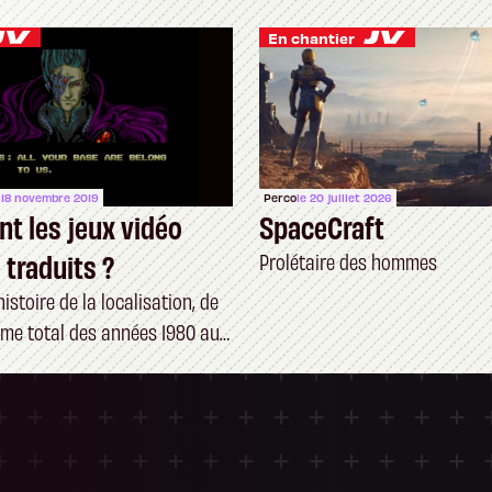
En chantier
 18 novembre 2019
Perco
le 20 juillet 2026
 les jeux vidéo
SpaceCraft
 traduits ?
Prolétaire des hommes
istoire de la localisation, de
sme total des années 1980 aux
ndiales d’aujourd’hui