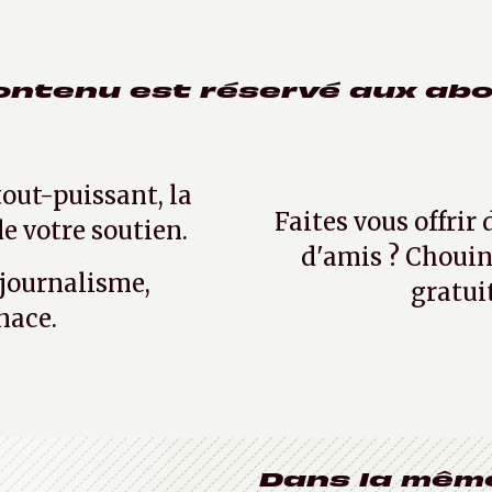
ontenu est réservé aux ab
tout-puissant, la
Faites vous offrir
e votre soutien.
d'amis ? Chouin
 journalisme,
gratui
nace.
Dans la mêm