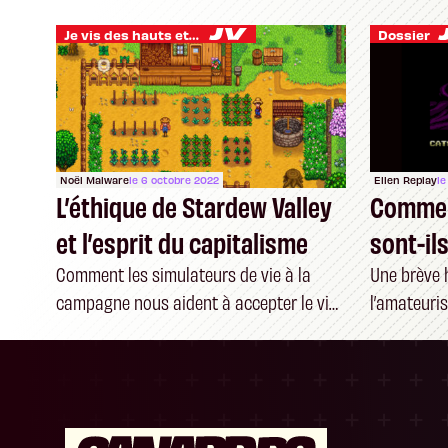
Je vis des hauts et des bas
Dossier
Noël Malware
le 6 octobre 2022
Ellen Replay
le
L’éthique de Stardew Valley
Comment
et l’esprit du capitalisme
sont-ils
Comment les simulateurs de vie à la
Une brève h
campagne nous aident à accepter le vide
l’amateuri
de nos existences
sorties mo