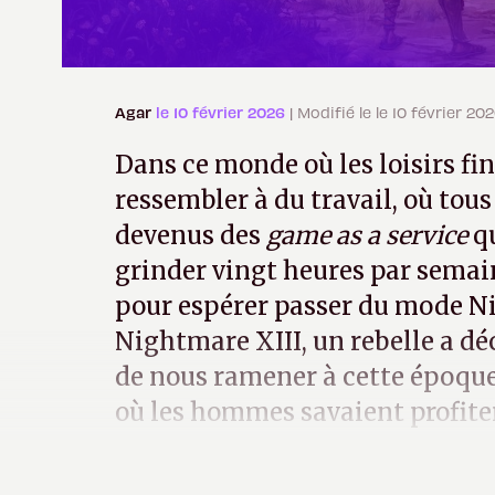
Agar
le 10 février 2026
| Modifié le le 10 février 20
Dans ce monde où les loisirs fi
ressembler à du travail, où tous
devenus des
game as a service
qu
grinder vingt heures par semai
pour espérer passer du mode N
Nightmare XIII, un rebelle a déc
de nous ramener à cette époque 
où les hommes savaient profiter
en jupette dans les champs de b