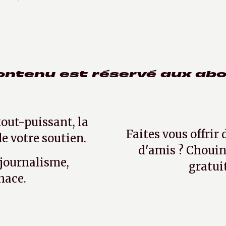
auver la France »
.
ontenu est réservé aux ab
tout-puissant, la
Faites vous offrir
e votre soutien.
d'amis ? Chouin
 journalisme,
gratui
nace.