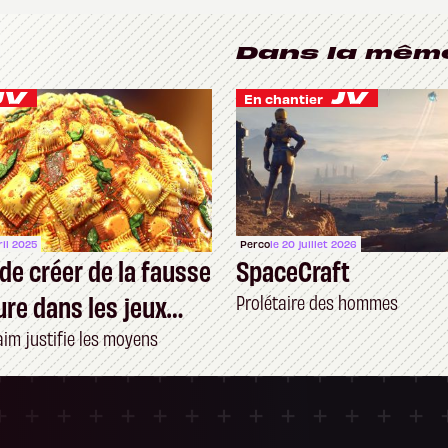
Dans la mêm
En chantier
ril 2025
Perco
le 20 juillet 2026
 de créer de la fausse
SpaceCraft
ure dans les jeux
Prolétaire des hommes
aim justifie les moyens