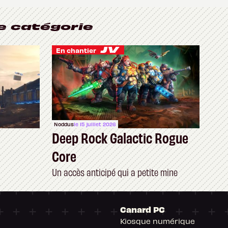
e catégorie
En chantier
Noddus
le 15 juillet 2026
Deep Rock Galactic Rogue
Core
Un accès anticipé qui a petite mine
Canard PC
Kiosque numérique