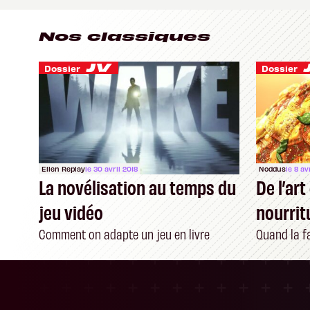
Nos classiques
Dossier
Dossier
Ellen Replay
le 30 avril 2018
Noddus
le 8 av
La novélisation au temps du
De l’art
jeu vidéo
nourrit
vidéo
Comment on adapte un jeu en livre
Quand la f