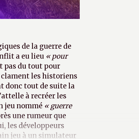
giques de la guerre de
flit a eu lieu
« pour
et pas du tout pour
 clament les historiens
nt donc tout de suite la
ttelle à recréer les
 un jeu nommé
« guerre
après une rumeur que
ui, les développeurs
ain jeu à un simulateur