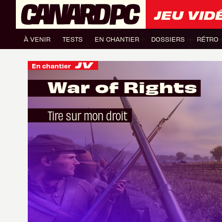
JEU VID
À VENIR
TESTS
EN CHANTIER
DOSSIERS
RÉTRO
En chantier
War of Rights
Tire sur mon droit