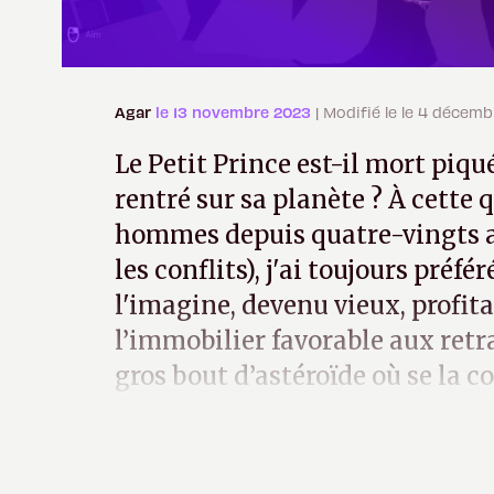
Agar
le 13 novembre 2023
| Modifié le le 4 décem
Le Petit Prince est-il mort piqué
rentré sur sa planète ? À cette 
hommes depuis quatre-vingts a
les conflits), j'ai toujours préfé
l'imagine, devenu vieux, profit
l’immobilier favorable aux retr
gros bout d’astéroïde où se la c
comme Pádraig, le héros de
The