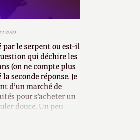
bre 2023
 par le serpent ou est-il
question qui déchire les
ns (on ne compte plus
ré la seconde réponse. Je
ant d’un marché de
aités pour s’acheter un
ouler douce. Un peu
 Anglerfish Project
.