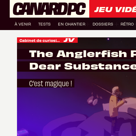
JEU VID
À VENIR
TESTS
EN CHANTIER
DOSSIERS
RÉTRO
Cabinet de curiosités
The Anglerfish 
Dear Substance
C'est magique !