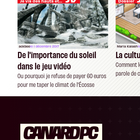
Je vis des hauts et des bas
Dossier
ackboo
le 1 décembre 2017
Maria Kalash
l
De l'importance du soleil
La cult
dans le jeu vidéo
Comment le
parole de c
Ou pourquoi je refuse de payer 60 euros
pour me taper le climat de l'Écosse