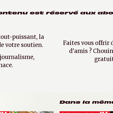
ontenu est réservé aux ab
tout-puissant, la
Faites vous offrir
e votre soutien.
d'amis ? Chouin
 journalisme,
gratui
nace.
Dans la mêm