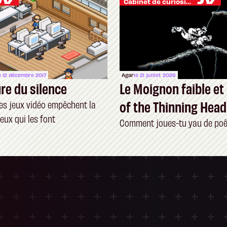
Cabinet de curiosités
e 12 décembre 2017
Agar
le 21 juillet 2026
ure du silence
Le Moignon faible et
of the Thinning Head
s jeux vidéo empêchent la
eux qui les font
Comment joues-tu yau de poê