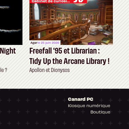
Cabinet de curiosités
Agar
le 25 juin 2026
 Night
Freefall '95 et Librarian :
Tidy Up the Arcane Library !
le ?
Apollon et Dionysos
Canard PC
Kiosque numérique
Boutique