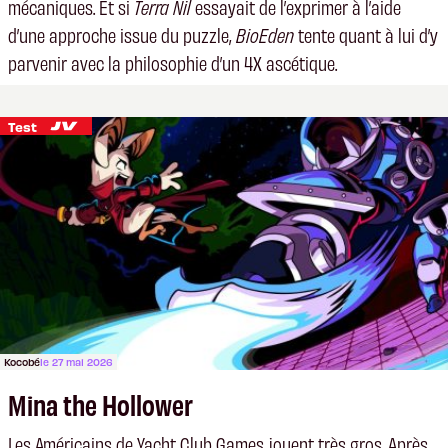
mécaniques. Et si
Terra Nil
essayait de l’exprimer à l’aide
d’une approche issue du puzzle,
BioEden
tente quant à lui d’y
parvenir avec la philosophie d’un 4X ascétique.
Test
Kocobé
le 27 mai 2026
Mina the Hollower
Les Américains de Yacht Club Games jouent très gros. Après