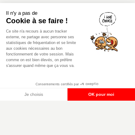
Il n'y a pas de
Cookie à se faire !
Ce site n'a recours à aucun tracker
externe, ne partage avec personne ses
statistiques de fréquentation et se limite
aux cookies nécessaires au bon
fonctionnement de votre session. Mais
comme on est bien élevés, on préfère
Canard PC
s'assurer quand même que ça vous va.
Kiosque numérique
Boutique
Consentements certifiés par
Je choisis
OK pour moi
Plateforme de Gestion du Consentement : Per
Axeptio consent
Notre plateforme vous permet d'adapter et de g
Mentions légales, CGU,
Copyright 2000-2980 (au moins on est
RGPD
peinards), Canard PC. Editeur Presse
Non-Stop. Tous droits réservés.
Préférences cookies