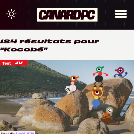
184 résultats pour
"
Kocobé
"
>
Test
Kocobé
le 3 août 2026