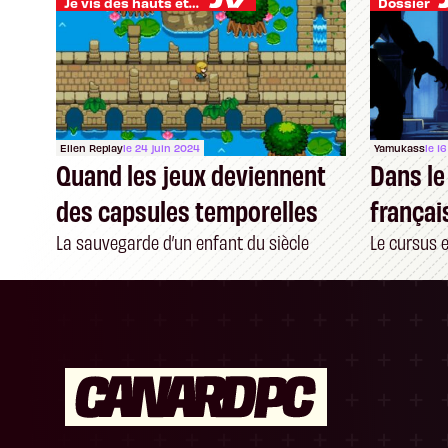
Je vis des hauts et des bas
Dossier
Ellen Replay
le 24 juin 2024
Yamukass
le 1
Quand les jeux deviennent
Dans le
des capsules temporelles
françai
La sauvegarde d’un enfant du siècle
Le cursus 