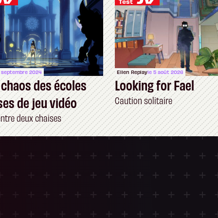
Test
6 septembre 2024
Ellen Replay
le 5 août 2026
 chaos des écoles
Looking for Fael
ses de jeu vidéo
Caution solitaire
entre deux chaises