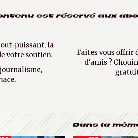
ontenu est réservé aux ab
tout-puissant, la
Faites vous offrir
e votre soutien.
d'amis ? Chouin
 journalisme,
gratui
nace.
Dans la mêm