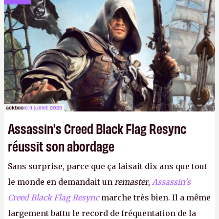
dans la rue. Bon été à tous ! –
ER.
ackboo
le 11 juillet 2026
Assassin's Creed Black Flag Resync
réussit son abordage
Sans surprise, parce que ça faisait dix ans que tout
le monde en demandait un
remaster
,
Assassin's
Creed Black Flag Resync
marche très bien. Il a même
largement battu le record de fréquentation de la