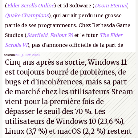
(
Elder Scrolls Online
) et id Software (
Doom Eternal
,
Quake Champions
), qui aurait perdu une grosse
partie de ses programmeurs. Chez Bethesda Game
Studios (
Starfield
,
Fallout 76
et le futur
The Elder
Scrolls VI
), pas d'annonce officielle de la part de
Microsoft, mais le syndicat des employés confirme
ackboo
le 6 juillet 2026
Cinq ans après sa sortie, Windows 11
de nombreux licenciements.
A.
est toujours bourré de problèmes, de
bugs et d'incohérences, mais sa part
de marché chez les utilisateurs Steam
vient pour la première fois de
dépasser le seuil des 70 %. Les
utilisateurs de Windows 10 (23,6 %),
Linux (3,7 %) et macOS (2,2 %) restent