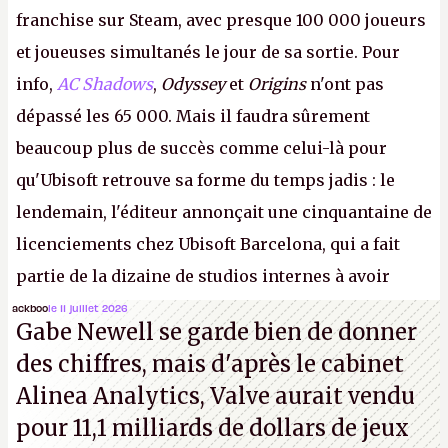
franchise sur Steam, avec presque 100 000 joueurs
et joueuses simultanés le jour de sa sortie. Pour
info,
AC Shadows
,
Odyssey
et
Origins
n'ont pas
dépassé les 65 000. Mais il faudra sûrement
beaucoup plus de succès comme celui-là pour
qu'Ubisoft retrouve sa forme du temps jadis : le
lendemain, l'éditeur annonçait une cinquantaine de
licenciements chez Ubisoft Barcelona, qui a fait
partie de la dizaine de studios internes à avoir
travaillé sur cet
Assassin's Creed
sous la direction
ackboo
le 11 juillet 2026
Gabe Newell se garde bien de donner
d'Ubisoft Singapour.
A.
des chiffres, mais d'après le cabinet
Alinea Analytics, Valve aurait vendu
pour 11,1 milliards de dollars de jeux