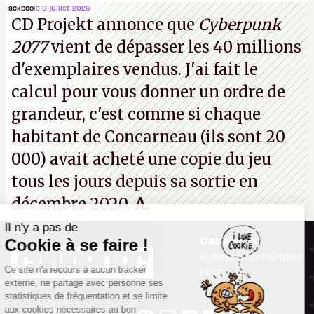
(Dishonored,
Deathloop
) pourraient faire partie des
ackboo
le 6 juillet 2026
CD Projekt annonce que
Cyberpunk
prochaines victimes, puisque Microsoft a confirmé
2077
vient de dépasser les 40 millions
vouloir se séparer du studio.
A.
d'exemplaires vendus. J'ai fait le
calcul pour vous donner un ordre de
grandeur, c'est comme si chaque
habitant de Concarneau (ils sont 20
000) avait acheté une copie du jeu
tous les jours depuis sa sortie en
décembre 2020.
A.
Il n'y a pas de
Canard PC
Cookie à se faire !
Kiosque numérique
Ce site n'a recours à aucun tracker
Boutique
externe, ne partage avec personne ses
statistiques de fréquentation et se limite
aux cookies nécessaires au bon