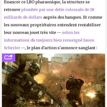
financer ce LBO pharaonique, la structure se
retrouve
plombée par une dette colossale de 18
milliards de dollars
auprès des banques. Et comme
les nouveaux propriétaires entendent rentabiliser
leur nouveau jouet très vite —
selon les
informations du toujours bien renseigné Jason
Schreier
—, le plan d'action s'annonce sanglant :
réductions de coûts drastiques, fermetures de
studios et licenciements massifs. En gros, essorer
FC
et
Battlefield
, puis virer le reste.
P.