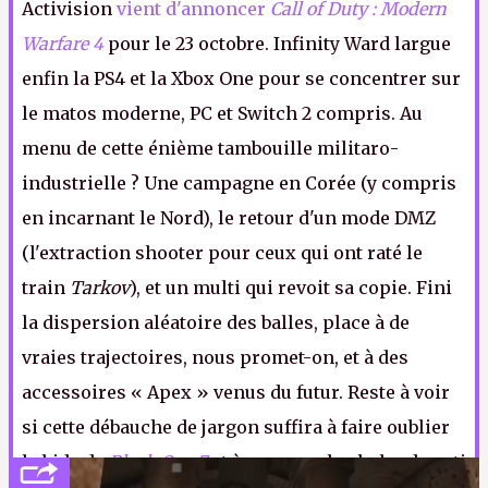
Activision
vient d'annoncer
Call of Duty : Modern
Warfare 4
pour le 23 octobre. Infinity Ward largue
enfin la PS4 et la Xbox One pour se concentrer sur
le matos moderne, PC et Switch 2 compris. Au
menu de cette énième tambouille militaro-
industrielle ? Une campagne en Corée (y compris
en incarnant le Nord), le retour d'un mode DMZ
(l'extraction shooter pour ceux qui ont raté le
train
Tarkov
), et un multi qui revoit sa copie. Fini
la dispersion aléatoire des balles, place à de
vraies trajectoires, nous promet-on, et à des
accessoires « Apex » venus du futur. Reste à voir
si cette débauche de jargon suffira à faire oublier
le bide de
Black Ops 7
et à ramener le chaland parti