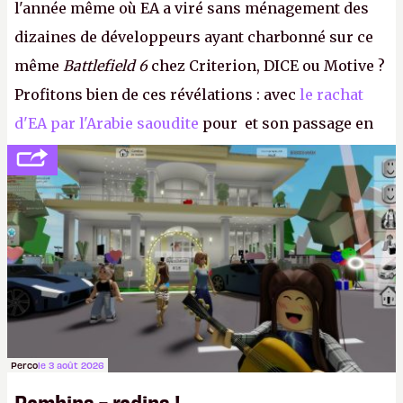
l'année même où EA a viré sans ménagement des
dizaines de développeurs ayant charbonné sur ce
même
Battlefield 6
chez Criterion, DICE ou Motive ?
Profitons bien de ces révélations : avec
le rachat
d'EA par l'Arabie saoudite
pour et son passage en
société privée, l'éditeur n'aura bientôt plus
l'obligation de publier ses bilans. Encore une
victoire pour la transparence.
P.
Perco
le 3 août 2026
Bambins = radins !