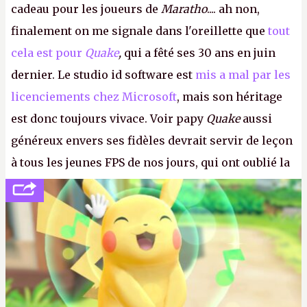
cadeau pour les joueurs de
Maratho
.... ah non,
finalement on me signale dans l'oreillette que
tout
cela est pour
Quake
,
qui a fêté ses 30 ans en juin
dernier. Le studio id software est
mis a mal par les
licenciements chez Microsoft
, mais son héritage
est donc toujours vivace. Voir papy
Quake
aussi
généreux envers ses fidèles devrait servir de leçon
à tous les jeunes FPS de nos jours, qui ont oublié la
politesse et le respect envers leurs joueurs et les
anciens. Il leur faudrait une bonne guerre des
consoles à ces petits cons !
P.