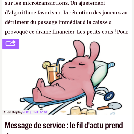
sur les microtransactions. Un ajustement
d'algorithme favorisant la rétention des joueurs au
détriment du passage immédiat à la caisse a
provoqué ce drame financier. Les petits cons ! Pour
se consoler, le PDG David Baszucki peut compter
sur le déblocage du jeu en Russie et l'explosion des
joueurs majeurs (+32 %). L'avenir appartient donc
aux adultes, qui ne sont jamais que des enfants
avec du pouvoir d'achat.
P.
Ellen Replay
le 12 juillet 2026
Message de service : le fil d'actu prend