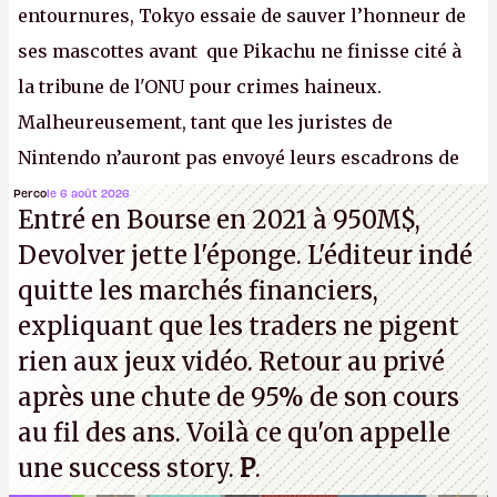
entournures, Tokyo essaie de sauver l’honneur de
ses mascottes avant que Pikachu ne finisse cité à
la tribune de l'ONU pour crimes haineux.
Malheureusement, tant que les juristes de
Nintendo n’auront pas envoyé leurs escadrons de
la mort judiciaires pour distribuer du copyright
Perco
le 6 août 2026
Entré en Bourse en 2021 à 950M$,
strike à tour de bras, l'Oncle Sam continuera
Devolver jette l'éponge. L'éditeur indé
d'étaler sa confiture intellectuelle sur vos
quitte les marchés financiers,
souvenirs d'enfance.
P.
expliquant que les traders ne pigent
rien aux jeux vidéo. Retour au privé
après une chute de 95% de son cours
au fil des ans. Voilà ce qu'on appelle
une success story.
P
.