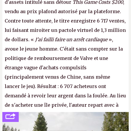
d'assets intitulé sans détour
This Game Costs $200
,
vendu au prix plafond autorisé par la plateforme.
Contre toute attente, le titre enregistre 6 717 ventes,
lui faisant miroiter un pactole virtuel de 1,3 million
de dollars. «
J'ai failli faire un arrêt cardiaque
»,
avoue le jeune homme. C'était sans compter sur la
politique de remboursement de Valve et une
étrange vague d'achats compulsifs
(principalement venus de Chine, sans même
lancer le jeu). Résultat : 6 707 acheteurs ont
demandé à revoir leur argent dans la foulée. Au lieu
de s'acheter une île privée, l'auteur repart avec à
peine 2 000 dollars en poche. C'est toujours plus
cher payé que le temps passé à dev, mais ça