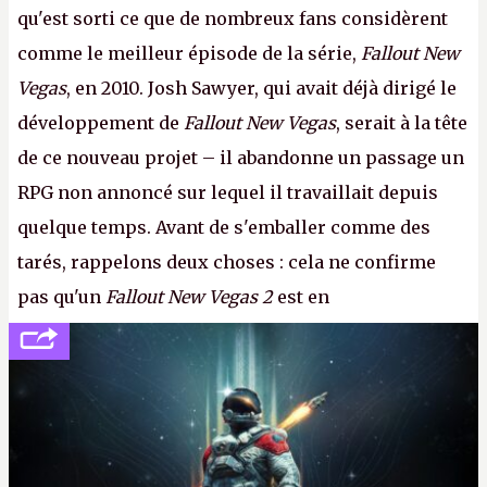
qu'est sorti ce que de nombreux fans considèrent
comme le meilleur épisode de la série,
Fallout New
Vegas
, en 2010. Josh Sawyer, qui avait déjà dirigé le
développement de
Fallout New Vegas
, serait à la tête
de ce nouveau projet – il abandonne un passage un
RPG non annoncé sur lequel il travaillait depuis
quelque temps. Avant de s'emballer comme des
tarés, rappelons deux choses : cela ne confirme
pas qu'un
Fallout New Vegas 2
est en
développement (pour ce que l'on sait, ils bossent
peut-être sur
Fallout Football
ou
Fallout vs. Les
Lapins Crétins)
et l'Obsidian d'aujourd'hui n'est plus
le même studio qu'il y a 15 ans. Mais bon, OK, on
peut commencer à fantasmer.
A.