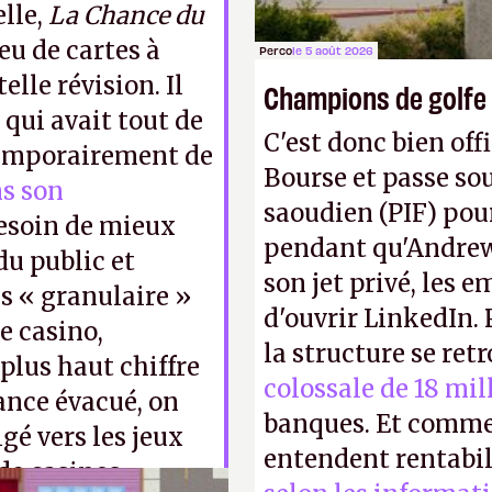
lle,
La Chance du
jeu de cartes à
Perco
le 5 août 2026
lle révision. Il
Champions de golfe
n qui avait tout de
C'est donc bien offi
temporairement de
Bourse et passe sou
s son
saoudien (PIF) pour
besoin de mieux
pendant qu'Andrew
du public et
son jet privé, les e
s « granulaire »
d'ouvrir LinkedIn.
e casino,
la structure se ret
lus haut chiffre
colossale de 18 mil
eance évacué, on
banques. Et comme
gé vers les jeux
entendent rentabil
de casinos,