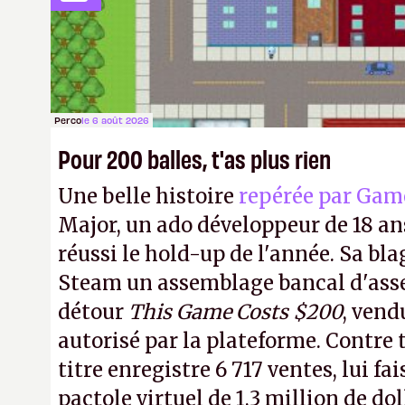
comme, à tout hasard,
EA Sports F
Perco
le 6 août 2026
Pour 200 balles, t'as plus rien
Une belle histoire
repérée par Gam
Major, un ado développeur de 18 ans
réussi le hold-up de l'année. Sa bla
Steam un assemblage bancal d'asse
détour
This Game Costs $200
, vend
autorisé par la plateforme. Contre t
titre enregistre 6 717 ventes, lui fa
pactole virtuel de 1,3 million de dol