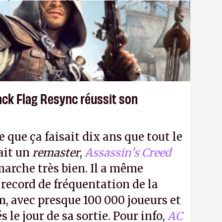
 donc aux adultes, qui ne sont
ants avec du pouvoir d'achat.
P.
ack Flag Resync réussit son
e que ça faisait dix ans que tout le
it un
remaster
,
Assassin's Creed
arche très bien. Il a même
 record de fréquentation de la
m, avec presque 100 000 joueurs et
 le jour de sa sortie. Pour info,
AC