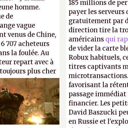
185 millions de per
 jeune homme.
payer les serveurs
ue de
gratuitement par d
range vague
direction tire la t
nt venus de Chine,
américains
qui rap
: 6 707 acheteurs
de vider la carte 
ns la foulée. Au
Robux habituels, ce
uteur repart avec à
titres captivants m
 toujours plus cher
microtransactions
s ça apprendra aux
favorisant la réte
Gabe Newell aussi
passage immédiat à
financier. Les petit
David Baszucki peu
en Russie et l'expl