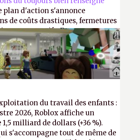
ions du toujours bien renseigné
e plan d'action s'annonce
ons de coûts drastiques, fermetures
ciements massifs. En gros, essorer
uis virer le reste.
P.
exploitation du travail des enfants :
tre 2026, Roblox affiche un
e 1,5 milliard de dollars (+36 %).
ui s'accompagne tout de même de