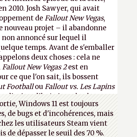
 en 2010. Josh Sawyer, qui avait
eloppement de
Fallout New Vegas
,
 ce nouveau projet – il abandonne
non annoncé sur lequel il
 quelque temps. Avant de s'emballer
appelons deux choses : cela ne
n
Fallout New Vegas 2
est en
 ce que l'on sait, ils bossent
ut Football
ou
Fallout vs. Les Lapins
an d'aujourd'hui n'est plus le
ortie, Windows 11 est toujours
 a 15 ans. Mais bon, OK, on peut
s, de bugs et d'incohérences, mais
asmer.
A.
chez les utilisateurs Steam vient
is de dépasser le seuil des 70 %.