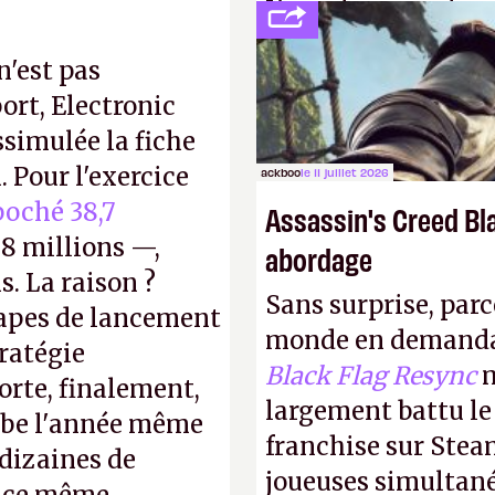
L'avenir appartient
jamais que des enf
n'est pas
ort, Electronic
ssimulée la fiche
 Pour l'exercice
ackboo
le 11 juillet 2026
oché 38,7
Assassin's Creed Bl
8 millions —,
abordage
s. La raison ?
Sans surprise, parc
tapes de lancement
monde en demanda
tratégie
Black Flag Resync
m
orte, finalement,
largement battu le
mbe l'année même
franchise sur Stea
dizaines de
joueuses simultanés