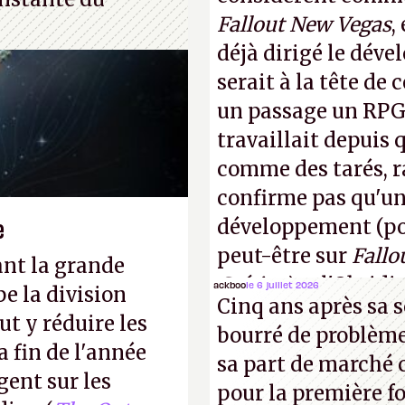
Fallout New Vegas
,
déjà dirigé le dév
serait à la tête de
un passage un RPG 
travaillait depuis
comme des tarés, r
confirme pas qu'u
e
développement (pour
peut-être sur
Fallo
ant la grande
Crétins)
et l'Obsidi
ackboo
le 6 juillet 2026
e la division
Cinq ans après sa s
même studio qu'il y
t y réduire les
bourré de problème
commencer à fant
a fin de l'année
sa part de marché 
gent sur les
pour la première fo