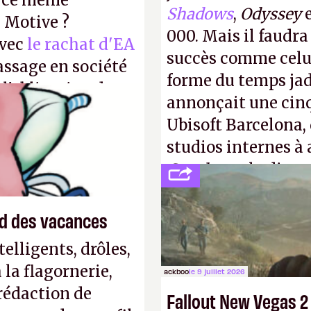
r ce même
Shadows
,
Odyssey
u Motive ?
000. Mais il faudr
avec
le rachat d'EA
succès comme celui
assage en société
forme du temps jadi
 l'obligation de
annonçait une cin
ire pour la
Ubisoft Barcelona, 
studios internes à 
Creed
sous la direc
end des vacances
elligents, drôles,
la flagornerie,
ackboo
le 9 juillet 2026
 rédaction de
Fallout New Vegas 2