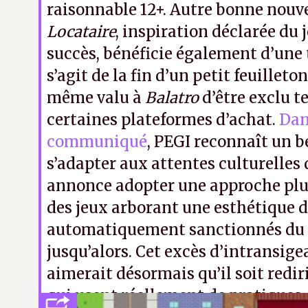
raisonnable 12+. Autre bonne nouve
Locataire
, inspiration déclarée du 
succès, bénéficie également d’une te
s’agit de la fin d’un petit feuilleto
même valu à
Balatro
d’être exclu 
certaines plateformes d’achat.
Dan
communiqué
, PEGI reconnaît un 
s’adapter aux attentes culturelles 
annonce adopter une approche plu
des jeux arborant une esthétique d
automatiquement sanctionnés du p
jusqu’alors. Cet excès d’intransig
aimerait désormais qu’il soit rediri
qui usent réellement de pratiques 