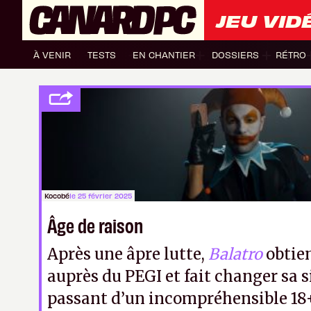
JEU VID
À VENIR
TESTS
EN CHANTIER
DOSSIERS
RÉTRO
Kocobé
le 25 février 2025
Âge de raison
Après une âpre lutte,
Balatro
obtien
auprès du PEGI et fait changer sa s
passant d’un incompréhensible 18+