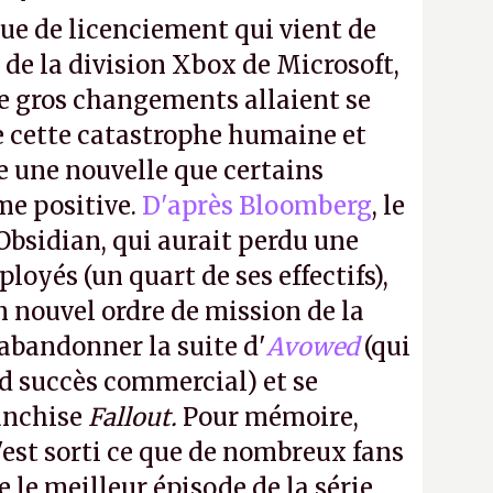
ue de licenciement qui vient de
 de la division Xbox de Microsoft,
e gros changements allaient se
e cette catastrophe humaine et
e une nouvelle que certains
me positive.
D'après Bloomberg
, le
Obsidian, qui aurait perdu une
oyés (un quart de ses effectifs),
n nouvel ordre de mission de la
 abandonner la suite d'
Avowed
(qui
nd succès commercial) et se
franchise
Fallout.
Pour mémoire,
'est sorti ce que de nombreux fans
le meilleur épisode de la série,