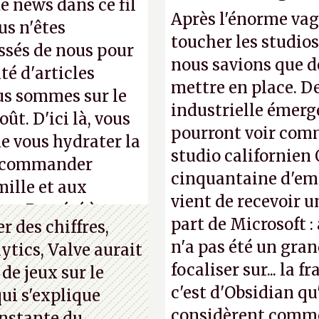
de news dans ce fil
Après l'énorme vag
us n'êtes
toucher les studios
ssés de nous pour
nous savions que d
té d'articles
mettre en place. D
us sommes sur le
industrielle émerg
ût. D'ici là, vous
pourront voir com
e vous hydrater la
studio californien 
 recommander
cinquantaine d'empl
mille et aux
vient de recevoir u
ue. Bon été à tous
part de Microsoft :
 des chiffres,
n'a pas été un gra
ytics, Valve aurait
focaliser sur... la 
 de jeux sur le
c'est d'Obsidian qu
ui s'explique
considèrent comme 
nstante du