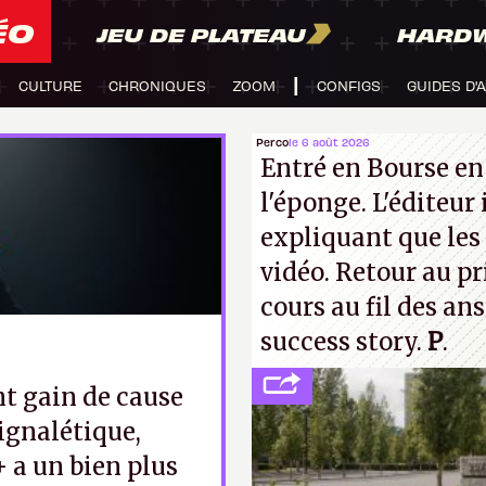
ÉO
JEU DE PLATEAU
HARD
CULTURE
CHRONIQUES
ZOOM
CONFIGS
GUIDES D'
Perco
le 6 août 2026
Entré en Bourse en
l'éponge. L'éditeur
expliquant que les 
vidéo. Retour au p
cours au fil des an
success story.
P
.
t gain de cause
ignalétique,
 a un bien plus