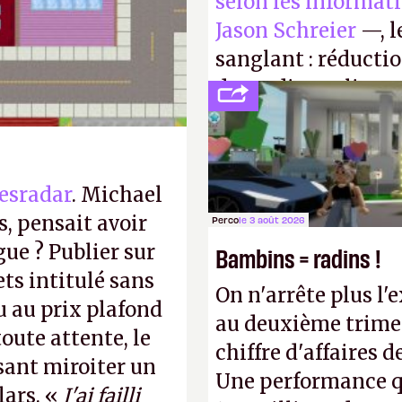
selon les informat
C
(PEGI 3+).
K.
Jason Schreier
—, l
sanglant : réducti
de studios et licen
FC
et
Battlefield
, p
esradar
. Michael
, pensait avoir
Perco
le 3 août 2026
gue ? Publier sur
Bambins = radins !
ts intitulé sans
On n'arrête plus l'
u au prix plafond
au deuxième trimes
oute attente, le
chiffre d'affaires d
isant miroiter un
Une performance q
lars. «
J'ai failli