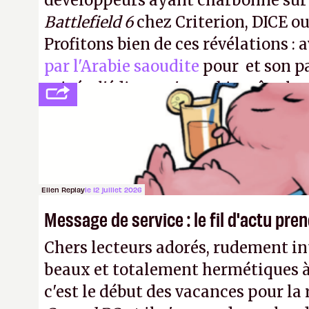
développeurs ayant charbonné su
Battlefield 6
chez Criterion, DICE o
Profitons bien de ces révélations : 
par l'Arabie saoudite
pour et son p
privée, l'éditeur n'aura bientôt plus
publier ses bilans. Encore une victo
transparence.
P.
Ellen Replay
le 12 juillet 2026
Message de service : le fil d'actu pr
Chers lecteurs adorés, rudement int
beaux et totalement hermétiques à 
c'est le début des vacances pour la