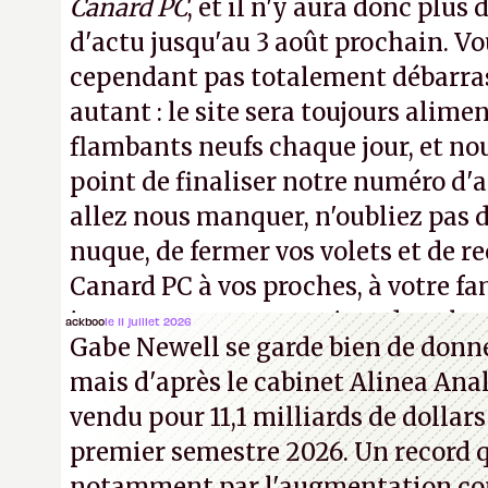
Canard PC
, et il n'y aura donc plus 
d'actu jusqu'au 3 août prochain. Vo
cependant pas totalement débarra
autant : le site sera toujours alimen
flambants neufs chaque jour, et no
point de finaliser notre numéro d'ao
allez nous manquer, n'oubliez pas d
nuque, de fermer vos volets et de
Canard PC à vos proches, à votre fa
inconnus que vous croisez dans la r
ackboo
le 11 juillet 2026
Gabe Newell se garde bien de donner
! –
ER.
mais d'après le cabinet Alinea Anal
vendu pour 11,1 milliards de dollars
premier semestre 2026. Un record q
notamment par l'augmentation co