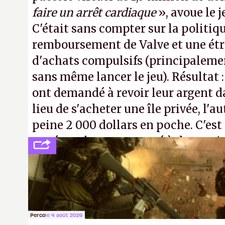
faire un arrêt cardiaque
», avoue le
C'était sans compter sur la politiq
remboursement de Valve et une ét
d'achats compulsifs (principaleme
sans même lancer le jeu). Résultat 
ont demandé à revoir leur argent da
lieu de s'acheter une île privée, l'a
peine 2 000 dollars en poche. C'est
payé que le temps passé à dev, mai
petits malins qu'on ne braque pas 
facilement.
P.
Perco
le 4 août 2026