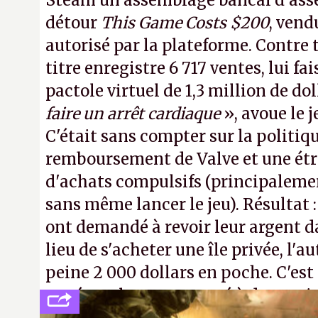
Steam un assemblage bancal d'asse
détour
This Game Costs $200
, vend
autorisé par la plateforme. Contre t
titre enregistre 6 717 ventes, lui fa
pactole virtuel de 1,3 million de dol
faire un arrêt cardiaque
», avoue le
C'était sans compter sur la politiq
remboursement de Valve et une ét
d'achats compulsifs (principaleme
sans même lancer le jeu). Résultat 
ont demandé à revoir leur argent da
lieu de s'acheter une île privée, l'a
peine 2 000 dollars en poche. C'est
payé que le temps passé à dev, mai