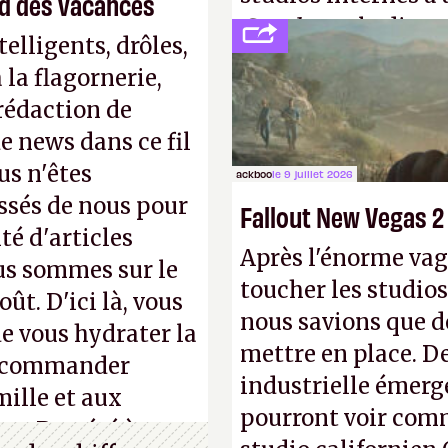
end des vacances
Creed
sous la direc
elligents, drôles,
la flagornerie,
 rédaction de
de news dans ce fil
us n'êtes
ackboo
le 9 juillet 2026
ssés de nous pour
Fallout New Vegas 2
té d'articles
Après l'énorme vag
us sommes sur le
toucher les studios
ût. D'ici là, vous
nous savions que d
e vous hydrater la
mettre en place. D
 recommander
industrielle émerg
mille et aux
pourront voir com
ue. Bon été à tous