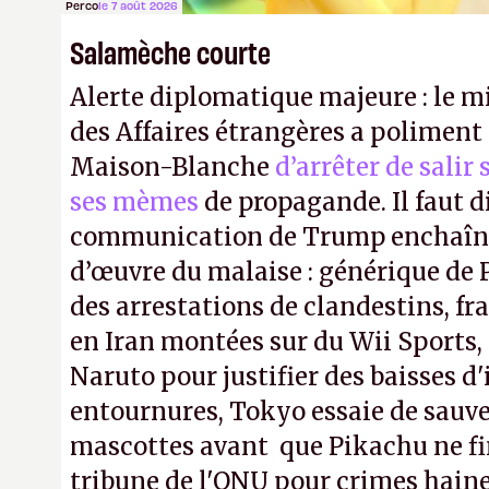
Perco
le 7 août 2026
Salamèche courte
Alerte diplomatique majeure : le m
des Affaires étrangères a poliment 
Maison-Blanche
d’arrêter de salir
ses mèmes
de propagande. Il faut d
communication de Trump enchaîne
d’œuvre du malaise : générique de
des arrestations de clandestins, fr
en Iran montées sur du Wii Sports, 
Naruto pour justifier des baisses 
entournures, Tokyo essaie de sauve
mascottes avant que Pikachu ne fin
tribune de l'ONU pour crimes hain