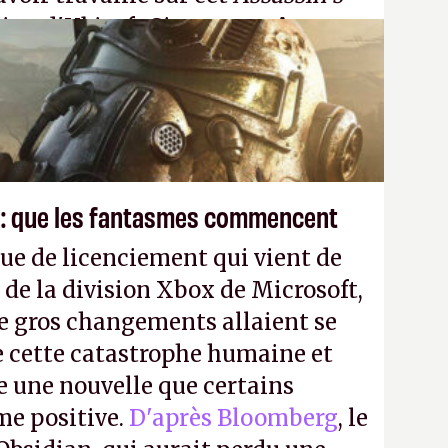
tion d'Ubisoft Singapour.
A.
 : que les fantasmes commencent
ue de licenciement qui vient de
 de la division Xbox de Microsoft,
e gros changements allaient se
e cette catastrophe humaine et
e une nouvelle que certains
me positive.
D'après Bloomberg
, le