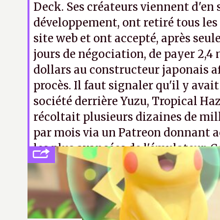
Deck. Ses créateurs viennent d'en 
développement, ont retiré tous les 
site web et ont accepté, après seu
jours de négociation, de payer 2,4 
dollars au constructeur japonais af
procès. Il faut signaler qu'il y avai
société derrière Yuzu, Tropical Haz
récoltait plusieurs dizaines de mill
par mois via un Patreon donnant a
les plus avancées de l'émulateur. 
énerver Nintendo.
A.