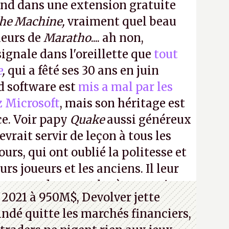
ond dans une extension gratuite
the Machine,
vraiment quel beau
ueurs de
Maratho
.... ah non,
ignale dans l'oreillette que
tout
e
,
qui a fêté ses 30 ans en juin
id software est
mis a mal par les
z Microsoft
, mais son héritage est
ce. Voir papy
Quake
aussi généreux
evrait servir de leçon à tous les
ours, qui ont oublié la politesse et
urs joueurs et les anciens. Il leur
guerre des consoles à ces petits
 2021 à 950M$, Devolver jette
 indé quitte les marchés financiers,