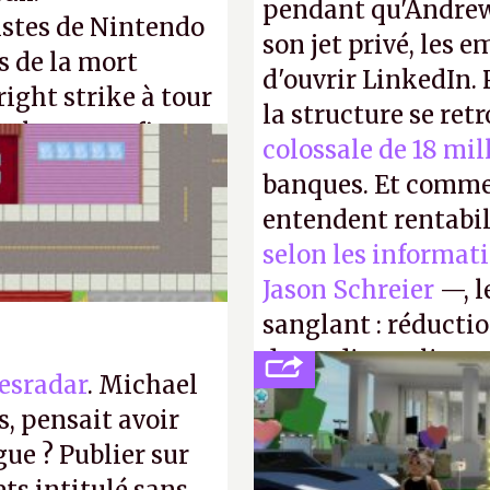
pendant qu'Andrew
istes de Nintendo
son jet privé, les e
s de la mort
d'ouvrir LinkedIn.
right strike à tour
la structure se ret
taler sa confiture
colossale de 18 mil
enfance.
P.
banques. Et comme
entendent rentabil
selon les informat
Jason Schreier
—, l
sanglant : réducti
de studios et licen
esradar
. Michael
FC
et
Battlefield
, p
, pensait avoir
gue ? Publier sur