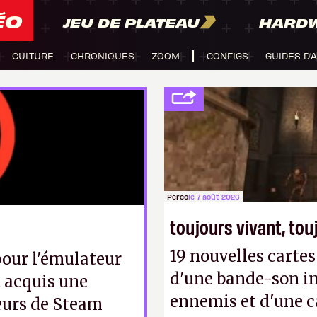
ÉO
JEU DE PLATEAU
HARD
CULTURE
CHRONIQUES
ZOOM
CONFIGS
GUIDES D'
Perco
le 7 août 2026
toujours vivant, to
19 nouvelles cart
 pour l'émulateur
d'une bande-son in
 acquis une
ennemis et d'une c
teurs de Steam