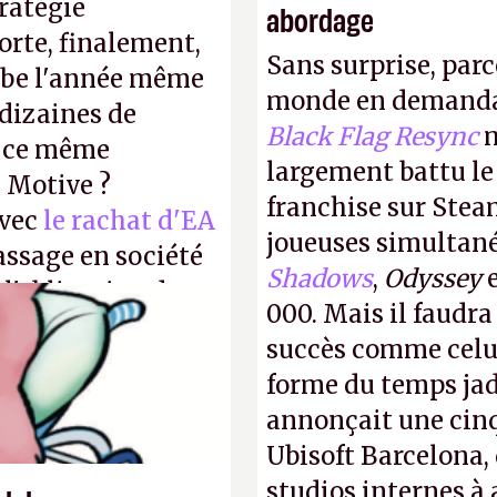
tratégie
abordage
orte, finalement,
Sans surprise, parc
mbe l'année même
monde en demanda
dizaines de
Black Flag Resync
m
r ce même
largement battu le
u Motive ?
franchise sur Stea
avec
le rachat d'EA
joueuses simultanés
assage en société
Shadows
,
Odyssey
 l'obligation de
000. Mais il faudr
ire pour la
succès comme celui
forme du temps jadi
annonçait une cin
Ubisoft Barcelona, 
studios internes à 