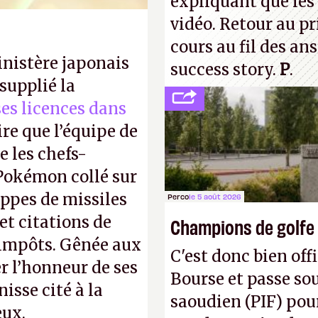
expliquant que les 
vidéo. Retour au p
cours au fil des an
inistère japonais
success story.
P
.
supplié la
 ses licences dans
ire que l’équipe de
 les chefs-
 Pokémon collé sur
appes de missiles
Perco
le 5 août 2026
et citations de
Champions de golfe
d'impôts. Gênée aux
C'est donc bien offi
r l’honneur de ses
Bourse et passe sou
isse cité à la
saoudien (PIF) pour
eux.