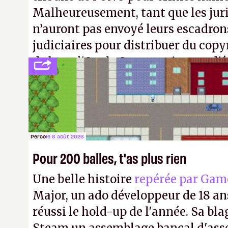
Malheureusement, tant que les jur
n’auront pas envoyé leurs escadron
judiciaires pour distribuer du copy
de bras, l'Oncle Sam continuera d'é
intellectuelle sur vos souvenirs d'
Perco
le 6 août 2026
Pour 200 balles, t'as plus rien
Une belle histoire
repérée par Gam
Major, un ado développeur de 18 ans
réussi le hold-up de l'année. Sa bla