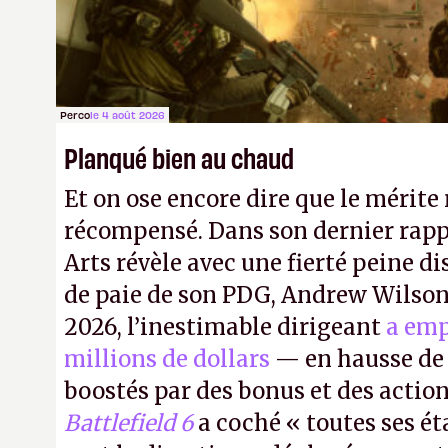
petits malins qu'on ne braque pas 
facilement.
P.
Perco
le 4 août 2026
Planqué bien au chaud
Et on ose encore dire que le mérite 
récompensé. Dans son dernier rapp
Arts révèle avec une fierté peine di
de paie de son PDG, Andrew Wilson.
2026, l’inestimable dirigeant
a emp
millions de dollars
— en hausse de 
boostés par des bonus et des action
Battlefield 6
a coché « toutes ses é