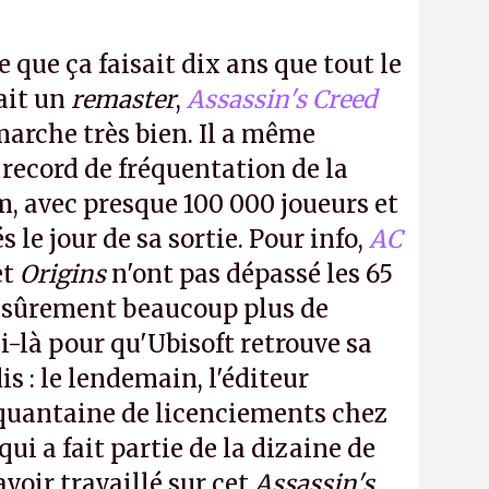
e que ça faisait dix ans que tout le
it un
remaster
,
Assassin's Creed
arche très bien. Il a même
 record de fréquentation de la
m, avec presque 100 000 joueurs et
 le jour de sa sortie. Pour info,
AC
et
Origins
n'ont pas dépassé les 65
a sûrement beaucoup plus de
-là pour qu'Ubisoft retrouve sa
s : le lendemain, l'éditeur
quantaine de licenciements chez
qui a fait partie de la dizaine de
avoir travaillé sur cet
Assassin's