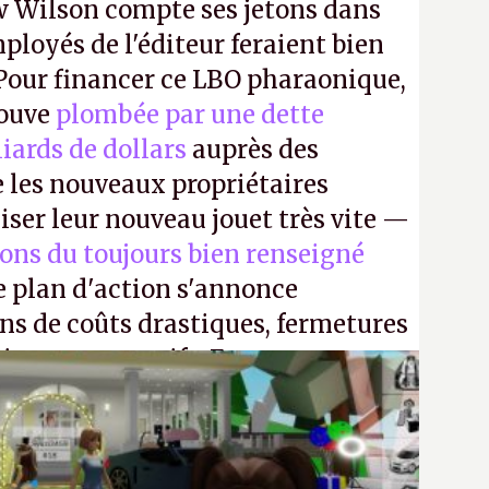
 Wilson compte ses jetons dans
mployés de l'éditeur feraient bien
 Pour financer ce LBO pharaonique,
rouve
plombée par une dette
liards de dollars
auprès des
 les nouveaux propriétaires
iser leur nouveau jouet très vite —
ions du toujours bien renseigné
e plan d'action s'annonce
ons de coûts drastiques, fermetures
ciements massifs. En gros, essorer
uis virer le reste.
P.