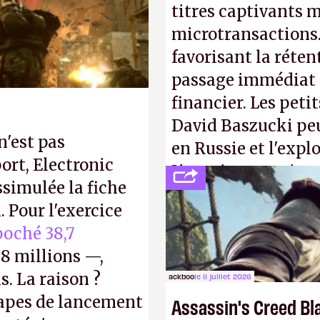
Gabe Newell aussi
titres captivants m
microtransactions
favorisant la réte
passage immédiat à
financier. Les petit
David Baszucki peu
n'est pas
en Russie et l'expl
ort, Electronic
L'avenir appartient
ssimulée la fiche
jamais que des enf
 Pour l'exercice
oché 38,7
8 millions —,
s. La raison ?
ackboo
le 11 juillet 2026
tapes de lancement
Assassin's Creed Bl