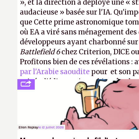
», et la direction a déployé une « s
audacieuse » basée sur l'IA. Qu'imp
que Cette prime astronomique to
où EA a viré sans ménagement des 
développeurs ayant charbonné su
Battlefield 6
chez Criterion, DICE o
Profitons bien de ces révélations : 
par l'Arabie saoudite
pour et son p
privée, l'éditeur n'aura bientôt plus
publier ses bilans. Encore une victo
transparence.
P.
Ellen Replay
le 12 juillet 2026