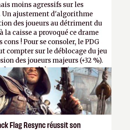
ais moins agressifs sur les
. Un ajustement d'algorithme
ntion des joueurs au détriment du
 la caisse a provoqué ce drame
s cons ! Pour se consoler, le PDG
t compter sur le déblocage du jeu
osion des joueurs majeurs (+32 %).
 donc aux adultes, qui ne sont
ants avec du pouvoir d'achat.
P.
ack Flag Resync réussit son