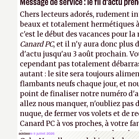
Message de service : le fil d'actu pr
Chers lecteurs adorés, rudement int
beaux et totalement hermétiques à 
c'est le début des vacances pour la
Canard PC
, et il n'y aura donc plus 
d'actu jusqu'au 3 août prochain. Vo
cependant pas totalement débarra
autant : le site sera toujours alimen
flambants neufs chaque jour, et no
point de finaliser notre numéro d'ao
allez nous manquer, n'oubliez pas d
nuque, de fermer vos volets et de
Canard PC à vos proches, à votre fa
inconnus que vous croisez dans la r
ackboo
le 11 juillet 2026