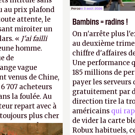
ts intitulé sans
u au prix plafond
Perco
le 3 août 2026
oute attente, le
Bambins = radins !
isant miroiter un
On n'arrête plus l'
lars. «
J'ai failli
au deuxième trimes
 jeune homme.
chiffre d'affaires d
ue de
Une performance q
range vague
185 millions de per
nt venus de Chine,
payer les serveurs
: 6 707 acheteurs
gratuitement par d
ns la foulée. Au
direction tire la t
uteur repart avec à
américains
qui rap
 toujours plus cher
de vider la carte 
s ça apprendra aux
Robux habituels, ce