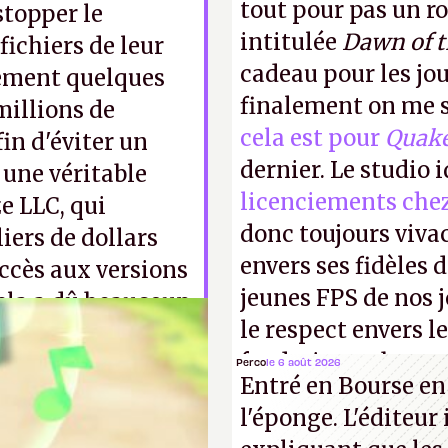
tout pour pas un r
stopper le
intitulée
Dawn of 
fichiers de leur
cadeau pour les jo
lement quelques
finalement on me s
millions de
cela est pour
Quak
in d'éviter un
dernier. Le studio 
t une véritable
licenciements che
e LLC, qui
donc toujours viva
iers de dollars
envers ses fidèles d
ccès aux versions
jeunes FPS de nos j
Cela a dû beaucoup
le respect envers le
faudrait une bonne 
Perco
le 6 août 2026
Entré en Bourse en
cons !
P.
l'éponge. L'éditeur