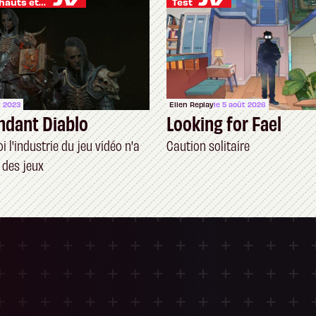
Je vis des hauts et des bas
Test
t 2023
Ellen Replay
le 5 août 2026
ndant Diablo
Looking for Fael
 l'industrie du jeu vidéo n'a
Caution solitaire
 des jeux