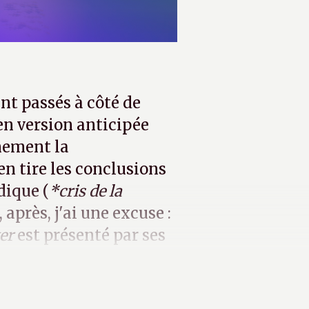
t passés à côté de
 en version anticipée
inement la
'en tire les conclusions
dique (
*cris de la
, après, j'ai une excuse :
er
est présenté par ses
une aventure casual ».