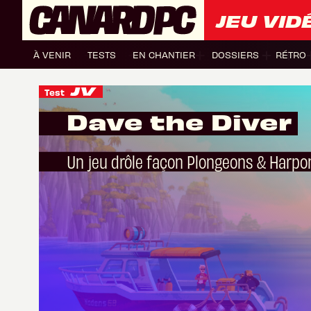
JEU VID
À VENIR
TESTS
EN CHANTIER
DOSSIERS
RÉTRO
Test
Dave the Diver
Un jeu drôle façon Plongeons & Harpo