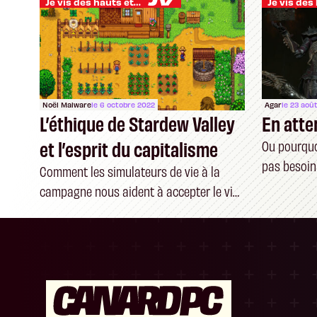
Je vis des hauts et des bas
Noël Malware
le 6 octobre 2022
Agar
le 23 aoû
L’éthique de Stardew Valley
En atte
et l’esprit du capitalisme
Ou pourquoi
pas besoin
Comment les simulateurs de vie à la
campagne nous aident à accepter le vide
de nos existences