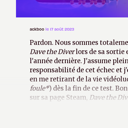
ackboo
le 17 août 2023
Pardon. Nous sommes totalemen
Dave the Diver
lors de sa sortie
l'année dernière. J'assume ple
responsabilité de cet échec et j
en me retirant de la vie vidéolu
foule*
) dès la fin de ce test. Bon
sur sa page Steam,
Dave the Div
propres développeurs comme « 