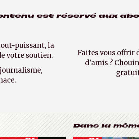
ontenu est réservé aux ab
tout-puissant, la
Faites vous offrir
e votre soutien.
d'amis ? Chouin
 journalisme,
gratui
nace.
Dans la mêm