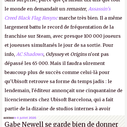
le monde en demandait un
remaster
,
Assassin's
Creed Black Flag Resync
marche très bien. Il a même
largement battu le record de fréquentation de la
franchise sur Steam, avec presque 100 000 joueurs
et joueuses simultanés le jour de sa sortie. Pour
info,
AC Shadows
,
Odyssey
et
Origins
n'ont pas
dépassé les 65 000. Mais il faudra sûrement
beaucoup plus de succès comme celui-là pour
qu'Ubisoft retrouve sa forme du temps jadis : le
lendemain, l'éditeur annonçait une cinquantaine de
licenciements chez Ubisoft Barcelona, qui a fait
partie de la dizaine de studios internes à avoir
travaillé sur cet
Assassin's Creed
sous la direction
ackboo
le 11 juillet 2026
Gabe Newell se garde bien de donner
d'Ubisoft Singapour.
A.