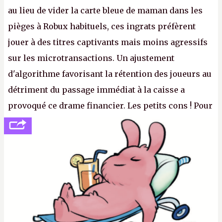
au lieu de vider la carte bleue de maman dans les
pièges à Robux habituels, ces ingrats préfèrent
jouer à des titres captivants mais moins agressifs
sur les microtransactions. Un ajustement
d'algorithme favorisant la rétention des joueurs au
détriment du passage immédiat à la caisse a
provoqué ce drame financier. Les petits cons ! Pour
se consoler, le PDG David Baszucki peut compter
sur le déblocage du jeu en Russie et l'explosion des
joueurs majeurs (+32 %). L'avenir appartient donc
aux adultes, qui ne sont jamais que des enfants
avec du pouvoir d'achat.
P.