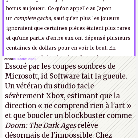
bonus au joueur. Ce qu’on appelle au Japon
un
complete gacha
, sauf qu’en plus les joueurs
ignoraient que certaines pièces étaient plus rares
et qu'une partie d'entre eux ont dépensé plusieurs
centaines de dollars pour en voir le bout. En
conséquence, la justice vient de condamner
Perco
le 8 août 2026
Essoré par les coupes sombres de
Nexon, Netmarble et NextFloor à régler une
Microsoft, id Software fait la gueule.
amende de 950 000 dollars et à dire pardon aux
Un vétéran du studio
tacle
gens.
K.L.
sévèrement Xbox
, estimant que la
direction
« ne comprend rien à l'art »
et que boucler un blockbuster comme
Doom: The Dark Ages
relève
désormais de l'impossible. Chez