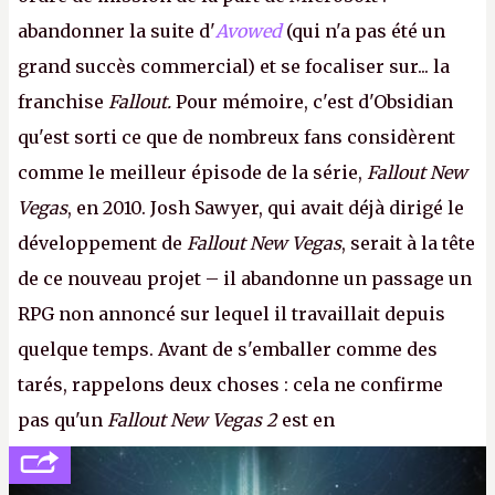
abandonner la suite d'
Avowed
(qui n'a pas été un
grand succès commercial) et se focaliser sur... la
franchise
Fallout.
Pour mémoire, c'est d'Obsidian
qu'est sorti ce que de nombreux fans considèrent
comme le meilleur épisode de la série,
Fallout New
Vegas
, en 2010. Josh Sawyer, qui avait déjà dirigé le
développement de
Fallout New Vegas
, serait à la tête
de ce nouveau projet – il abandonne un passage un
RPG non annoncé sur lequel il travaillait depuis
quelque temps. Avant de s'emballer comme des
tarés, rappelons deux choses : cela ne confirme
pas qu'un
Fallout New Vegas 2
est en
développement (pour ce que l'on sait, ils bossent
peut-être sur
Fallout Football
ou
Fallout vs. Les