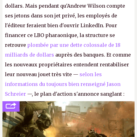
dollars. Mais pendant qu'Andrew Wilson compte
ses jetons dans son jet privé, les employés de
l'éditeur feraient bien d'ouvrir LinkedIn. Pour
financer ce LBO pharaonique, la structure se
retrouve
plombée par une dette colossale de 18
milliards de dollars
auprès des banques. Et comme
les nouveaux propriétaires entendent rentabiliser
leur nouveau jouet très vite —
selon les
informations du toujours bien renseigné Jason
Schreier
—, le plan d'action s'annonce sanglant :
réductions de coûts drastiques, fermetures de
studios et licenciements massifs. En gros, essorer
FC
et
Battlefield
, puis virer le reste.
P.