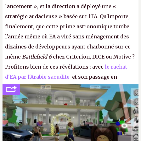
lancement », et la direction a déployé une «
stratégie audacieuse » basée sur l'IA. Qu'importe,
finalement, que cette prime astronomique tombe
l'année même où EA a viré sans ménagement des
dizaines de développeurs ayant charbonné sur ce
même
Battlefield 6
chez Criterion, DICE ou Motive ?
Profitons bien de ces révélations : avec
le rachat
d'EA par l'Arabie saoudite
et son passage en
société privée, l'éditeur n'aura bientôt plus
l'obligation de publier ses bilans. Encore une
victoire pour la transparence.
P.