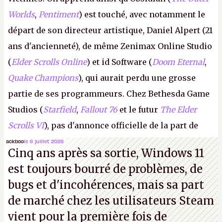
Worlds
,
Pentiment
) est touché, avec notamment le
départ de son directeur artistique, Daniel Alpert (21
ans d'ancienneté), de même Zenimax Online Studio
(
Elder Scrolls Online
) et id Software (
Doom Eternal
,
Quake Champions
), qui aurait perdu une grosse
partie de ses programmeurs. Chez Bethesda Game
Studios (
Starfield
,
Fallout 76
et le futur
The Elder
Scrolls VI
), pas d'annonce officielle de la part de
Microsoft, mais le syndicat des employés confirme
ackboo
le 6 juillet 2026
Cinq ans après sa sortie, Windows 11
de nombreux licenciements.
A.
est toujours bourré de problèmes, de
bugs et d'incohérences, mais sa part
de marché chez les utilisateurs Steam
vient pour la première fois de