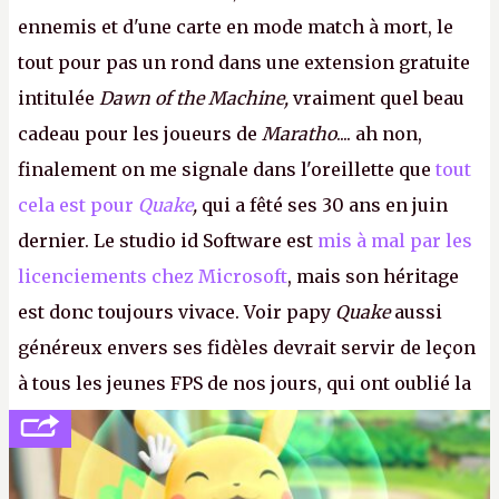
ennemis et d'une carte en mode match à mort, le
tout pour pas un rond dans une extension gratuite
intitulée
Dawn of the Machine,
vraiment quel beau
cadeau pour les joueurs de
Maratho
.... ah non,
finalement on me signale dans l'oreillette que
tout
cela est pour
Quake
,
qui a fêté ses 30 ans en juin
dernier. Le studio id Software est
mis à mal par les
licenciements chez Microsoft
, mais son héritage
est donc toujours vivace. Voir papy
Quake
aussi
généreux envers ses fidèles devrait servir de leçon
à tous les jeunes FPS de nos jours, qui ont oublié la
politesse et le respect envers leurs joueurs et les
anciens. Il leur faudrait une bonne guerre des
consoles à ces petits cons !
P.