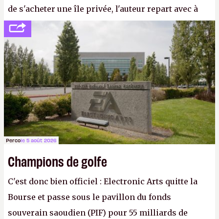
de s'acheter une île privée, l'auteur repart avec à
peine 2 000 dollars en poche. C'est toujours plus
cher payé que le temps passé à dev, mais ça
apprendra aux petits malins qu'on ne braque pas
Gabe Newell aussi facilement.
P.
Perco
le 5 août 2026
Champions de golfe
C'est donc bien officiel : Electronic Arts quitte la
Bourse et passe sous le pavillon du fonds
souverain saoudien (PIF) pour 55 milliards de