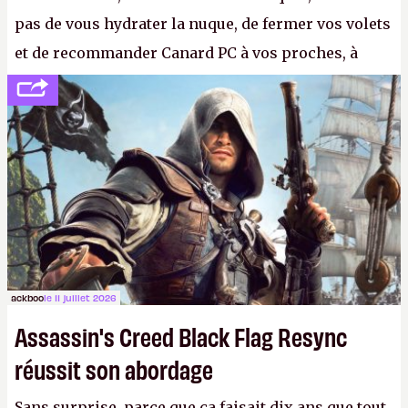
pas de vous hydrater la nuque, de fermer vos volets
et de recommander Canard PC à vos proches, à
votre famille et aux inconnus que vous croisez
dans la rue. Bon été à tous ! –
ER.
ackboo
le 11 juillet 2026
Assassin's Creed Black Flag Resync
réussit son abordage
Sans surprise, parce que ça faisait dix ans que tout