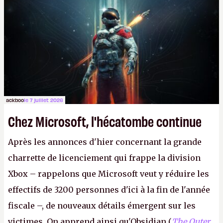
Lapins Crétins)
et l'Obsidian d'aujourd'hui n'est plus
le même studio qu'il y a 15 ans. Mais bon, OK, on
peut commencer à fantasmer.
A.
ackboo
le 7 juillet 2026
Chez Microsoft, l'hécatombe continue
Après les annonces d'hier concernant la grande
charrette de licenciement qui frappe la division
Xbox – rappelons que Microsoft veut y réduire les
effectifs de 3200 personnes d'ici à la fin de l'année
fiscale –, de nouveaux détails émergent sur les
victimes. On apprend ainsi qu'Obsidian (
The Outer