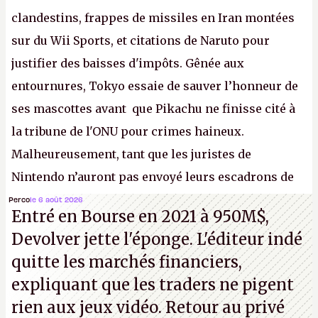
clandestins, frappes de missiles en Iran montées
sur du Wii Sports, et citations de Naruto pour
justifier des baisses d'impôts. Gênée aux
entournures, Tokyo essaie de sauver l’honneur de
ses mascottes avant que Pikachu ne finisse cité à
la tribune de l'ONU pour crimes haineux.
Malheureusement, tant que les juristes de
Nintendo n’auront pas envoyé leurs escadrons de
la mort judiciaires pour distribuer du copyright
Perco
le 6 août 2026
Entré en Bourse en 2021 à 950M$,
strike à tour de bras, l'Oncle Sam continuera
Devolver jette l'éponge. L'éditeur indé
d'étaler sa confiture intellectuelle sur vos
quitte les marchés financiers,
souvenirs d'enfance.
P.
expliquant que les traders ne pigent
rien aux jeux vidéo. Retour au privé