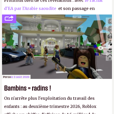
Profitons bien de ces révélations : avec
le rachat
d'EA par l'Arabie saoudite
et son passage en
société privée, l'éditeur n'aura bientôt plus
l'obligation de publier ses bilans. Encore une
victoire pour la transparence.
P.
Perco
le 3 août 2026
Bambins = radins !
On n'arrête plus l'exploitation du travail des
enfants : au deuxième trimestre 2026, Roblox