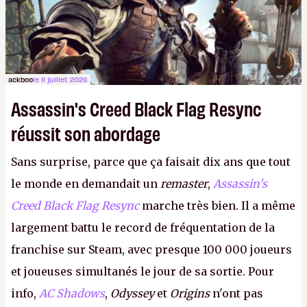
ackboo
le 11 juillet 2026
Assassin's Creed Black Flag Resync
réussit son abordage
Sans surprise, parce que ça faisait dix ans que tout
le monde en demandait un
remaster
,
Assassin's
Creed Black Flag Resync
marche très bien. Il a même
largement battu le record de fréquentation de la
franchise sur Steam, avec presque 100 000 joueurs
et joueuses simultanés le jour de sa sortie. Pour
info,
AC Shadows
,
Odyssey
et
Origins
n'ont pas