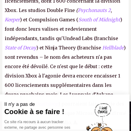
licenciements, dont 1 600 concernant la division
Xbox. Les studios Double Fine
(
Psychonauts 2
,
Keeper
) et Compulsion Games (
South of Midnight
)
font donc leurs valises et redeviennent
indépendants, tandis qu'Undead Labs (franchise
State of Decay
) et Ninja Theory (franchise
Hellblade
)
sont revendus – le nom des acheteurs n'a pas
encore été dévoilé. Ce n'est que le début : cette
division Xbox à l'agonie devra encore encaisser 1
600 licenciements supplémentaires dans les
douze prochains mois. Les Lyonnais d'Arkane
(Dishonored,
Deathloop
) pourraient faire partie des
Il n'y a pas de
Canard PC
Cookie à se faire !
prochaines victimes, puisque Microsoft a confirmé
Kiosque numérique
Ce site n'a recours à aucun tracker
vouloir se séparer du studio.
A.
Boutique
externe, ne partage avec personne ses