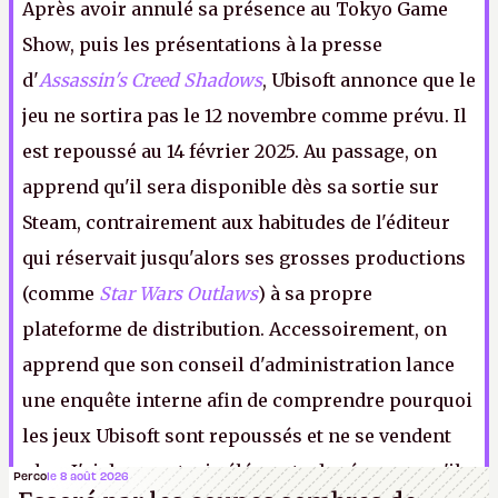
Après avoir annulé sa présence au Tokyo Game
Show, puis les présentations à la presse
d'
Assassin's Creed Shadows
, Ubisoft annonce que le
jeu ne sortira pas le 12 novembre comme prévu. Il
est repoussé au 14 février 2025. Au passage, on
apprend qu'il sera disponible dès sa sortie sur
Steam, contrairement aux habitudes de l'éditeur
qui réservait jusqu'alors ses grosses productions
(comme
Star Wars Outlaws
) à sa propre
plateforme de distribution. Accessoirement, on
apprend que son conseil d'administration lance
une enquête interne afin de comprendre pourquoi
les jeux Ubisoft sont repoussés et ne se vendent
plus. J'ai deux ou trois éléments de réponse, qu'ils
Perco
le 8 août 2026