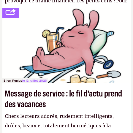
provoqué ce drame financier. Les petits cons ! Pour
se consoler, le PDG David Baszucki peut compter
sur le déblocage du jeu en Russie et l'explosion des
joueurs majeurs (+32 %). L'avenir appartient donc
aux adultes, qui ne sont jamais que des enfants
avec du pouvoir d'achat.
P.
Ellen Replay
le 12 juillet 2026
Message de service : le fil d'actu prend
des vacances
Chers lecteurs adorés, rudement intelligents,
drôles, beaux et totalement hermétiques à la