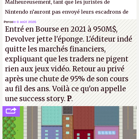
Malheureusement, tant que les juristes de
Nintendo n’auront pas envoyé leurs escadrons de
la mort judiciaires pour distribuer du copyright
Perco
le 6 août 2026
Entré en Bourse en 2021 à 950M$,
strike à tour de bras, l'Oncle Sam continuera
Devolver jette l'éponge. L'éditeur indé
d'étaler sa confiture intellectuelle sur vos
quitte les marchés financiers,
souvenirs d'enfance.
P.
expliquant que les traders ne pigent
rien aux jeux vidéo. Retour au privé
après une chute de 95% de son cours
au fil des ans. Voilà ce qu'on appelle
une success story.
P
.