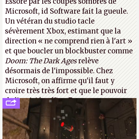
Essoré par les coupes sombres de
n'hésitent pas à me contacter par texto.
A.
Microsoft, id Software fait la gueule.
Un vétéran du studio
tacle
sévèrement Xbox
, estimant que la
direction
« ne comprend rien à l'art »
et que boucler un blockbuster comme
Doom: The Dark Ages
relève
désormais de l'impossible. Chez
Microsoft, on affirme qu'il faut y
croire très très fort et que le pouvoir
de l'amitié suffira.
P.