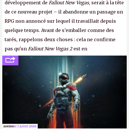
développement de
Fallout New Vegas
, serait à la tête
de ce nouveau projet – il abandonne un passage un
RPG non annoncé sur lequel il travaillait depuis
quelque temps. Avant de s'emballer comme des
tarés, rappelons deux choses : cela ne confirme
pas qu'un
Fallout New Vegas 2
est en
développement (pour ce que l'on sait, ils bossent
peut-être sur
Fallout Football
ou
Fallout vs. Les
Lapins Crétins)
et l'Obsidian d'aujourd'hui n'est plus
le même studio qu'il y a 15 ans. Mais bon, OK, on
peut commencer à fantasmer.
A.
ackboo
le 7 juillet 2026