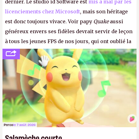
dernier. Le studio id Software est
mis à mal par les
licenciements chez Microsoft
, mais son héritage
est donc toujours vivace. Voir papy
Quake
aussi
généreux envers ses fidèles devrait servir de leçon
à tous les jeunes FPS de nos jours, qui ont oublié la
politesse et le respect envers leurs joueurs et les
anciens. Il leur faudrait une bonne guerre des
consoles à ces petits cons !
P.
Perco
le 7 août 2026
Salamèche courte