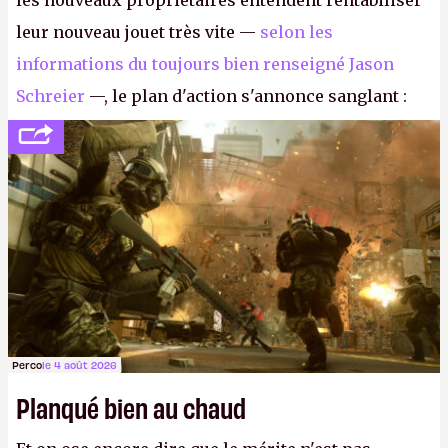
les nouveaux propriétaires entendent rentabiliser
leur nouveau jouet très vite —
selon les
informations du toujours bien renseigné Jason
Schreier
—, le plan d'action s'annonce sanglant :
réductions de coûts drastiques, fermetures de
studios et licenciements massifs. En gros, essorer
FC
et
Battlefield
, puis virer le reste.
P.
Perco
le 4 août 2026
Planqué bien au chaud