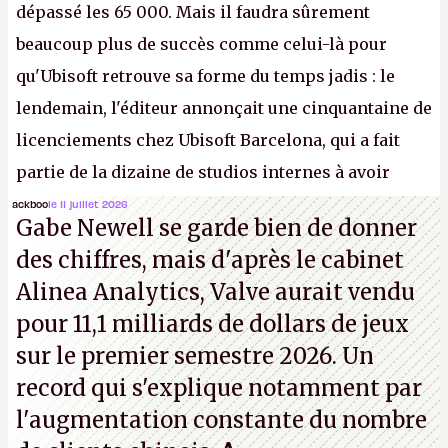
dépassé les 65 000. Mais il faudra sûrement
beaucoup plus de succès comme celui-là pour
qu'Ubisoft retrouve sa forme du temps jadis : le
lendemain, l'éditeur annonçait une cinquantaine de
licenciements chez Ubisoft Barcelona, qui a fait
partie de la dizaine de studios internes à avoir
travaillé sur cet
Assassin's Creed
sous la direction
ackboo
le 11 juillet 2026
Gabe Newell se garde bien de donner
d'Ubisoft Singapour.
A.
des chiffres, mais d'après le cabinet
Alinea Analytics, Valve aurait vendu
pour 11,1 milliards de dollars de jeux
sur le premier semestre 2026. Un
record qui s'explique notamment par
l'augmentation constante du nombre