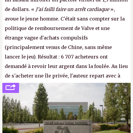
de dollars. «
J'ai failli faire un arrêt cardiaque
»,
avoue le jeune homme. C'était sans compter sur la
politique de remboursement de Valve et une
étrange vague d'achats compulsifs
(principalement venus de Chine, sans même
lancer le jeu). Résultat : 6 707 acheteurs ont
demandé à revoir leur argent dans la foulée. Au lieu
de s'acheter une île privée, l'auteur repart avec à
peine 2 000 dollars en poche. C'est toujours plus
cher payé que le temps passé à dev, mais ça
apprendra aux petits malins qu'on ne braque pas
Gabe Newell aussi facilement.
P.