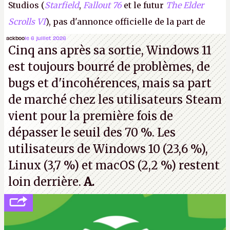
Studios (
Starfield
,
Fallout 76
et le futur
The Elder
Scrolls VI
), pas d'annonce officielle de la part de
Microsoft, mais le syndicat des employés confirme
ackboo
le 6 juillet 2026
Cinq ans après sa sortie, Windows 11
de nombreux licenciements.
A.
est toujours bourré de problèmes, de
bugs et d'incohérences, mais sa part
de marché chez les utilisateurs Steam
vient pour la première fois de
dépasser le seuil des 70 %. Les
utilisateurs de Windows 10 (23,6 %),
Linux (3,7 %) et macOS (2,2 %) restent
loin derrière.
A.