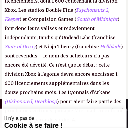
licenciements, dont 1 600 concernant la division
Xbox. Les studios Double Fine
(
Psychonauts 2
,
Keeper
) et Compulsion Games (
South of Midnight
)
font donc leurs valises et redeviennent
indépendants, tandis qu'Undead Labs (franchise
State of Decay
) et Ninja Theory (franchise
Hellblade
)
sont revendus – le nom des acheteurs n'a pas
encore été dévoilé. Ce n'est que le début : cette
division Xbox à l'agonie devra encore encaisser 1
600 licenciements supplémentaires dans les
douze prochains mois. Les Lyonnais d'Arkane
(Dishonored,
Deathloop
) pourraient faire partie des
Canard PC
prochaines victimes, puisque Microsoft a confirmé
Kiosque numérique
Il n'y a pas de
vouloir se séparer du studio.
A.
Boutique
Cookie à se faire !