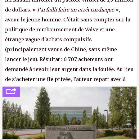
de dollars. «
J'ai failli faire un arrêt cardiaque
»,
avoue le jeune homme. C'était sans compter sur la
politique de remboursement de Valve et une
étrange vague d'achats compulsifs
(principalement venus de Chine, sans même
lancer le jeu). Résultat : 6 707 acheteurs ont
demandé à revoir leur argent dans la foulée. Au lieu
de s'acheter une île privée, l'auteur repart avec à
peine 2 000 dollars en poche. C'est toujours plus
cher payé que le temps passé à dev, mais ça
apprendra aux petits malins qu'on ne braque pas
Gabe Newell aussi facilement.
P.