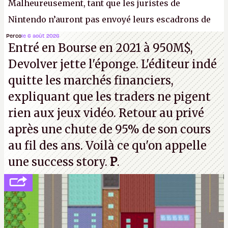
Malheureusement, tant que les juristes de
Nintendo n’auront pas envoyé leurs escadrons de
la mort judiciaires pour distribuer du copyright
Perco
le 6 août 2026
Entré en Bourse en 2021 à 950M$,
strike à tour de bras, l'Oncle Sam continuera
Devolver jette l'éponge. L'éditeur indé
d'étaler sa confiture intellectuelle sur vos
quitte les marchés financiers,
souvenirs d'enfance.
P.
expliquant que les traders ne pigent
rien aux jeux vidéo. Retour au privé
après une chute de 95% de son cours
au fil des ans. Voilà ce qu'on appelle
une success story.
P
.