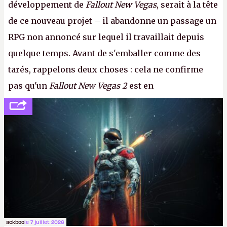
développement de
Fallout New Vegas
, serait à la tête
de ce nouveau projet – il abandonne un passage un
RPG non annoncé sur lequel il travaillait depuis
quelque temps. Avant de s'emballer comme des
tarés, rappelons deux choses : cela ne confirme
pas qu'un
Fallout New Vegas 2
est en
développement (pour ce que l'on sait, ils bossent
peut-être sur
Fallout Football
ou
Fallout vs. Les
Lapins Crétins)
et l'Obsidian d'aujourd'hui n'est plus
le même studio qu'il y a 15 ans. Mais bon, OK, on
peut commencer à fantasmer.
A.
ackboo
le 7 juillet 2026