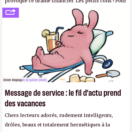
provoqué ce drame financier. Les petits cons ! Pour
se consoler, le PDG David Baszucki peut compter
sur le déblocage du jeu en Russie et l'explosion des
joueurs majeurs (+32 %). L'avenir appartient donc
aux adultes, qui ne sont jamais que des enfants
avec du pouvoir d'achat.
P.
Ellen Replay
le 12 juillet 2026
Message de service : le fil d'actu prend
des vacances
Chers lecteurs adorés, rudement intelligents,
drôles, beaux et totalement hermétiques à la