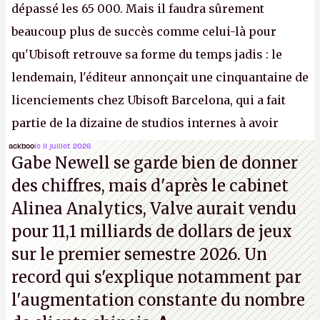
dépassé les 65 000. Mais il faudra sûrement
beaucoup plus de succès comme celui-là pour
qu'Ubisoft retrouve sa forme du temps jadis : le
lendemain, l'éditeur annonçait une cinquantaine de
licenciements chez Ubisoft Barcelona, qui a fait
partie de la dizaine de studios internes à avoir
travaillé sur cet
Assassin's Creed
sous la direction
ackboo
le 11 juillet 2026
Gabe Newell se garde bien de donner
d'Ubisoft Singapour.
A.
des chiffres, mais d'après le cabinet
Alinea Analytics, Valve aurait vendu
pour 11,1 milliards de dollars de jeux
sur le premier semestre 2026. Un
record qui s'explique notamment par
l'augmentation constante du nombre