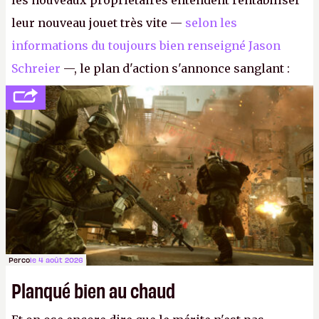
les nouveaux propriétaires entendent rentabiliser
leur nouveau jouet très vite —
selon les
informations du toujours bien renseigné Jason
Schreier
—, le plan d'action s'annonce sanglant :
réductions de coûts drastiques, fermetures de
studios et licenciements massifs. En gros, essorer
FC
et
Battlefield
, puis virer le reste.
P.
Perco
le 4 août 2026
Planqué bien au chaud