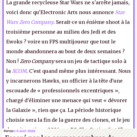
La grande recycleuse Star Wars ne s'arrête jamais,
voici donc qu'Electronic Arts nous annonce
Star
Wars Zero Company
. Serait-ce un énième shoot à la
troisième personne au milieu des Jedi et des
Ewoks ? voire un FPS multijoueur que tout le
monde abandonnera au bout de deux semaines ?
Non !
Zero Company
sera un jeu de tactique solo à
la
XCOM
. C'est quand même plus intéressant. Nous
y incarnerons Hawks, un officier à la tête d'une
escouade de « professionnels excentriques »,
chargé d'éliminer une menace qui veut « dévorer
la Galaxie », rien que ça. La période historique
choisie sera la fin de la guerre des clones, et le jeu
devrait sortir en 2026 sur PC, PlayStation 5 et Xbox
Perco
le 8 août 2026