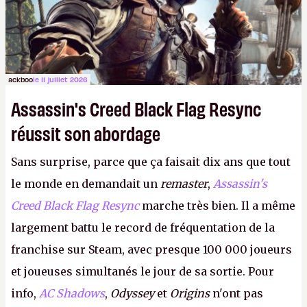
ackboo
le 11 juillet 2026
Assassin's Creed Black Flag Resync
réussit son abordage
Sans surprise, parce que ça faisait dix ans que tout
le monde en demandait un
remaster
,
Assassin's
Creed Black Flag Resync
marche très bien. Il a même
largement battu le record de fréquentation de la
franchise sur Steam, avec presque 100 000 joueurs
et joueuses simultanés le jour de sa sortie. Pour
info,
AC Shadows
,
Odyssey
et
Origins
n'ont pas