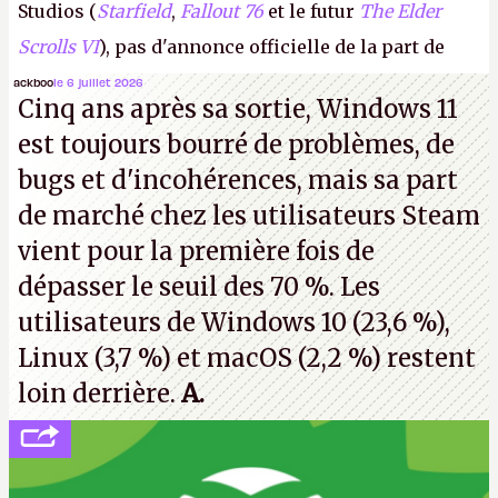
Studios (
Starfield
,
Fallout 76
et le futur
The Elder
Scrolls VI
), pas d'annonce officielle de la part de
Microsoft, mais le syndicat des employés confirme
ackboo
le 6 juillet 2026
Cinq ans après sa sortie, Windows 11
de nombreux licenciements.
A.
est toujours bourré de problèmes, de
bugs et d'incohérences, mais sa part
de marché chez les utilisateurs Steam
vient pour la première fois de
dépasser le seuil des 70 %. Les
utilisateurs de Windows 10 (23,6 %),
Linux (3,7 %) et macOS (2,2 %) restent
loin derrière.
A.