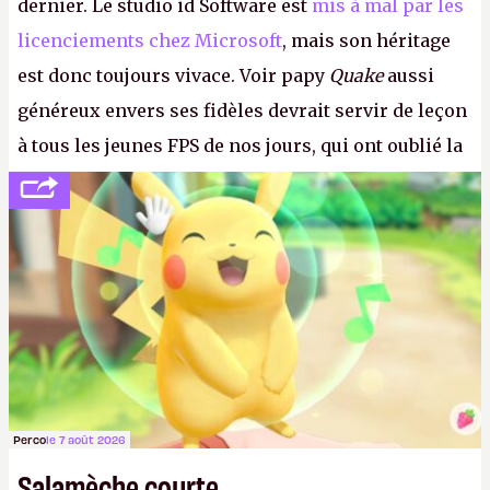
dernier. Le studio id Software est
mis à mal par les
licenciements chez Microsoft
, mais son héritage
est donc toujours vivace. Voir papy
Quake
aussi
généreux envers ses fidèles devrait servir de leçon
à tous les jeunes FPS de nos jours, qui ont oublié la
politesse et le respect envers leurs joueurs et les
anciens. Il leur faudrait une bonne guerre des
consoles à ces petits cons !
P.
Perco
le 7 août 2026
Salamèche courte