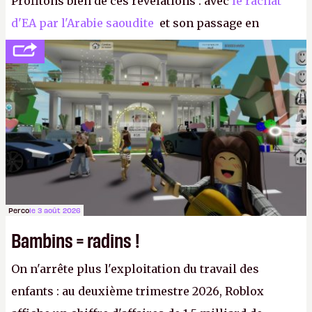
Profitons bien de ces révélations : avec
le rachat
d'EA par l'Arabie saoudite
et son passage en
société privée, l'éditeur n'aura bientôt plus
l'obligation de publier ses bilans. Encore une
victoire pour la transparence.
P.
Perco
le 3 août 2026
Bambins = radins !
On n'arrête plus l'exploitation du travail des
enfants : au deuxième trimestre 2026, Roblox