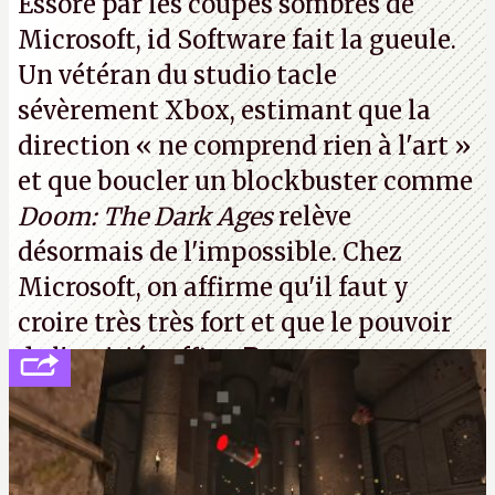
Essoré par les coupes sombres de
Series X/S.
A.
Microsoft, id Software fait la gueule.
Un vétéran du studio
tacle
sévèrement Xbox
, estimant que la
direction
« ne comprend rien à l'art »
et que boucler un blockbuster comme
Doom: The Dark Ages
relève
désormais de l'impossible. Chez
Microsoft, on affirme qu'il faut y
croire très très fort et que le pouvoir
de l'amitié suffira.
P.