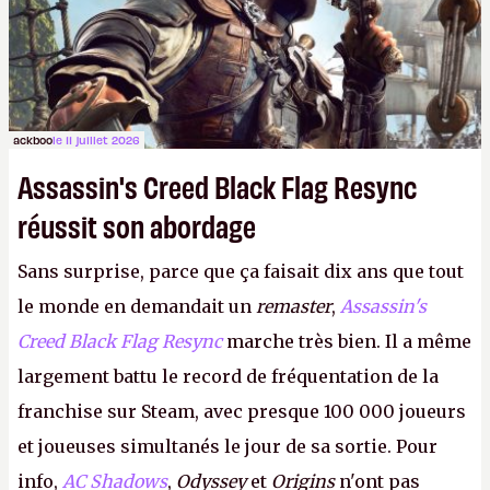
ackboo
le 11 juillet 2026
Assassin's Creed Black Flag Resync
réussit son abordage
Sans surprise, parce que ça faisait dix ans que tout
le monde en demandait un
remaster
,
Assassin's
Creed Black Flag Resync
marche très bien. Il a même
largement battu le record de fréquentation de la
franchise sur Steam, avec presque 100 000 joueurs
et joueuses simultanés le jour de sa sortie. Pour
info,
AC Shadows
,
Odyssey
et
Origins
n'ont pas