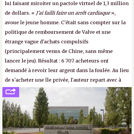
lui faisant miroiter un pactole virtuel de 1,3 million
de dollars. «
J'ai failli faire un arrêt cardiaque
»,
avoue le jeune homme. C'était sans compter sur la
politique de remboursement de Valve et une
étrange vague d'achats compulsifs
(principalement venus de Chine, sans même
lancer le jeu). Résultat : 6 707 acheteurs ont
demandé à revoir leur argent dans la foulée. Au lieu
de s'acheter une île privée, l'auteur repart avec à
peine 2 000 dollars en poche. C'est toujours plus
cher payé que le temps passé à dev, mais ça
apprendra aux petits malins qu'on ne braque pas
Gabe Newell aussi facilement.
P.