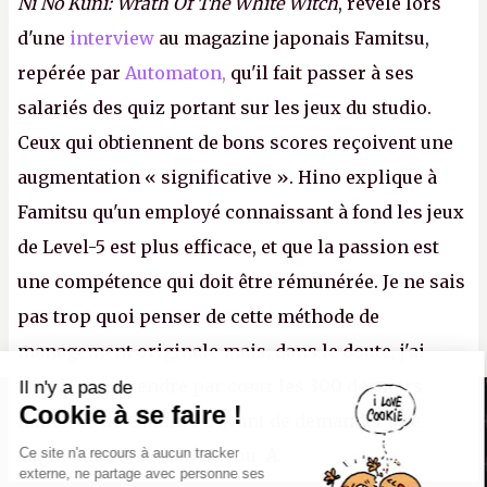
Ni No Kuni: Wrath Of The White Witch
, révèle lors
d'une
interview
au magazine japonais Famitsu,
repérée par
Automaton,
qu'il fait passer à ses
salariés des quiz portant sur les jeux du studio.
Ceux qui obtiennent de bons scores reçoivent une
augmentation « significative ». Hino explique à
Famitsu qu'un employé connaissant à fond les jeux
de Level-5 est plus efficace, et que la passion est
une compétence qui doit être rémunérée. Je ne sais
pas trop quoi penser de cette méthode de
management originale mais, dans le doute, j'ai
décidé d'apprendre par cœur les 300 derniers
Il n'y a pas de
Canard PC
Cookie à se faire !
numéros de
Canard PC
avant de demander une
Kiosque numérique
Ce site n'a recours à aucun tracker
augmentation à Ivan Le Fou.
A.
Boutique
externe, ne partage avec personne ses