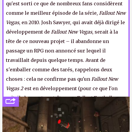
qu'est sorti ce que de nombreux fans considèrent
comme le meilleur épisode de la série,
Fallout New
Vegas
, en 2010. Josh Sawyer, qui avait déjà dirigé le
développement de
Fallout New Vegas
, serait à la
tête de ce nouveau projet – il abandonne un
passage un RPG non annoncé sur lequel il
travaillait depuis quelque temps. Avant de
s'emballer comme des tarés, rappelons deux
choses : cela ne confirme pas qu'un
Fallout New
Vegas 2
est en développement (pour ce que l'on
sait, ils bossent peut-être sur
Fallout Football
ou
Fallout vs. Les Lapins Crétins)
et l'Obsidian
d'aujourd'hui n'est plus le même studio qu'il y a 15
ans. Mais bon, OK, on peut commencer à