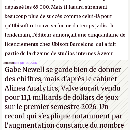
dépassé les 65 000. Mais il faudra sûrement
beaucoup plus de succès comme celui-là pour
qu'Ubisoft retrouve sa forme du temps jadis : le
lendemain, l'éditeur annonçait une cinquantaine de
licenciements chez Ubisoft Barcelona, qui a fait
partie de la dizaine de studios internes à avoir
travaillé sur cet
Assassin's Creed
sous la direction
ackboo
le 11 juillet 2026
Gabe Newell se garde bien de donner
d'Ubisoft Singapour.
A.
des chiffres, mais d'après le cabinet
Alinea Analytics, Valve aurait vendu
pour 11,1 milliards de dollars de jeux
sur le premier semestre 2026. Un
record qui s'explique notamment par
l'augmentation constante du nombre