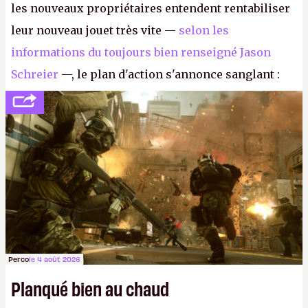
les nouveaux propriétaires entendent rentabiliser
leur nouveau jouet très vite —
selon les
informations du toujours bien renseigné Jason
Schreier
—, le plan d'action s'annonce sanglant :
réductions de coûts drastiques, fermetures de
studios et licenciements massifs. En gros, essorer
FC
et
Battlefield
, puis virer le reste.
P.
Perco
le 4 août 2026
Planqué bien au chaud