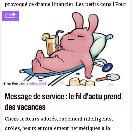
provoqué ce drame financier. Les petits cons ! Pour
se consoler, le PDG David Baszucki peut compter
sur le déblocage du jeu en Russie et l'explosion des
joueurs majeurs (+32 %). L'avenir appartient donc
aux adultes, qui ne sont jamais que des enfants
avec du pouvoir d'achat.
P.
Ellen Replay
le 12 juillet 2026
Message de service : le fil d'actu prend
des vacances
Chers lecteurs adorés, rudement intelligents,
drôles, beaux et totalement hermétiques à la