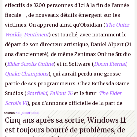
effectifs de 3200 personnes d'ici à la fin de l'année
fiscale –, de nouveaux détails émergent sur les
victimes. On apprend ainsi qu'Obsidian (
The Outer
Worlds
,
Pentiment
) est touché, avec notamment le
départ de son directeur artistique, Daniel Alpert (21
ans d'ancienneté), de même Zenimax Online Studio
(
Elder Scrolls Online
) et id Software (
Doom Eternal
,
Quake Champions
), qui aurait perdu une grosse
partie de ses programmeurs. Chez Bethesda Game
Studios (
Starfield
,
Fallout 76
et le futur
The Elder
Scrolls VI
), pas d'annonce officielle de la part de
Microsoft, mais le syndicat des employés confirme
ackboo
le 6 juillet 2026
Cinq ans après sa sortie, Windows 11
de nombreux licenciements.
A.
est toujours bourré de problèmes, de