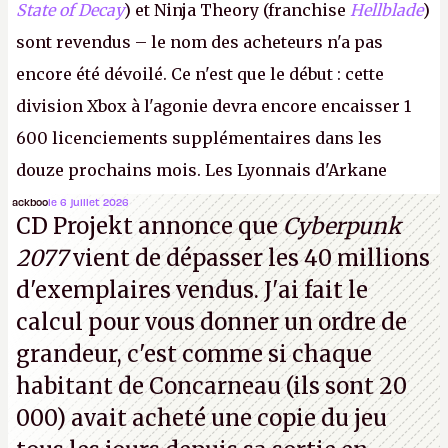
State of Decay
) et Ninja Theory (franchise
Hellblade
)
sont revendus – le nom des acheteurs n'a pas
encore été dévoilé. Ce n'est que le début : cette
division Xbox à l'agonie devra encore encaisser 1
600 licenciements supplémentaires dans les
douze prochains mois. Les Lyonnais d'Arkane
(Dishonored,
Deathloop
) pourraient faire partie des
ackboo
le 6 juillet 2026
CD Projekt annonce que
Cyberpunk
prochaines victimes, puisque Microsoft a confirmé
2077
vient de dépasser les 40 millions
vouloir se séparer du studio.
A.
d'exemplaires vendus. J'ai fait le
calcul pour vous donner un ordre de
grandeur, c'est comme si chaque
habitant de Concarneau (ils sont 20
000) avait acheté une copie du jeu