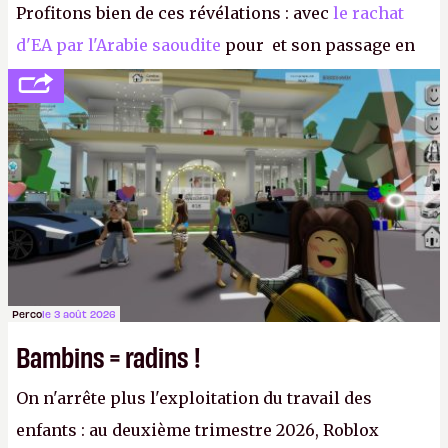
Profitons bien de ces révélations : avec
le rachat
d'EA par l'Arabie saoudite
pour et son passage en
société privée, l'éditeur n'aura bientôt plus
l'obligation de publier ses bilans. Encore une
victoire pour la transparence.
P.
Perco
le 3 août 2026
Bambins = radins !
On n'arrête plus l'exploitation du travail des
enfants : au deuxième trimestre 2026, Roblox