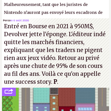
Malheureusement, tant que les juristes de
Nintendo n’auront pas envoyé leurs escadrons de
la mort judiciaires pour distribuer du copyright
Perco
le 6 août 2026
Entré en Bourse en 2021 à 950M$,
strike à tour de bras, l'Oncle Sam continuera
Devolver jette l'éponge. L'éditeur indé
d'étaler sa confiture intellectuelle sur vos
quitte les marchés financiers,
souvenirs d'enfance.
P.
expliquant que les traders ne pigent
rien aux jeux vidéo. Retour au privé
après une chute de 95% de son cours
au fil des ans. Voilà ce qu'on appelle
une success story.
P
.