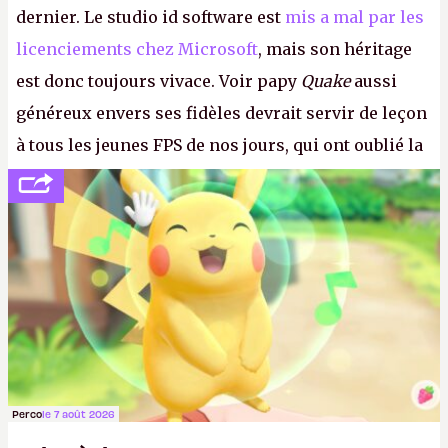
dernier. Le studio id software est
mis a mal par les
licenciements chez Microsoft
, mais son héritage
est donc toujours vivace. Voir papy
Quake
aussi
généreux envers ses fidèles devrait servir de leçon
à tous les jeunes FPS de nos jours, qui ont oublié la
politesse et le respect envers leurs joueurs et les
anciens. Il leur faudrait une bonne guerre des
consoles à ces petits cons !
P.
Perco
le 7 août 2026