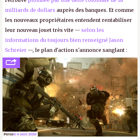
retrouve
plombée par une dette colossale de 18
milliards de dollars
auprès des banques. Et comme
les nouveaux propriétaires entendent rentabiliser
leur nouveau jouet très vite —
selon les
informations du toujours bien renseigné Jason
Schreier
—, le plan d'action s'annonce sanglant :
réductions de coûts drastiques, fermetures de
studios et licenciements massifs. En gros, essorer
FC
et
Battlefield
, puis virer le reste.
P.
Perco
le 4 août 2026