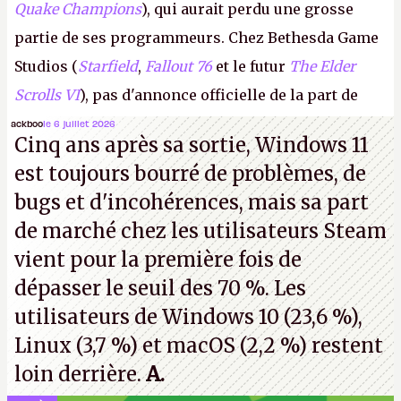
Quake Champions
), qui aurait perdu une grosse
partie de ses programmeurs. Chez Bethesda Game
Studios (
Starfield
,
Fallout 76
et le futur
The Elder
Scrolls VI
), pas d'annonce officielle de la part de
Microsoft, mais le syndicat des employés confirme
ackboo
le 6 juillet 2026
Cinq ans après sa sortie, Windows 11
de nombreux licenciements.
A.
est toujours bourré de problèmes, de
bugs et d'incohérences, mais sa part
de marché chez les utilisateurs Steam
vient pour la première fois de
dépasser le seuil des 70 %. Les
utilisateurs de Windows 10 (23,6 %),
Linux (3,7 %) et macOS (2,2 %) restent
loin derrière.
A.