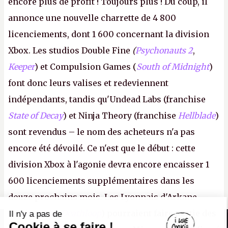
encore plus de profit ! Toujours plus ! Du coup, il
annonce une nouvelle charrette de 4 800
licenciements, dont 1 600 concernant la division
Xbox. Les studios Double Fine
(
Psychonauts 2
,
Keeper
) et Compulsion Games (
South of Midnight
)
font donc leurs valises et redeviennent
indépendants, tandis qu'Undead Labs (franchise
State of Decay
) et Ninja Theory (franchise
Hellblade
)
sont revendus – le nom des acheteurs n'a pas
encore été dévoilé. Ce n'est que le début : cette
division Xbox à l'agonie devra encore encaisser 1
600 licenciements supplémentaires dans les
douze prochains mois. Les Lyonnais d'Arkane
(Dishonored,
Deathloop
) pourraient faire partie des
Il n'y a pas de
Canard PC
Cookie à se faire !