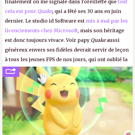
finalement on me signale dans l'oreillette que
tout
cela est pour
Quake
,
qui a fêté ses 30 ans en juin
dernier. Le studio id Software est
mis à mal par les
licenciements chez Microsoft
, mais son héritage
est donc toujours vivace. Voir papy
Quake
aussi
généreux envers ses fidèles devrait servir de leçon
à tous les jeunes FPS de nos jours, qui ont oublié la
politesse et le respect envers leurs joueurs et les
anciens. Il leur faudrait une bonne guerre des
consoles à ces petits cons !
P.