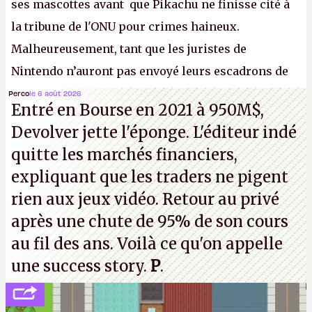
ses mascottes avant que Pikachu ne finisse cité à
la tribune de l'ONU pour crimes haineux.
Malheureusement, tant que les juristes de
Nintendo n’auront pas envoyé leurs escadrons de
la mort judiciaires pour distribuer du copyright
Perco
le 6 août 2026
Entré en Bourse en 2021 à 950M$,
strike à tour de bras, l'Oncle Sam continuera
Devolver jette l'éponge. L'éditeur indé
d'étaler sa confiture intellectuelle sur vos
quitte les marchés financiers,
souvenirs d'enfance.
P.
expliquant que les traders ne pigent
rien aux jeux vidéo. Retour au privé
après une chute de 95% de son cours
au fil des ans. Voilà ce qu'on appelle
une success story.
P
.