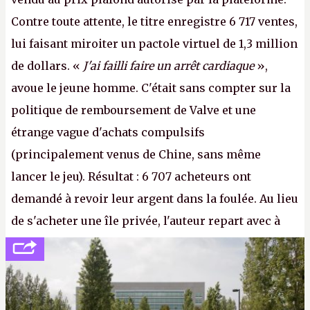
Contre toute attente, le titre enregistre 6 717 ventes,
lui faisant miroiter un pactole virtuel de 1,3 million
de dollars. «
J'ai failli faire un arrêt cardiaque
»,
avoue le jeune homme. C'était sans compter sur la
politique de remboursement de Valve et une
étrange vague d'achats compulsifs
(principalement venus de Chine, sans même
lancer le jeu). Résultat : 6 707 acheteurs ont
demandé à revoir leur argent dans la foulée. Au lieu
de s'acheter une île privée, l'auteur repart avec à
peine 2 000 dollars en poche. C'est toujours plus
cher payé que le temps passé à dev, mais ça
apprendra aux petits malins qu'on ne braque pas
Gabe Newell aussi facilement.
P.