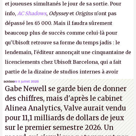
et joueuses simultanés le jour de sa sortie. Pour
info,
AC Shadows
,
Odyssey
et
Origins
n'ont pas
dépassé les 65 000. Mais il faudra sûrement
beaucoup plus de succès comme celui-là pour
qu'Ubisoft retrouve sa forme du temps jadis : le
lendemain, l'éditeur annonçait une cinquantaine de
licenciements chez Ubisoft Barcelona, qui a fait
partie de la dizaine de studios internes à avoir
travaillé sur cet
Assassin's Creed
sous la direction
ackboo
le 11 juillet 2026
Gabe Newell se garde bien de donner
d'Ubisoft Singapour.
A.
des chiffres, mais d'après le cabinet
Alinea Analytics, Valve aurait vendu
pour 11,1 milliards de dollars de jeux
sur le premier semestre 2026. Un