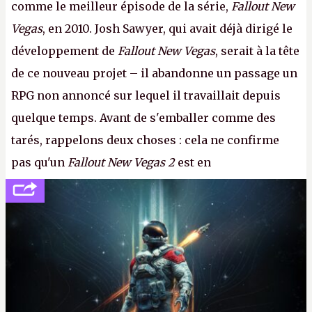
comme le meilleur épisode de la série,
Fallout New
Vegas
, en 2010. Josh Sawyer, qui avait déjà dirigé le
développement de
Fallout New Vegas
, serait à la tête
de ce nouveau projet – il abandonne un passage un
RPG non annoncé sur lequel il travaillait depuis
quelque temps. Avant de s'emballer comme des
tarés, rappelons deux choses : cela ne confirme
pas qu'un
Fallout New Vegas 2
est en
développement (pour ce que l'on sait, ils bossent
peut-être sur
Fallout Football
ou
Fallout vs. Les
Lapins Crétins)
et l'Obsidian d'aujourd'hui n'est plus
le même studio qu'il y a 15 ans. Mais bon, OK, on
peut commencer à fantasmer.
A.