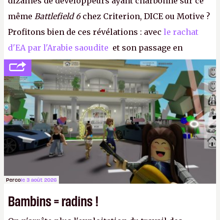
dizaines de développeurs ayant charbonné sur ce
même
Battlefield 6
chez Criterion, DICE ou Motive ?
Profitons bien de ces révélations : avec
le rachat
d'EA par l'Arabie saoudite
et son passage en
société privée, l'éditeur n'aura bientôt plus
l'obligation de publier ses bilans. Encore une
victoire pour la transparence.
P.
Perco
le 3 août 2026
Bambins = radins !