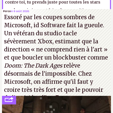
contre toi, tu prends juste pour toutes les stars
random
qui viennent faire des apparitions
Perco
le 8 août 2026
Essoré par les coupes sombres de
parfaitement dispensables dans mes jeux vidéo de
Microsoft, id Software fait la gueule.
cœur, quitte à en ponctionner une part de budget).
Un vétéran du studio
tacle
ER.
sévèrement Xbox
, estimant que la
direction
« ne comprend rien à l'art »
et que boucler un blockbuster comme
Doom: The Dark Ages
relève
désormais de l'impossible. Chez
Microsoft, on affirme qu'il faut y
croire très très fort et que le pouvoir
de l'amitié suffira.
P.