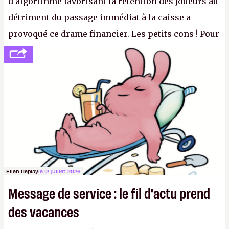
d'algorithme favorisant la rétention des joueurs au
détriment du passage immédiat à la caisse a
provoqué ce drame financier. Les petits cons ! Pour
se consoler, le PDG David Baszucki peut compter
sur le déblocage du jeu en Russie et l'explosion des
joueurs majeurs (+32 %). L'avenir appartient donc
aux adultes, qui ne sont jamais que des enfants
avec du pouvoir d'achat.
P.
Ellen Replay
le 12 juillet 2026
Message de service : le fil d'actu prend
des vacances