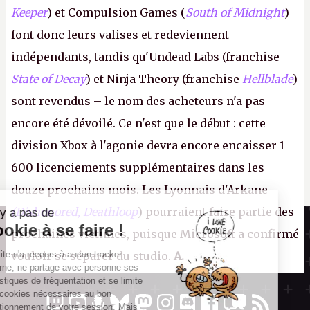
Keeper
) et Compulsion Games (
South of Midnight
)
font donc leurs valises et redeviennent
indépendants, tandis qu'Undead Labs (franchise
State of Decay
) et Ninja Theory (franchise
Hellblade
)
sont revendus – le nom des acheteurs n'a pas
encore été dévoilé. Ce n'est que le début : cette
division Xbox à l'agonie devra encore encaisser 1
600 licenciements supplémentaires dans les
douze prochains mois. Les Lyonnais d'Arkane
(Dishonored,
Deathloop
) pourraient faire partie des
Il n'y a pas de
Canard PC
Cookie à se faire !
prochaines victimes, puisque Microsoft a confirmé
Kiosque numérique
Ce site n'a recours à aucun tracker
vouloir se séparer du studio.
A.
Boutique
externe, ne partage avec personne ses
statistiques de fréquentation et se limite
aux cookies nécessaires au bon
fonctionnement de votre session. Mais