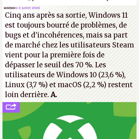
Microsoft, mais le syndicat des employés confirme
ackboo
le 6 juillet 2026
Cinq ans après sa sortie, Windows 11
de nombreux licenciements.
A.
est toujours bourré de problèmes, de
bugs et d'incohérences, mais sa part
de marché chez les utilisateurs Steam
vient pour la première fois de
dépasser le seuil des 70 %. Les
utilisateurs de Windows 10 (23,6 %),
Linux (3,7 %) et macOS (2,2 %) restent
loin derrière.
A.