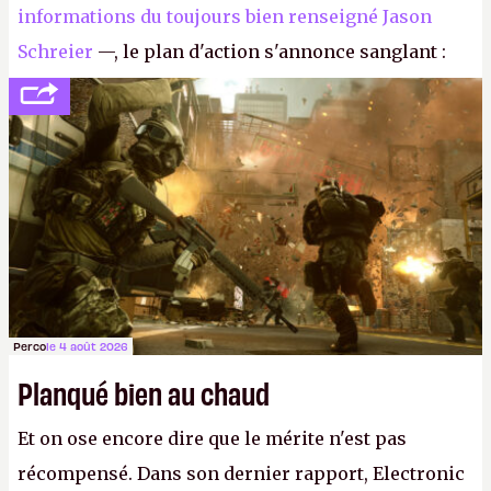
informations du toujours bien renseigné Jason
Schreier
—, le plan d'action s'annonce sanglant :
réductions de coûts drastiques, fermetures de
studios et licenciements massifs. En gros, essorer
FC
et
Battlefield
, puis virer le reste.
P.
Perco
le 4 août 2026
Planqué bien au chaud
Et on ose encore dire que le mérite n'est pas
récompensé. Dans son dernier rapport, Electronic