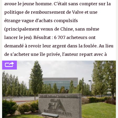
avoue le jeune homme. C'était sans compter sur la
politique de remboursement de Valve et une
étrange vague d'achats compulsifs
(principalement venus de Chine, sans même
lancer le jeu). Résultat : 6 707 acheteurs ont
demandé à revoir leur argent dans la foulée. Au lieu
de s'acheter une île privée, l'auteur repart avec à
peine 2 000 dollars en poche. C'est toujours plus
cher payé que le temps passé à dev, mais ça
apprendra aux petits malins qu'on ne braque pas
Gabe Newell aussi facilement.
P.