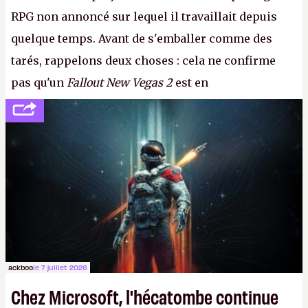
RPG non annoncé sur lequel il travaillait depuis
quelque temps. Avant de s'emballer comme des
tarés, rappelons deux choses : cela ne confirme
pas qu'un
Fallout New Vegas 2
est en
développement (pour ce que l'on sait, ils bossent
peut-être sur
Fallout Football
ou
Fallout vs. Les
Lapins Crétins)
et l'Obsidian d'aujourd'hui n'est plus
le même studio qu'il y a 15 ans. Mais bon, OK, on
peut commencer à fantasmer.
A.
ackboo
le 7 juillet 2026
Chez Microsoft, l'hécatombe continue