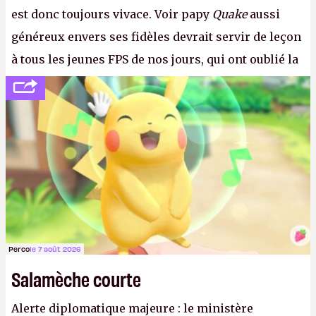
est donc toujours vivace. Voir papy
Quake
aussi
généreux envers ses fidèles devrait servir de leçon
à tous les jeunes FPS de nos jours, qui ont oublié la
politesse et le respect envers leurs joueurs et les
anciens. Il leur faudrait une bonne guerre des
consoles à ces petits cons !
P.
Perco
le 7 août 2026
Salamèche courte
Alerte diplomatique majeure : le ministère