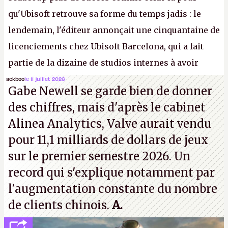
qu'Ubisoft retrouve sa forme du temps jadis : le
lendemain, l'éditeur annonçait une cinquantaine de
licenciements chez Ubisoft Barcelona, qui a fait
partie de la dizaine de studios internes à avoir
travaillé sur cet
Assassin's Creed
sous la direction
ackboo
le 11 juillet 2026
Gabe Newell se garde bien de donner
d'Ubisoft Singapour.
A.
des chiffres, mais d'après le cabinet
Alinea Analytics, Valve aurait vendu
pour 11,1 milliards de dollars de jeux
sur le premier semestre 2026. Un
record qui s'explique notamment par
l'augmentation constante du nombre
de clients chinois.
A.