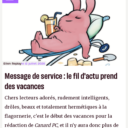
sur le déblocage du jeu en Russie et l'explosion des
joueurs majeurs (+32 %). L'avenir appartient donc
aux adultes, qui ne sont jamais que des enfants
avec du pouvoir d'achat.
P.
Ellen Replay
le 12 juillet 2026
Message de service : le fil d'actu prend
des vacances
Chers lecteurs adorés, rudement intelligents,
drôles, beaux et totalement hermétiques à la
flagornerie, c'est le début des vacances pour la
rédaction de
Canard PC
, et il n'y aura donc plus de