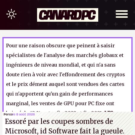
Pour une raison obscure que peinent à saisir
spécialistes de l'analyse des marchés globaux et
ingénieurs de niveau mondial, et qui n'a sans
doute rien à voir avec l'effondrement des cryptos
et le prix dément auquel sont vendues des cartes
qui n'apportent qu'un gain de performances
marginal, les ventes de GPU pour PC fixe ont
baissé de 42 % entre fin 2022 et fin 2021.
LFS
Perco
le 8 août 2026
Essoré par les coupes sombres de
Microsoft, id Software fait la gueule.