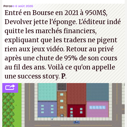
la mort judiciaires pour distribuer du copyright
Perco
le 6 août 2026
Entré en Bourse en 2021 à 950M$,
strike à tour de bras, l'Oncle Sam continuera
Devolver jette l'éponge. L'éditeur indé
d'étaler sa confiture intellectuelle sur vos
quitte les marchés financiers,
souvenirs d'enfance.
P.
expliquant que les traders ne pigent
rien aux jeux vidéo. Retour au privé
après une chute de 95% de son cours
au fil des ans. Voilà ce qu'on appelle
une success story.
P
.