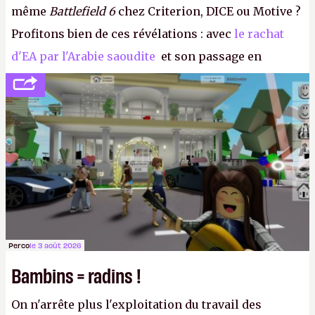
même
Battlefield 6
chez Criterion, DICE ou Motive ?
Profitons bien de ces révélations : avec
le rachat
d'EA par l'Arabie saoudite
et son passage en
société privée, l'éditeur n'aura bientôt plus
l'obligation de publier ses bilans. Encore une
victoire pour la transparence.
P.
Perco
le 3 août 2026
Bambins = radins !
On n'arrête plus l'exploitation du travail des