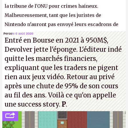
la tribune de l'ONU pour crimes haineux.
Malheureusement, tant que les juristes de
Nintendo n’auront pas envoyé leurs escadrons de
la mort judiciaires pour distribuer du copyright
Perco
le 6 août 2026
Entré en Bourse en 2021 à 950M$,
strike à tour de bras, l'Oncle Sam continuera
Devolver jette l'éponge. L'éditeur indé
d'étaler sa confiture intellectuelle sur vos
quitte les marchés financiers,
souvenirs d'enfance.
P.
expliquant que les traders ne pigent
rien aux jeux vidéo. Retour au privé
après une chute de 95% de son cours
au fil des ans. Voilà ce qu'on appelle
une success story.
P
.