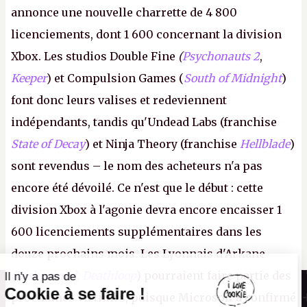
annonce une nouvelle charrette de 4 800
licenciements, dont 1 600 concernant la division
Xbox. Les studios Double Fine
(
Psychonauts 2
,
Keeper
) et Compulsion Games (
South of Midnight
)
font donc leurs valises et redeviennent
indépendants, tandis qu'Undead Labs (franchise
State of Decay
) et Ninja Theory (franchise
Hellblade
)
sont revendus – le nom des acheteurs n'a pas
encore été dévoilé. Ce n'est que le début : cette
division Xbox à l'agonie devra encore encaisser 1
600 licenciements supplémentaires dans les
douze prochains mois. Les Lyonnais d'Arkane
(Dishonored,
Deathloop
) pourraient faire partie des
Il n'y a pas de
Canard PC
Cookie à se faire !
prochaines victimes, puisque Microsoft a confirmé
Kiosque numérique