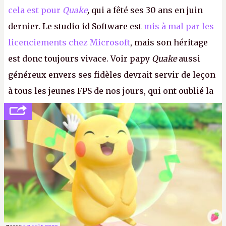
cela est pour
Quake
,
qui a fêté ses 30 ans en juin
dernier. Le studio id Software est
mis à mal par les
licenciements chez Microsoft
, mais son héritage
est donc toujours vivace. Voir papy
Quake
aussi
généreux envers ses fidèles devrait servir de leçon
à tous les jeunes FPS de nos jours, qui ont oublié la
politesse et le respect envers leurs joueurs et les
anciens. Il leur faudrait une bonne guerre des
consoles à ces petits cons !
P.