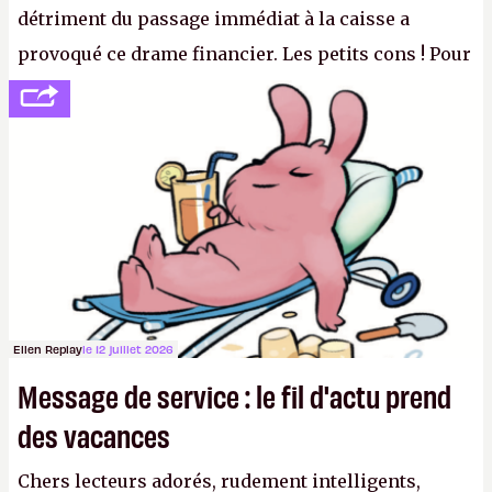
détriment du passage immédiat à la caisse a
provoqué ce drame financier. Les petits cons ! Pour
se consoler, le PDG David Baszucki peut compter
sur le déblocage du jeu en Russie et l'explosion des
joueurs majeurs (+32 %). L'avenir appartient donc
aux adultes, qui ne sont jamais que des enfants
avec du pouvoir d'achat.
P.
Ellen Replay
le 12 juillet 2026
Message de service : le fil d'actu prend
des vacances
Chers lecteurs adorés, rudement intelligents,