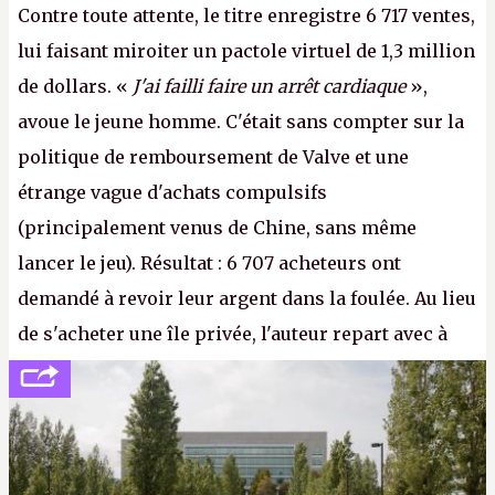
Contre toute attente, le titre enregistre 6 717 ventes,
lui faisant miroiter un pactole virtuel de 1,3 million
de dollars. «
J'ai failli faire un arrêt cardiaque
»,
avoue le jeune homme. C'était sans compter sur la
politique de remboursement de Valve et une
étrange vague d'achats compulsifs
(principalement venus de Chine, sans même
lancer le jeu). Résultat : 6 707 acheteurs ont
demandé à revoir leur argent dans la foulée. Au lieu
de s'acheter une île privée, l'auteur repart avec à
peine 2 000 dollars en poche. C'est toujours plus
cher payé que le temps passé à dev, mais ça
apprendra aux petits malins qu'on ne braque pas
Gabe Newell aussi facilement.
P.