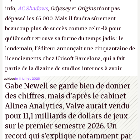
info,
AC Shadows
,
Odyssey
et
Origins
n'ont pas
dépassé les 65 000. Mais il faudra sûrement
beaucoup plus de succès comme celui-là pour
qu'Ubisoft retrouve sa forme du temps jadis : le
lendemain, l'éditeur annonçait une cinquantaine de
licenciements chez Ubisoft Barcelona, qui a fait
partie de la dizaine de studios internes à avoir
travaillé sur cet
Assassin's Creed
sous la direction
ackboo
le 11 juillet 2026
Gabe Newell se garde bien de donner
d'Ubisoft Singapour.
A.
des chiffres, mais d'après le cabinet
Alinea Analytics, Valve aurait vendu
pour 11,1 milliards de dollars de jeux
sur le premier semestre 2026. Un
record qui s'explique notamment par