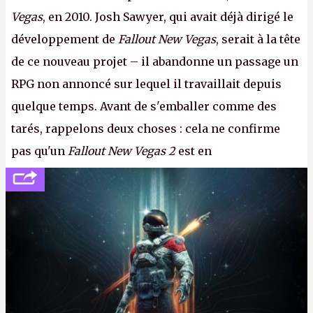
Vegas
, en 2010. Josh Sawyer, qui avait déjà dirigé le
développement de
Fallout New Vegas
, serait à la tête
de ce nouveau projet – il abandonne un passage un
RPG non annoncé sur lequel il travaillait depuis
quelque temps. Avant de s'emballer comme des
tarés, rappelons deux choses : cela ne confirme
pas qu'un
Fallout New Vegas 2
est en
développement (pour ce que l'on sait, ils bossent
peut-être sur
Fallout Football
ou
Fallout vs. Les
Lapins Crétins)
et l'Obsidian d'aujourd'hui n'est plus
le même studio qu'il y a 15 ans. Mais bon, OK, on
peut commencer à fantasmer.
A.