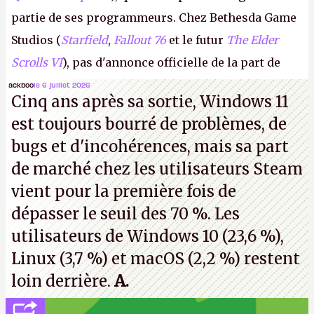
partie de ses programmeurs. Chez Bethesda Game
Studios (
Starfield
,
Fallout 76
et le futur
The Elder
Scrolls VI
), pas d'annonce officielle de la part de
Microsoft, mais le syndicat des employés confirme
ackboo
le 6 juillet 2026
Cinq ans après sa sortie, Windows 11
de nombreux licenciements.
A.
est toujours bourré de problèmes, de
bugs et d'incohérences, mais sa part
de marché chez les utilisateurs Steam
vient pour la première fois de
dépasser le seuil des 70 %. Les
utilisateurs de Windows 10 (23,6 %),
Linux (3,7 %) et macOS (2,2 %) restent
loin derrière.
A.