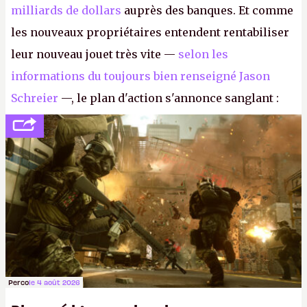
milliards de dollars
auprès des banques. Et comme
les nouveaux propriétaires entendent rentabiliser
leur nouveau jouet très vite —
selon les
informations du toujours bien renseigné Jason
Schreier
—, le plan d'action s'annonce sanglant :
réductions de coûts drastiques, fermetures de
studios et licenciements massifs. En gros, essorer
FC
et
Battlefield
, puis virer le reste.
P.
Perco
le 4 août 2026