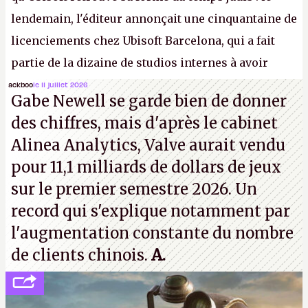
lendemain, l'éditeur annonçait une cinquantaine de
licenciements chez Ubisoft Barcelona, qui a fait
partie de la dizaine de studios internes à avoir
travaillé sur cet
Assassin's Creed
sous la direction
ackboo
le 11 juillet 2026
Gabe Newell se garde bien de donner
d'Ubisoft Singapour.
A.
des chiffres, mais d'après le cabinet
Alinea Analytics, Valve aurait vendu
pour 11,1 milliards de dollars de jeux
sur le premier semestre 2026. Un
record qui s'explique notamment par
l'augmentation constante du nombre
de clients chinois.
A.