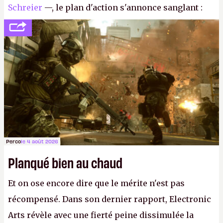
Schreier
—, le plan d'action s'annonce sanglant :
réductions de coûts drastiques, fermetures de
studios et licenciements massifs. En gros, essorer
FC
et
Battlefield
, puis virer le reste.
P.
Perco
le 4 août 2026
Planqué bien au chaud
Et on ose encore dire que le mérite n'est pas
récompensé. Dans son dernier rapport, Electronic
Arts révèle avec une fierté peine dissimulée la