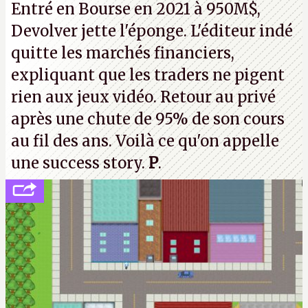
Entré en Bourse en 2021 à 950M$,
strike à tour de bras, l'Oncle Sam continuera
Devolver jette l'éponge. L'éditeur indé
d'étaler sa confiture intellectuelle sur vos
quitte les marchés financiers,
souvenirs d'enfance.
P.
expliquant que les traders ne pigent
rien aux jeux vidéo. Retour au privé
après une chute de 95% de son cours
au fil des ans. Voilà ce qu'on appelle
une success story.
P
.