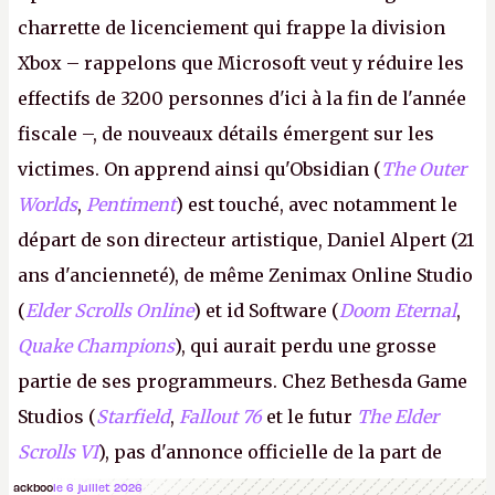
charrette de licenciement qui frappe la division
Xbox – rappelons que Microsoft veut y réduire les
effectifs de 3200 personnes d'ici à la fin de l'année
fiscale –, de nouveaux détails émergent sur les
victimes. On apprend ainsi qu'Obsidian (
The Outer
Worlds
,
Pentiment
) est touché, avec notamment le
départ de son directeur artistique, Daniel Alpert (21
ans d'ancienneté), de même Zenimax Online Studio
(
Elder Scrolls Online
) et id Software (
Doom Eternal
,
Quake Champions
), qui aurait perdu une grosse
partie de ses programmeurs. Chez Bethesda Game
Studios (
Starfield
,
Fallout 76
et le futur
The Elder
Scrolls VI
), pas d'annonce officielle de la part de
Microsoft, mais le syndicat des employés confirme
ackboo
le 6 juillet 2026