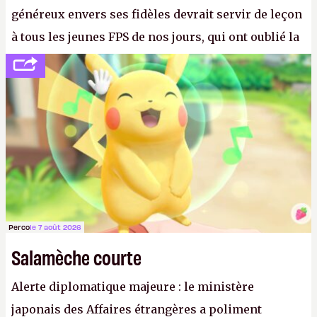
généreux envers ses fidèles devrait servir de leçon
à tous les jeunes FPS de nos jours, qui ont oublié la
politesse et le respect envers leurs joueurs et les
anciens. Il leur faudrait une bonne guerre des
consoles à ces petits cons !
P.
Perco
le 7 août 2026
Salamèche courte
Alerte diplomatique majeure : le ministère
japonais des Affaires étrangères a poliment