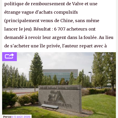
politique de remboursement de Valve et une
étrange vague d'achats compulsifs
(principalement venus de Chine, sans même
lancer le jeu). Résultat : 6 707 acheteurs ont
demandé à revoir leur argent dans la foulée. Au lieu
de s'acheter une île privée, l'auteur repart avec à
peine 2 000 dollars en poche. C'est toujours plus
cher payé que le temps passé à dev, mais ça
apprendra aux petits malins qu'on ne braque pas
Gabe Newell aussi facilement.
P.
Perco
le 5 août 2026