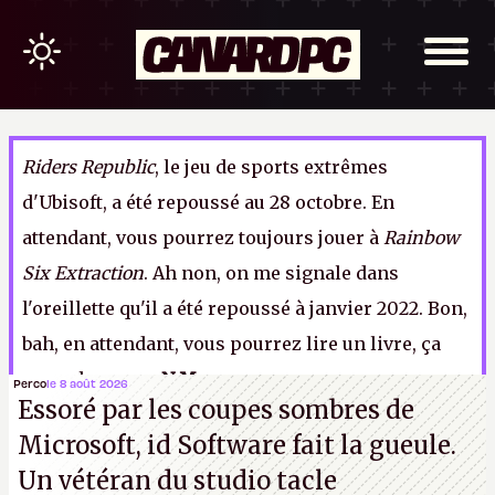
Riders Republic
, le jeu de sports extrêmes
d'Ubisoft, a été repoussé au 28 octobre. En
attendant, vous pourrez toujours jouer à
Rainbow
Six Extraction
. Ah non, on me signale dans
l'oreillette qu'il a été repoussé à janvier 2022. Bon,
bah, en attendant, vous pourrez lire un livre, ça
vous changera.
N.M.
Perco
le 8 août 2026
Essoré par les coupes sombres de
Microsoft, id Software fait la gueule.
Un vétéran du studio
tacle