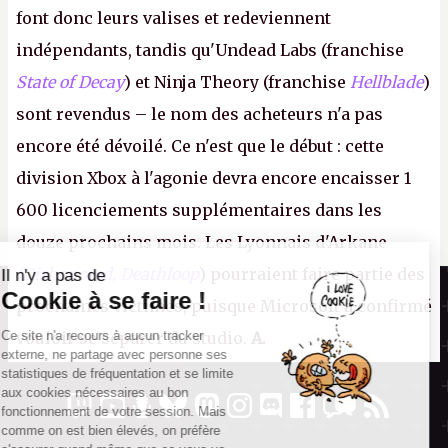
font donc leurs valises et redeviennent
indépendants, tandis qu'Undead Labs (franchise
State of Decay
) et Ninja Theory (franchise
Hellblade
)
sont revendus – le nom des acheteurs n'a pas
encore été dévoilé. Ce n'est que le début : cette
division Xbox à l'agonie devra encore encaisser 1
600 licenciements supplémentaires dans les
douze prochains mois. Les Lyonnais d'Arkane
(Dishonored,
Deathloop
) pourraient faire partie des
Il n'y a pas de
Canard PC
Cookie à se faire !
prochaines victimes, puisque Microsoft a confirmé
Kiosque numérique
Ce site n'a recours à aucun tracker
vouloir se séparer du studio.
A.
Boutique
externe, ne partage avec personne ses
statistiques de fréquentation et se limite
aux cookies nécessaires au bon
fonctionnement de votre session. Mais
comme on est bien élevés, on préfère