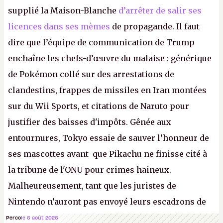
supplié la Maison-Blanche
d’arrêter de salir ses
licences dans ses mèmes
de propagande. Il faut
dire que l’équipe de communication de Trump
enchaîne les chefs-d’œuvre du malaise : générique
de Pokémon collé sur des arrestations de
clandestins, frappes de missiles en Iran montées
sur du Wii Sports, et citations de Naruto pour
justifier des baisses d'impôts. Gênée aux
entournures, Tokyo essaie de sauver l’honneur de
ses mascottes avant que Pikachu ne finisse cité à
la tribune de l'ONU pour crimes haineux.
Malheureusement, tant que les juristes de
Nintendo n’auront pas envoyé leurs escadrons de
la mort judiciaires pour distribuer du copyright
Perco
le 6 août 2026