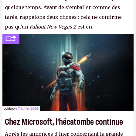
quelque temps. Avant de s'emballer comme des
tarés, rappelons deux choses : cela ne confirme
pas qu'un
Fallout New Vegas 2
est en
développement (pour ce que l'on sait, ils bossent
peut-être sur
Fallout Football
ou
Fallout vs. Les
Lapins Crétins)
et l'Obsidian d'aujourd'hui n'est plus
le même studio qu'il y a 15 ans. Mais bon, OK, on
peut commencer à fantasmer.
A.
ackboo
le 7 juillet 2026
Chez Microsoft, l'hécatombe continue
Après les annonces d'hier concernant la grande