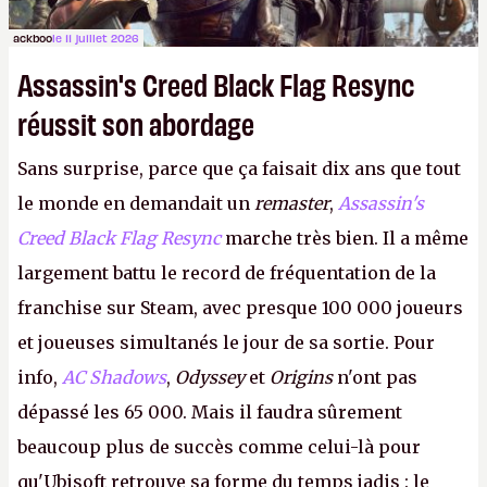
ackboo
le 11 juillet 2026
Assassin's Creed Black Flag Resync
réussit son abordage
Sans surprise, parce que ça faisait dix ans que tout
le monde en demandait un
remaster
,
Assassin's
Creed Black Flag Resync
marche très bien. Il a même
largement battu le record de fréquentation de la
franchise sur Steam, avec presque 100 000 joueurs
et joueuses simultanés le jour de sa sortie. Pour
info,
AC Shadows
,
Odyssey
et
Origins
n'ont pas
dépassé les 65 000. Mais il faudra sûrement
beaucoup plus de succès comme celui-là pour
qu'Ubisoft retrouve sa forme du temps jadis : le