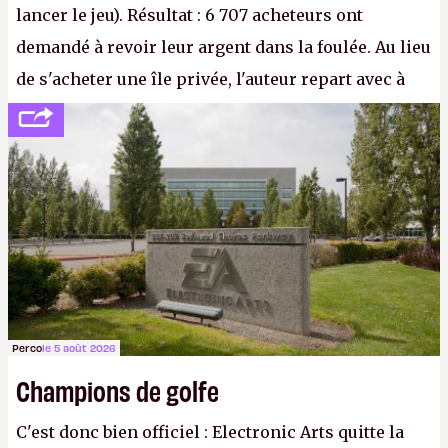
lancer le jeu). Résultat : 6 707 acheteurs ont
demandé à revoir leur argent dans la foulée. Au lieu
de s'acheter une île privée, l'auteur repart avec à
peine 2 000 dollars en poche. C'est toujours plus
cher payé que le temps passé à dev, mais ça
apprendra aux petits malins qu'on ne braque pas
Gabe Newell aussi facilement.
P.
Perco
le 5 août 2026
Champions de golfe
C'est donc bien officiel : Electronic Arts quitte la