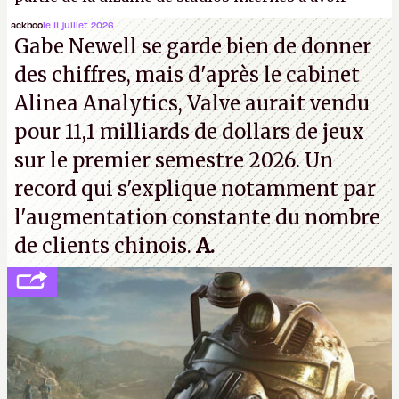
travaillé sur cet
Assassin's Creed
sous la direction
ackboo
le 11 juillet 2026
Gabe Newell se garde bien de donner
d'Ubisoft Singapour.
A.
des chiffres, mais d'après le cabinet
Alinea Analytics, Valve aurait vendu
pour 11,1 milliards de dollars de jeux
sur le premier semestre 2026. Un
record qui s'explique notamment par
l'augmentation constante du nombre
de clients chinois.
A.