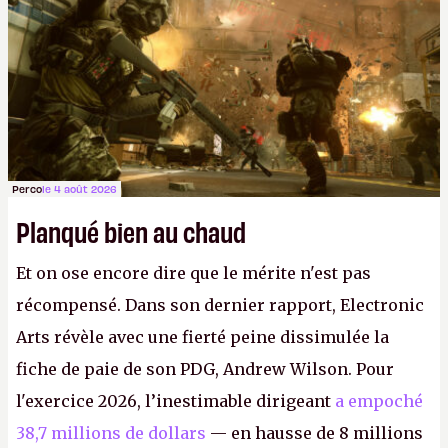
FC
et
Battlefield
, puis virer le reste.
P.
Perco
le 4 août 2026
Planqué bien au chaud
Et on ose encore dire que le mérite n'est pas
récompensé. Dans son dernier rapport, Electronic
Arts révèle avec une fierté peine dissimulée la
fiche de paie de son PDG, Andrew Wilson. Pour
l'exercice 2026, l’inestimable dirigeant
a empoché
38,7 millions de dollars
— en hausse de 8 millions