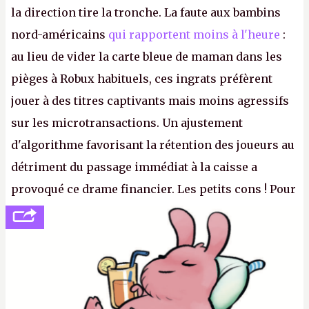
la direction tire la tronche. La faute aux bambins
nord-américains
qui rapportent moins à l'heure
:
au lieu de vider la carte bleue de maman dans les
pièges à Robux habituels, ces ingrats préfèrent
jouer à des titres captivants mais moins agressifs
sur les microtransactions. Un ajustement
d'algorithme favorisant la rétention des joueurs au
détriment du passage immédiat à la caisse a
provoqué ce drame financier. Les petits cons ! Pour
se consoler, le PDG David Baszucki peut compter
sur le déblocage du jeu en Russie et l'explosion des
joueurs majeurs (+32 %). L'avenir appartient donc
aux adultes, qui ne sont jamais que des enfants
avec du pouvoir d'achat.
P.