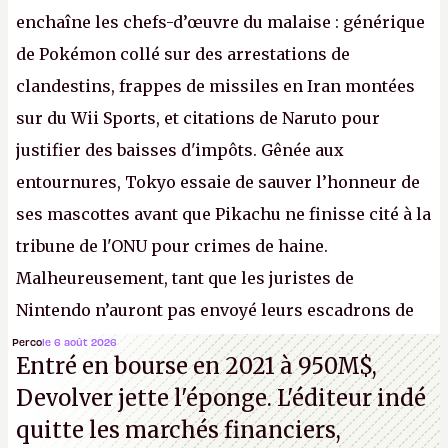
enchaîne les chefs-d’œuvre du malaise : générique
de Pokémon collé sur des arrestations de
clandestins, frappes de missiles en Iran montées
sur du Wii Sports, et citations de Naruto pour
justifier des baisses d'impôts. Gênée aux
entournures, Tokyo essaie de sauver l’honneur de
ses mascottes avant que Pikachu ne finisse cité à la
tribune de l'ONU pour crimes de haine.
Malheureusement, tant que les juristes de
Nintendo n’auront pas envoyé leurs escadrons de
la mort judiciaires pour distribuer du
copyright
Perco
le 6 août 2026
Entré en bourse en 2021 à 950M$,
strike
à tour de bras, l'Oncle Sam continuera
Devolver jette l'éponge. L'éditeur indé
d'étaler sa confiture intellectuelle sur vos
quitte les marchés financiers,
souvenirs d'enfance.
P.