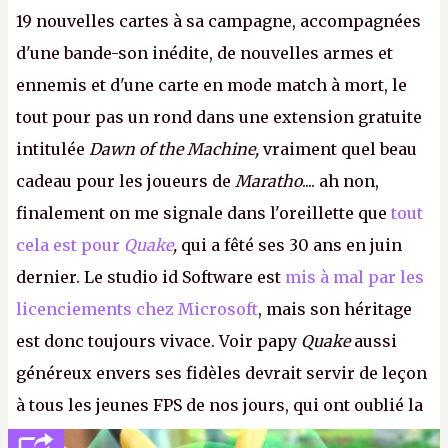
19 nouvelles cartes à sa campagne, accompagnées
d'une bande-son inédite, de nouvelles armes et
ennemis et d'une carte en mode match à mort, le
tout pour pas un rond dans une extension gratuite
intitulée
Dawn of the Machine,
vraiment quel beau
cadeau pour les joueurs de
Maratho
.... ah non,
finalement on me signale dans l'oreillette que
tout
cela est pour
Quake
,
qui a fêté ses 30 ans en juin
dernier. Le studio id Software est
mis à mal par les
licenciements chez Microsoft
, mais son héritage
est donc toujours vivace. Voir papy
Quake
aussi
généreux envers ses fidèles devrait servir de leçon
à tous les jeunes FPS de nos jours, qui ont oublié la
politesse et le respect envers leurs joueurs et les