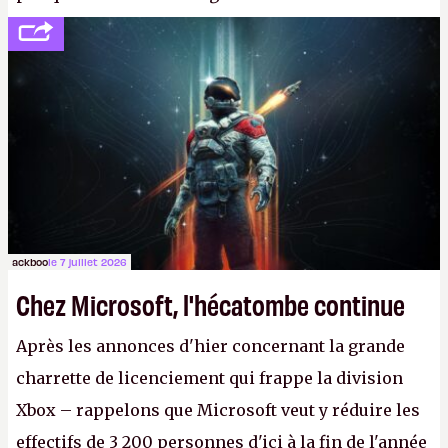
développement (pour ce que l'on sait, ils bossent
peut-être sur
Fallout Football
ou
Fallout vs. Les
Lapins Crétins)
et l'Obsidian d'aujourd'hui n'est plus
le même studio qu'il y a 15 ans. Mais bon, OK, on
peut commencer à fantasmer.
A.
ackboo
le 7 juillet 2026
Chez Microsoft, l'hécatombe continue
Après les annonces d'hier concernant la grande
charrette de licenciement qui frappe la division
Xbox – rappelons que Microsoft veut y réduire les
effectifs de 3 200 personnes d'ici à la fin de l'année