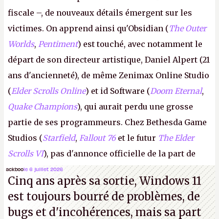
fiscale –, de nouveaux détails émergent sur les
victimes. On apprend ainsi qu'Obsidian (
The Outer
Worlds
,
Pentiment
) est touché, avec notamment le
départ de son directeur artistique, Daniel Alpert (21
ans d'ancienneté), de même Zenimax Online Studio
(
Elder Scrolls Online
) et id Software (
Doom Eternal
,
Quake Champions
), qui aurait perdu une grosse
partie de ses programmeurs. Chez Bethesda Game
Studios (
Starfield
,
Fallout 76
et le futur
The Elder
Scrolls VI
), pas d'annonce officielle de la part de
Microsoft, mais le syndicat des employés confirme
ackboo
le 6 juillet 2026
Cinq ans après sa sortie, Windows 11
de nombreux licenciements.
A.
est toujours bourré de problèmes, de
bugs et d'incohérences, mais sa part