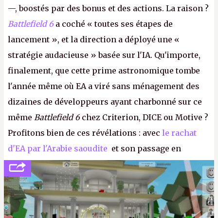
—, boostés par des bonus et des actions. La raison ?
Battlefield 6
a coché « toutes ses étapes de
lancement », et la direction a déployé une «
stratégie audacieuse » basée sur l'IA. Qu'importe,
finalement, que cette prime astronomique tombe
l'année même où EA a viré sans ménagement des
dizaines de développeurs ayant charbonné sur ce
même
Battlefield 6
chez Criterion, DICE ou Motive ?
Profitons bien de ces révélations : avec
le rachat
d'EA par l'Arabie saoudite
et son passage en
société privée, l'éditeur n'aura bientôt plus
l'obligation de publier ses bilans. Encore une
victoire pour la transparence.
P.