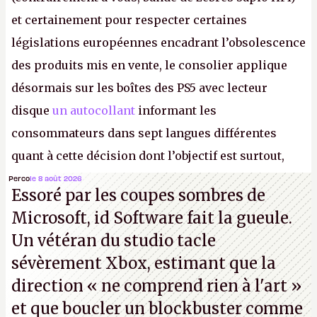
et certainement pour respecter certaines
législations européennes encadrant l’obsolescence
des produits mis en vente, le consolier applique
désormais sur les boîtes des PS5 avec lecteur
disque
un autocollant
informant les
consommateurs dans sept langues différentes
quant à cette décision dont l’objectif est surtout,
disons le, de faire grossir la marge de Sony et de
Perco
le 8 août 2026
Essoré par les coupes sombres de
réduire le contrôle des joueurs sur les produits
Microsoft, id Software fait la gueule.
culturels qu’ils achètent.
K.
Un vétéran du studio
tacle
sévèrement Xbox
, estimant que la
direction
« ne comprend rien à l'art »
et que boucler un blockbuster comme