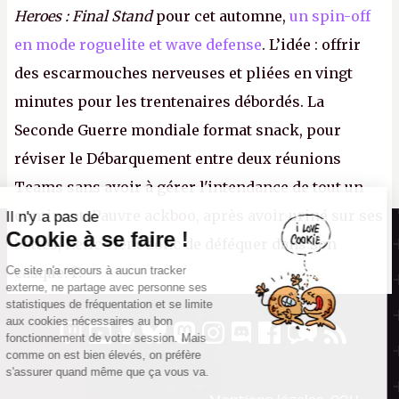
Heroes : Final Stand
pour cet automne,
un spin-off
en mode roguelite et wave defense
. L’idée : offrir
des escarmouches nerveuses et pliées en vingt
minutes pour les trentenaires débordés. La
Seconde Guerre mondiale format snack, pour
réviser le Débarquement entre deux réunions
Teams sans avoir à gérer l'intendance de tout un
continent. Pauvre ackboo, après avoir uriné sur ses
Il n'y a pas de
Canard PC
Cookie à se faire !
bottes, Relic vient donc de déféquer dans son
Kiosque numérique
Ce site n'a recours à aucun tracker
casque.
P.
Boutique
externe, ne partage avec personne ses
statistiques de fréquentation et se limite
aux cookies nécessaires au bon
fonctionnement de votre session. Mais
comme on est bien élevés, on préfère
s'assurer quand même que ça vous va.