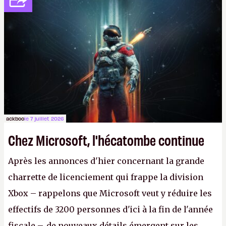
peut-être sur
Fallout Football
ou
Fallout vs. Les
Lapins Crétins)
et l'Obsidian d'aujourd'hui n'est plus
le même studio qu'il y a 15 ans. Mais bon, OK, on
peut commencer à fantasmer.
A.
ackboo
le 7 juillet 2026
Chez Microsoft, l'hécatombe continue
Après les annonces d'hier concernant la grande
charrette de licenciement qui frappe la division
Xbox – rappelons que Microsoft veut y réduire les
effectifs de 3200 personnes d'ici à la fin de l'année
fiscale –, de nouveaux détails émergent sur les