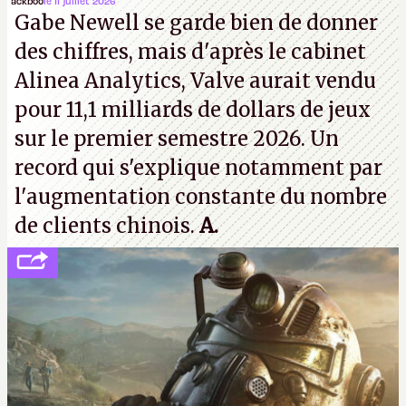
travaillé sur cet
Assassin's Creed
sous la direction
ackboo
le 11 juillet 2026
Gabe Newell se garde bien de donner
d'Ubisoft Singapour.
A.
des chiffres, mais d'après le cabinet
Alinea Analytics, Valve aurait vendu
pour 11,1 milliards de dollars de jeux
sur le premier semestre 2026. Un
record qui s'explique notamment par
l'augmentation constante du nombre
de clients chinois.
A.