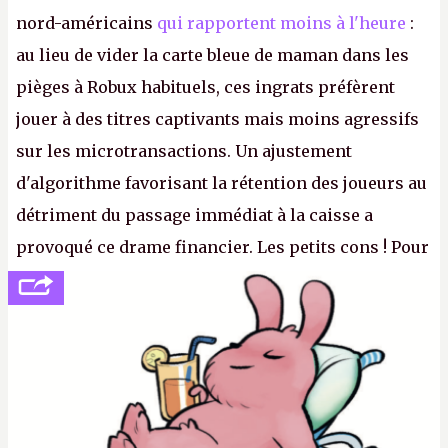
nord-américains
qui rapportent moins à l'heure
:
au lieu de vider la carte bleue de maman dans les
pièges à Robux habituels, ces ingrats préfèrent
jouer à des titres captivants mais moins agressifs
sur les microtransactions. Un ajustement
d'algorithme favorisant la rétention des joueurs au
détriment du passage immédiat à la caisse a
provoqué ce drame financier. Les petits cons ! Pour
se consoler, le PDG David Baszucki peut compter
sur le déblocage du jeu en Russie et l'explosion des
joueurs majeurs (+32 %). L'avenir appartient donc
aux adultes, qui ne sont jamais que des enfants
avec du pouvoir d'achat.
P.