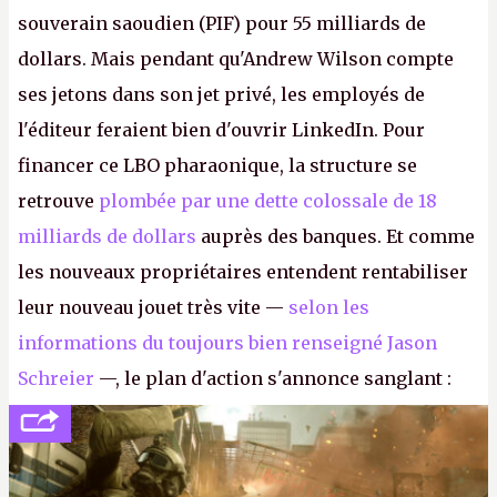
souverain saoudien (PIF) pour 55 milliards de
dollars. Mais pendant qu'Andrew Wilson compte
ses jetons dans son jet privé, les employés de
l'éditeur feraient bien d'ouvrir LinkedIn. Pour
financer ce LBO pharaonique, la structure se
retrouve
plombée par une dette colossale de 18
milliards de dollars
auprès des banques. Et comme
les nouveaux propriétaires entendent rentabiliser
leur nouveau jouet très vite —
selon les
informations du toujours bien renseigné Jason
Schreier
—, le plan d'action s'annonce sanglant :
réductions de coûts drastiques, fermetures de
studios et licenciements massifs. En gros, essorer
FC
et
Battlefield
, puis virer le reste.
P.