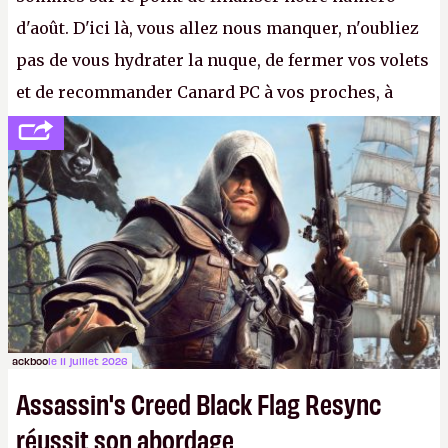
d'août. D'ici là, vous allez nous manquer, n'oubliez
pas de vous hydrater la nuque, de fermer vos volets
et de recommander Canard PC à vos proches, à
votre famille et aux inconnus que vous croisez
dans la rue. Bon été à tous ! –
ER.
ackboo
le 11 juillet 2026
Assassin's Creed Black Flag Resync
réussit son abordage