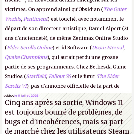
victimes. On apprend ainsi qu'Obsidian (
The Outer
Worlds
,
Pentiment
) est touché, avec notamment le
départ de son directeur artistique, Daniel Alpert (21
ans d'ancienneté), de même Zenimax Online Studio
(
Elder Scrolls Online
) et id Software (
Doom Eternal
,
Quake Champions
), qui aurait perdu une grosse
partie de ses programmeurs. Chez Bethesda Game
Studios (
Starfield
,
Fallout 76
et le futur
The Elder
Scrolls VI
), pas d'annonce officielle de la part de
Microsoft, mais le syndicat des employés confirme
ackboo
le 6 juillet 2026
Cinq ans après sa sortie, Windows 11
de nombreux licenciements.
A.
est toujours bourré de problèmes, de
bugs et d'incohérences, mais sa part
de marché chez les utilisateurs Steam