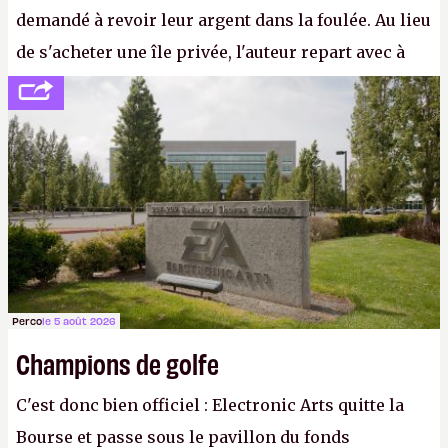
demandé à revoir leur argent dans la foulée. Au lieu
de s'acheter une île privée, l'auteur repart avec à
peine 2 000 dollars en poche. C'est toujours plus
cher payé que le temps passé à dev, mais ça
apprendra aux petits malins qu'on ne braque pas
Gabe Newell aussi facilement.
P.
Perco
le 5 août 2026
Champions de golfe
C'est donc bien officiel : Electronic Arts quitte la
Bourse et passe sous le pavillon du fonds