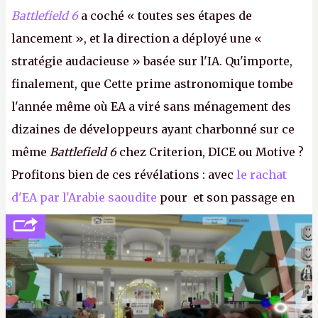
Battlefield 6
a coché « toutes ses étapes de
lancement », et la direction a déployé une «
stratégie audacieuse » basée sur l'IA. Qu'importe,
finalement, que Cette prime astronomique tombe
l'année même où EA a viré sans ménagement des
dizaines de développeurs ayant charbonné sur ce
même
Battlefield 6
chez Criterion, DICE ou Motive ?
Profitons bien de ces révélations : avec
le rachat
d'EA par l'Arabie saoudite
pour et son passage en
société privée, l'éditeur n'aura bientôt plus
l'obligation de publier ses bilans. Encore une
victoire pour la transparence.
P.