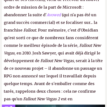
ordre de mission de la part de Microsoft :
abandonner la suite d'
Avowed
(qui n'a pas été un
grand succès commercial) et se focaliser sur... la
franchise
Fallout.
Pour mémoire, c'est d'Obsidian
qu'est sorti ce que de nombreux fans considèrent
comme le meilleur épisode de la série,
Fallout New
Vegas
, en 2010. Josh Sawyer, qui avait déjà dirigé le
développement de
Fallout New Vegas
, serait à la tête
de ce nouveau projet – il abandonne un passage un
RPG non annoncé sur lequel il travaillait depuis
quelque temps. Avant de s'emballer comme des
tarés, rappelons deux choses : cela ne confirme
pas qu'un
Fallout New Vegas 2
est en
développement (pour ce que l'on sait, ils bossent