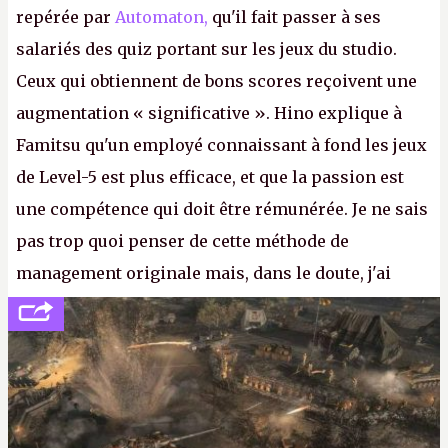
repérée par
Automaton,
qu'il fait passer à ses
salariés des quiz portant sur les jeux du studio.
Ceux qui obtiennent de bons scores reçoivent une
augmentation « significative ». Hino explique à
Famitsu qu'un employé connaissant à fond les jeux
de Level-5 est plus efficace, et que la passion est
une compétence qui doit être rémunérée. Je ne sais
pas trop quoi penser de cette méthode de
management originale mais, dans le doute, j'ai
décidé d'apprendre par cœur les 300 derniers
numéros de
Canard PC
avant de demander une
augmentation à Ivan Le Fou.
A.