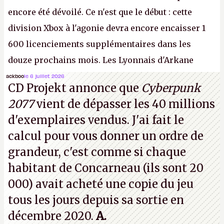
encore été dévoilé. Ce n'est que le début : cette
division Xbox à l'agonie devra encore encaisser 1
600 licenciements supplémentaires dans les
douze prochains mois. Les Lyonnais d'Arkane
(Dishonored,
Deathloop
) pourraient faire partie des
ackboo
le 6 juillet 2026
CD Projekt annonce que
Cyberpunk
prochaines victimes, puisque Microsoft a confirmé
2077
vient de dépasser les 40 millions
vouloir se séparer du studio.
A.
d'exemplaires vendus. J'ai fait le
calcul pour vous donner un ordre de
grandeur, c'est comme si chaque
habitant de Concarneau (ils sont 20
000) avait acheté une copie du jeu
tous les jours depuis sa sortie en
décembre 2020.
A.