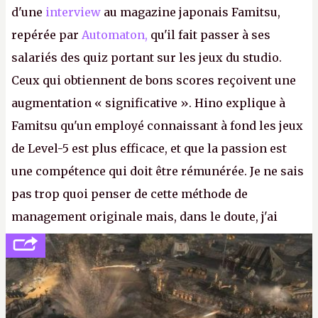
d'une
interview
au magazine japonais Famitsu,
repérée par
Automaton,
qu'il fait passer à ses
salariés des quiz portant sur les jeux du studio.
Ceux qui obtiennent de bons scores reçoivent une
augmentation « significative ». Hino explique à
Famitsu qu'un employé connaissant à fond les jeux
de Level-5 est plus efficace, et que la passion est
une compétence qui doit être rémunérée. Je ne sais
pas trop quoi penser de cette méthode de
management originale mais, dans le doute, j'ai
décidé d'apprendre par cœur les 300 derniers
numéros de
Canard PC
avant de demander une
augmentation à Ivan Le Fou.
A.