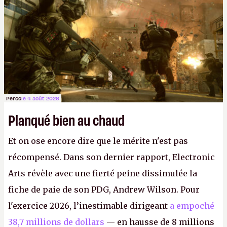
FC
et
Battlefield
, puis virer le reste.
P.
Perco
le 4 août 2026
Planqué bien au chaud
Et on ose encore dire que le mérite n'est pas
récompensé. Dans son dernier rapport, Electronic
Arts révèle avec une fierté peine dissimulée la
fiche de paie de son PDG, Andrew Wilson. Pour
l'exercice 2026, l’inestimable dirigeant
a empoché
38,7 millions de dollars
— en hausse de 8 millions