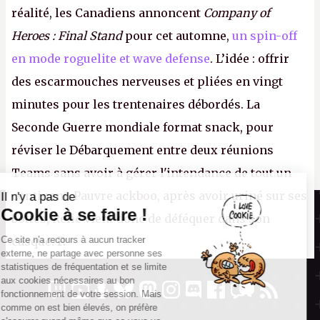
réalité, les Canadiens annoncent
Company of
Heroes : Final Stand
pour cet automne,
un spin-off
en mode roguelite et wave defense
. L’idée : offrir
des escarmouches nerveuses et pliées en vingt
minutes pour les trentenaires débordés. La
Seconde Guerre mondiale format snack, pour
réviser le Débarquement entre deux réunions
Teams sans avoir à gérer l'intendance de tout un
continent. Pauvre ackboo, après avoir uriné sur ses
Il n'y a pas de
Canard PC
Cookie à se faire !
bottes, Relic vient donc de déféquer dans son
Kiosque numérique
Ce site n'a recours à aucun tracker
casque.
P.
Boutique
externe, ne partage avec personne ses
statistiques de fréquentation et se limite
aux cookies nécessaires au bon
fonctionnement de votre session. Mais
comme on est bien élevés, on préfère