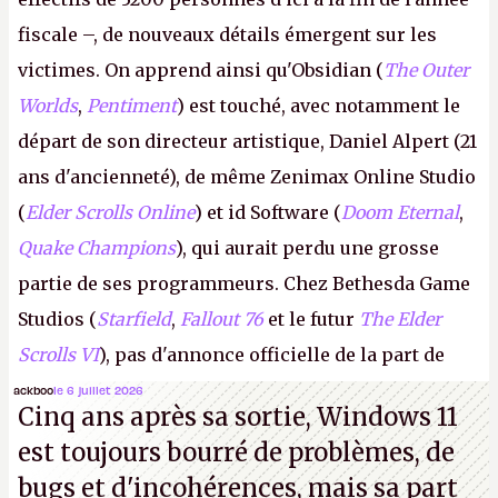
fiscale –, de nouveaux détails émergent sur les
victimes. On apprend ainsi qu'Obsidian (
The Outer
Worlds
,
Pentiment
) est touché, avec notamment le
départ de son directeur artistique, Daniel Alpert (21
ans d'ancienneté), de même Zenimax Online Studio
(
Elder Scrolls Online
) et id Software (
Doom Eternal
,
Quake Champions
), qui aurait perdu une grosse
partie de ses programmeurs. Chez Bethesda Game
Studios (
Starfield
,
Fallout 76
et le futur
The Elder
Scrolls VI
), pas d'annonce officielle de la part de
Microsoft, mais le syndicat des employés confirme
ackboo
le 6 juillet 2026
Cinq ans après sa sortie, Windows 11
de nombreux licenciements.
A.
est toujours bourré de problèmes, de
bugs et d'incohérences, mais sa part