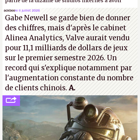
partie de la dizaine de studios internes à avoir
travaillé sur cet
Assassin's Creed
sous la direction
ackboo
le 11 juillet 2026
Gabe Newell se garde bien de donner
d'Ubisoft Singapour.
A.
des chiffres, mais d'après le cabinet
Alinea Analytics, Valve aurait vendu
pour 11,1 milliards de dollars de jeux
sur le premier semestre 2026. Un
record qui s'explique notamment par
l'augmentation constante du nombre
de clients chinois.
A.