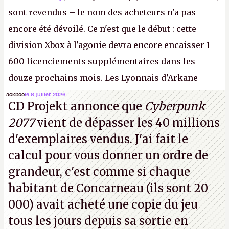
sont revendus – le nom des acheteurs n'a pas
encore été dévoilé. Ce n'est que le début : cette
division Xbox à l'agonie devra encore encaisser 1
600 licenciements supplémentaires dans les
douze prochains mois. Les Lyonnais d'Arkane
(Dishonored,
Deathloop
) pourraient faire partie des
ackboo
le 6 juillet 2026
CD Projekt annonce que
Cyberpunk
prochaines victimes, puisque Microsoft a confirmé
2077
vient de dépasser les 40 millions
vouloir se séparer du studio.
A.
d'exemplaires vendus. J'ai fait le
calcul pour vous donner un ordre de
grandeur, c'est comme si chaque
habitant de Concarneau (ils sont 20
000) avait acheté une copie du jeu
tous les jours depuis sa sortie en