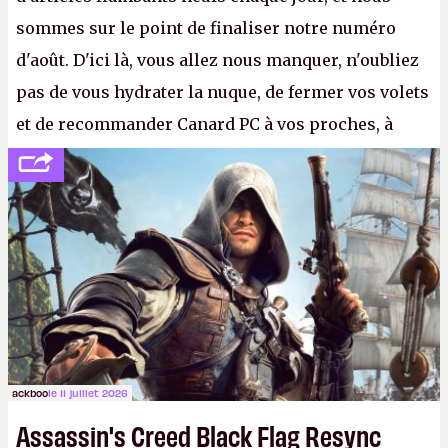
sommes sur le point de finaliser notre numéro
d'août. D'ici là, vous allez nous manquer, n'oubliez
pas de vous hydrater la nuque, de fermer vos volets
et de recommander Canard PC à vos proches, à
votre famille et aux inconnus que vous croisez
dans la rue. Bon été à tous ! –
ER.
ackboo
le 11 juillet 2026
Assassin's Creed Black Flag Resync