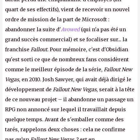
quart de ses effectifs), vient de recevoir un nouvel
ordre de mission de la part de Microsoft :
abandonner la suite d'
Avowed
(qui n'a pas été un
grand succès commercial) et se focaliser sur... la
franchise
Fallout.
Pour mémoire, c'est d'Obsidian
qu'est sorti ce que de nombreux fans considèrent
comme le meilleur épisode de la série,
Fallout New
Vegas
, en 2010. Josh Sawyer, qui avait déjà dirigé le
développement de
Fallout New Vegas
, serait à la tête
de ce nouveau projet – il abandonne un passage un
RPG non annoncé sur lequel il travaillait depuis
quelque temps. Avant de s'emballer comme des
tarés, rappelons deux choses : cela ne confirme
pas qu'un
Fallout New Vegas 2
est en