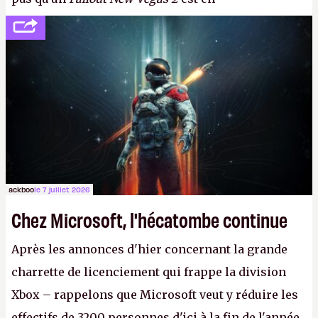
développement (pour ce que l'on sait, ils bossent
peut-être sur
Fallout Football
ou
Fallout vs. Les
Lapins Crétins)
et l'Obsidian d'aujourd'hui n'est plus
le même studio qu'il y a 15 ans. Mais bon, OK, on
peut commencer à fantasmer.
A.
ackboo
le 7 juillet 2026
Chez Microsoft, l'hécatombe continue
Après les annonces d'hier concernant la grande
charrette de licenciement qui frappe la division
Xbox – rappelons que Microsoft veut y réduire les
effectifs de 3200 personnes d'ici à la fin de l'année