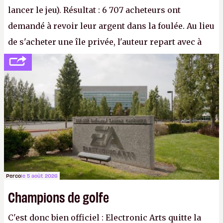
lancer le jeu). Résultat : 6 707 acheteurs ont
demandé à revoir leur argent dans la foulée. Au lieu
de s'acheter une île privée, l'auteur repart avec à
peine 2 000 dollars en poche. C'est toujours plus
cher payé que le temps passé à dev, mais ça
apprendra aux petits malins qu'on ne braque pas
Gabe Newell aussi facilement.
P.
Perco
le 5 août 2026
Champions de golfe
C'est donc bien officiel : Electronic Arts quitte la