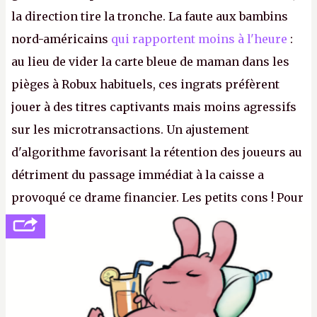
la direction tire la tronche. La faute aux bambins
nord-américains
qui rapportent moins à l'heure
:
au lieu de vider la carte bleue de maman dans les
pièges à Robux habituels, ces ingrats préfèrent
jouer à des titres captivants mais moins agressifs
sur les microtransactions. Un ajustement
d'algorithme favorisant la rétention des joueurs au
détriment du passage immédiat à la caisse a
provoqué ce drame financier. Les petits cons ! Pour
se consoler, le PDG David Baszucki peut compter
sur le déblocage du jeu en Russie et l'explosion des
joueurs majeurs (+32 %). L'avenir appartient donc
aux adultes, qui ne sont jamais que des enfants
avec du pouvoir d'achat.
P.