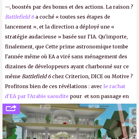
—, boostés par des bonus et des actions. La raison ?
Battlefield 6
a coché « toutes ses étapes de
lancement », et la direction a déployé une «
stratégie audacieuse » basée sur l'IA. Qu'importe,
finalement, que Cette prime astronomique tombe
l'année même où EA a viré sans ménagement des
dizaines de développeurs ayant charbonné sur ce
même
Battlefield 6
chez Criterion, DICE ou Motive ?
Profitons bien de ces révélations : avec
le rachat
d'EA par l'Arabie saoudite
pour et son passage en
société privée, l'éditeur n'aura bientôt plus
l'obligation de publier ses bilans. Encore une
victoire pour la transparence.
P.