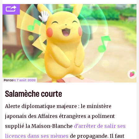
politesse et le respect envers leurs joueurs et les
anciens. Il leur faudrait une bonne guerre des
consoles à ces petits cons !
P.
Perco
le 7 août 2026
Salamèche courte
Alerte diplomatique majeure : le ministère
japonais des Affaires étrangères a poliment
supplié la Maison-Blanche
d’arrêter de salir ses
licences dans ses mèmes
de propagande. Il faut