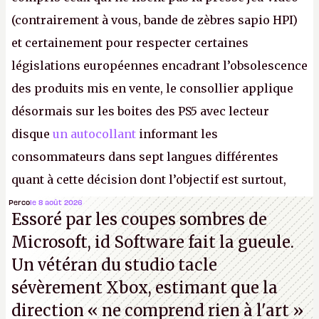
(contrairement à vous, bande de zèbres sapio HPI)
et certainement pour respecter certaines
législations européennes encadrant l’obsolescence
des produits mis en vente, le consollier applique
désormais sur les boites des PS5 avec lecteur
disque
un autocollant
informant les
consommateurs dans sept langues différentes
quant à cette décision dont l’objectif est surtout,
disons le, de faire grossir la marge de Sony et de
Perco
le 8 août 2026
Essoré par les coupes sombres de
réduire le contrôle des joueurs sur les produits
Microsoft, id Software fait la gueule.
culturels qu’ils achètent.
K.
Un vétéran du studio
tacle
sévèrement Xbox
, estimant que la
direction
« ne comprend rien à l'art »