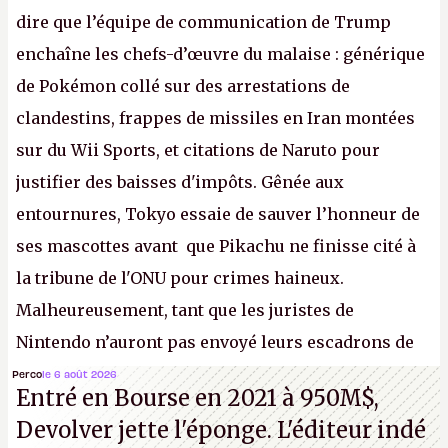
dire que l’équipe de communication de Trump
enchaîne les chefs-d’œuvre du malaise : générique
de Pokémon collé sur des arrestations de
clandestins, frappes de missiles en Iran montées
sur du Wii Sports, et citations de Naruto pour
justifier des baisses d'impôts. Gênée aux
entournures, Tokyo essaie de sauver l’honneur de
ses mascottes avant que Pikachu ne finisse cité à
la tribune de l'ONU pour crimes haineux.
Malheureusement, tant que les juristes de
Nintendo n’auront pas envoyé leurs escadrons de
la mort judiciaires pour distribuer du copyright
Perco
le 6 août 2026
Entré en Bourse en 2021 à 950M$,
strike à tour de bras, l'Oncle Sam continuera
Devolver jette l'éponge. L'éditeur indé
d'étaler sa confiture intellectuelle sur vos