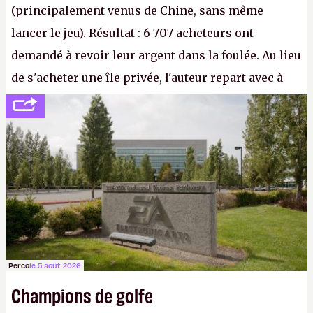
(principalement venus de Chine, sans même
lancer le jeu). Résultat : 6 707 acheteurs ont
demandé à revoir leur argent dans la foulée. Au lieu
de s'acheter une île privée, l'auteur repart avec à
peine 2 000 dollars en poche. C'est toujours plus
cher payé que le temps passé à dev, mais ça
apprendra aux petits malins qu'on ne braque pas
Gabe Newell aussi facilement.
P.
Perco
le 5 août 2026
Champions de golfe