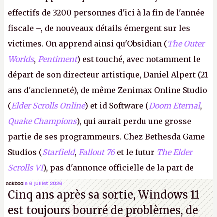
effectifs de 3200 personnes d'ici à la fin de l'année
fiscale –, de nouveaux détails émergent sur les
victimes. On apprend ainsi qu'Obsidian (
The Outer
Worlds
,
Pentiment
) est touché, avec notamment le
départ de son directeur artistique, Daniel Alpert (21
ans d'ancienneté), de même Zenimax Online Studio
(
Elder Scrolls Online
) et id Software (
Doom Eternal
,
Quake Champions
), qui aurait perdu une grosse
partie de ses programmeurs. Chez Bethesda Game
Studios (
Starfield
,
Fallout 76
et le futur
The Elder
Scrolls VI
), pas d'annonce officielle de la part de
Microsoft, mais le syndicat des employés confirme
ackboo
le 6 juillet 2026
Cinq ans après sa sortie, Windows 11
de nombreux licenciements.
A.
est toujours bourré de problèmes, de