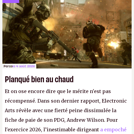
studios et licenciements massifs. En gros, essorer
FC
et
Battlefield
, puis virer le reste.
P.
Perco
le 4 août 2026
Planqué bien au chaud
Et on ose encore dire que le mérite n'est pas
récompensé. Dans son dernier rapport, Electronic
Arts révèle avec une fierté peine dissimulée la
fiche de paie de son PDG, Andrew Wilson. Pour
l'exercice 2026, l’inestimable dirigeant
a empoché