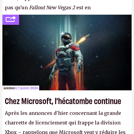
pas qu'un
Fallout New Vegas 2
est en
développement (pour ce que l'on sait, ils bossent
peut-être sur
Fallout Football
ou
Fallout vs. Les
Lapins Crétins)
et l'Obsidian d'aujourd'hui n'est plus
le même studio qu'il y a 15 ans. Mais bon, OK, on
peut commencer à fantasmer.
A.
ackboo
le 7 juillet 2026
Chez Microsoft, l'hécatombe continue
Après les annonces d'hier concernant la grande
charrette de licenciement qui frappe la division
Xbox – rappelons que Microsoft veut y réduire les