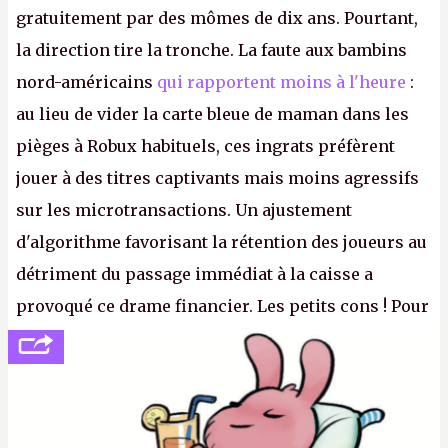
gratuitement par des mômes de dix ans. Pourtant,
la direction tire la tronche. La faute aux bambins
nord-américains
qui rapportent moins à l'heure
:
au lieu de vider la carte bleue de maman dans les
pièges à Robux habituels, ces ingrats préfèrent
jouer à des titres captivants mais moins agressifs
sur les microtransactions. Un ajustement
d'algorithme favorisant la rétention des joueurs au
détriment du passage immédiat à la caisse a
provoqué ce drame financier. Les petits cons ! Pour
se consoler, le PDG David Baszucki peut compter
sur le déblocage du jeu en Russie et l'explosion des
joueurs majeurs (+32 %). L'avenir appartient donc
aux adultes, qui ne sont jamais que des enfants