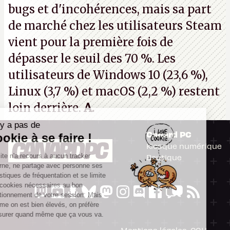
bugs et d'incohérences, mais sa part
de marché chez les utilisateurs Steam
vient pour la première fois de
dépasser le seuil des 70 %. Les
utilisateurs de Windows 10 (23,6 %),
Linux (3,7 %) et macOS (2,2 %) restent
loin derrière.
A.
Il n'y a pas de
Canard PC
Cookie à se faire !
Kiosque numérique
Ce site n'a recours à aucun tracker
Boutique
externe, ne partage avec personne ses
statistiques de fréquentation et se limite
aux cookies nécessaires au bon
fonctionnement de votre session. Mais
comme on est bien élevés, on préfère
s'assurer quand même que ça vous va.