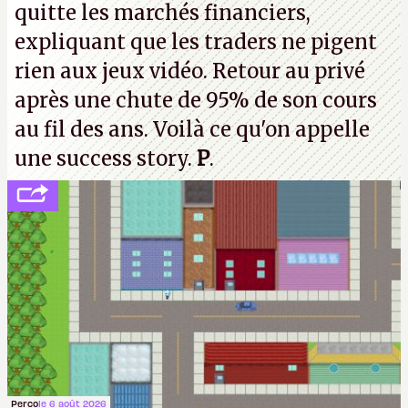
quitte les marchés financiers,
souvenirs d'enfance.
P.
expliquant que les traders ne pigent
rien aux jeux vidéo. Retour au privé
après une chute de 95% de son cours
au fil des ans. Voilà ce qu'on appelle
une success story.
P
.
Perco
le 6 août 2026