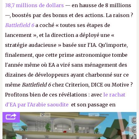
38,7 millions de dollars
— en hausse de 8 millions
—, boostés par des bonus et des actions. La raison ?
Battlefield 6
a coché « toutes ses étapes de
lancement », et la direction a déployé une «
stratégie audacieuse » basée sur l'IA. Qu'importe,
finalement, que cette prime astronomique tombe
l'année même où EA a viré sans ménagement des
dizaines de développeurs ayant charbonné sur ce
même
Battlefield 6
chez Criterion, DICE ou Motive ?
Profitons bien de ces révélations : avec
le rachat
d'EA par l'Arabie saoudite
et son passage en
société privée, l'éditeur n'aura bientôt plus
l'obligation de publier ses bilans. Encore une
victoire pour la transparence.
P.