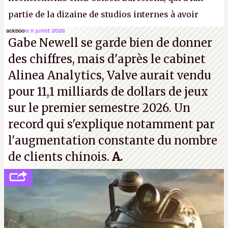
partie de la dizaine de studios internes à avoir
travaillé sur cet
Assassin's Creed
sous la direction
ackboo
le 11 juillet 2026
Gabe Newell se garde bien de donner
d'Ubisoft Singapour.
A.
des chiffres, mais d'après le cabinet
Alinea Analytics, Valve aurait vendu
pour 11,1 milliards de dollars de jeux
sur le premier semestre 2026. Un
record qui s'explique notamment par
l'augmentation constante du nombre
de clients chinois.
A.