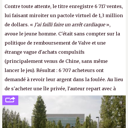
Contre toute attente, le titre enregistre 6 717 ventes,
lui faisant miroiter un pactole virtuel de 1,3 million
de dollars. «
J'ai failli faire un arrêt cardiaque
»,
avoue le jeune homme. C'était sans compter sur la
politique de remboursement de Valve et une
étrange vague d'achats compulsifs
(principalement venus de Chine, sans même
lancer le jeu). Résultat : 6 707 acheteurs ont
demandé à revoir leur argent dans la foulée. Au lieu
de s'acheter une île privée, l'auteur repart avec à
peine 2 000 dollars en poche. C'est toujours plus
cher payé que le temps passé à dev, mais ça
apprendra aux petits malins qu'on ne braque pas
Gabe Newell aussi facilement.
P.