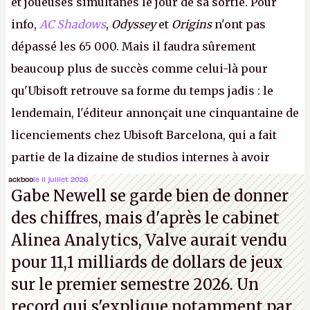
et joueuses simultanés le jour de sa sortie. Pour
info,
AC Shadows
,
Odyssey
et
Origins
n'ont pas
dépassé les 65 000. Mais il faudra sûrement
beaucoup plus de succès comme celui-là pour
qu'Ubisoft retrouve sa forme du temps jadis : le
lendemain, l'éditeur annonçait une cinquantaine de
licenciements chez Ubisoft Barcelona, qui a fait
partie de la dizaine de studios internes à avoir
travaillé sur cet
Assassin's Creed
sous la direction
ackboo
le 11 juillet 2026
Gabe Newell se garde bien de donner
d'Ubisoft Singapour.
A.
des chiffres, mais d'après le cabinet
Alinea Analytics, Valve aurait vendu
pour 11,1 milliards de dollars de jeux
sur le premier semestre 2026. Un
record qui s'explique notamment par