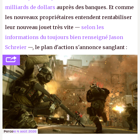
milliards de dollars
auprès des banques. Et comme
les nouveaux propriétaires entendent rentabiliser
leur nouveau jouet très vite —
selon les
informations du toujours bien renseigné Jason
Schreier
—, le plan d'action s'annonce sanglant :
réductions de coûts drastiques, fermetures de
studios et licenciements massifs. En gros, essorer
FC
et
Battlefield
, puis virer le reste.
P.
Perco
le 4 août 2026