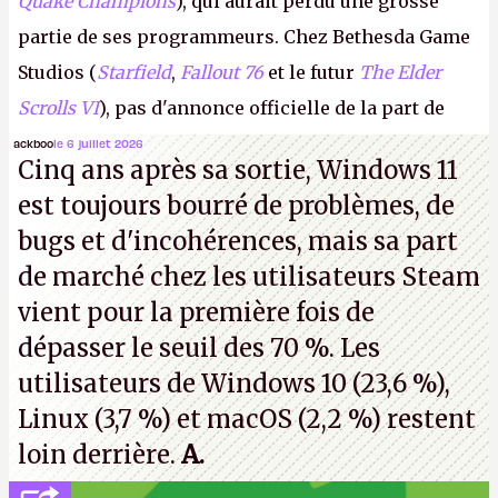
Quake Champions
), qui aurait perdu une grosse
partie de ses programmeurs. Chez Bethesda Game
Studios (
Starfield
,
Fallout 76
et le futur
The Elder
Scrolls VI
), pas d'annonce officielle de la part de
Microsoft, mais le syndicat des employés confirme
ackboo
le 6 juillet 2026
Cinq ans après sa sortie, Windows 11
de nombreux licenciements.
A.
est toujours bourré de problèmes, de
bugs et d'incohérences, mais sa part
de marché chez les utilisateurs Steam
vient pour la première fois de
dépasser le seuil des 70 %. Les
utilisateurs de Windows 10 (23,6 %),
Linux (3,7 %) et macOS (2,2 %) restent
loin derrière.
A.