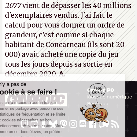
2077
vient de dépasser les 40 millions
vouloir se séparer du studio.
A.
d'exemplaires vendus. J'ai fait le
calcul pour vous donner un ordre de
grandeur, c'est comme si chaque
habitant de Concarneau (ils sont 20
000) avait acheté une copie du jeu
tous les jours depuis sa sortie en
décembre 2020.
A.
Il n'y a pas de
Canard PC
Cookie à se faire !
Kiosque numérique
Ce site n'a recours à aucun tracker
Boutique
externe, ne partage avec personne ses
statistiques de fréquentation et se limite
aux cookies nécessaires au bon
fonctionnement de votre session. Mais
comme on est bien élevés, on préfère