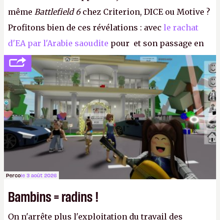
même
Battlefield 6
chez Criterion, DICE ou Motive ?
Profitons bien de ces révélations : avec
le rachat
d'EA par l'Arabie saoudite
pour et son passage en
société privée, l'éditeur n'aura bientôt plus
l'obligation de publier ses bilans. Encore une
victoire pour la transparence.
P.
Perco
le 3 août 2026
Bambins = radins !
On n'arrête plus l'exploitation du travail des