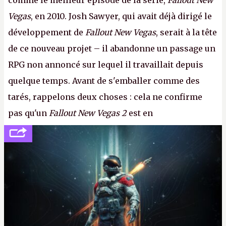
comme le meilleur épisode de la série,
Fallout New
Vegas
, en 2010. Josh Sawyer, qui avait déjà dirigé le
développement de
Fallout New Vegas
, serait à la tête
de ce nouveau projet – il abandonne un passage un
RPG non annoncé sur lequel il travaillait depuis
quelque temps. Avant de s'emballer comme des
tarés, rappelons deux choses : cela ne confirme
pas qu'un
Fallout New Vegas 2
est en
développement (pour ce que l'on sait, ils bossent
peut-être sur
Fallout Football
ou
Fallout vs. Les
Lapins Crétins)
et l'Obsidian d'aujourd'hui n'est plus
le même studio qu'il y a 15 ans. Mais bon, OK, on
peut commencer à fantasmer.
A.