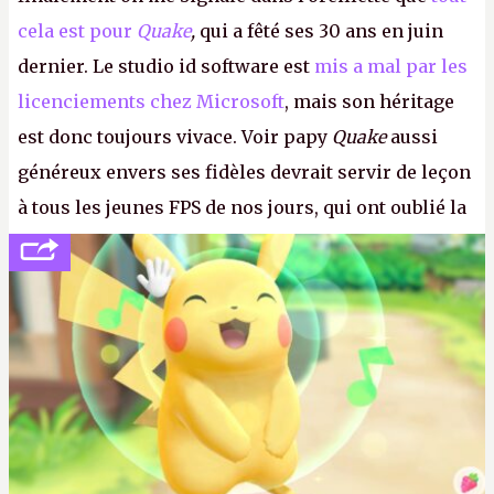
cela est pour
Quake
,
qui a fêté ses 30 ans en juin
dernier. Le studio id software est
mis a mal par les
licenciements chez Microsoft
, mais son héritage
est donc toujours vivace. Voir papy
Quake
aussi
généreux envers ses fidèles devrait servir de leçon
à tous les jeunes FPS de nos jours, qui ont oublié la
politesse et le respect envers leurs joueurs et les
anciens. Il leur faudrait une bonne guerre des
consoles à ces petits cons !
P.