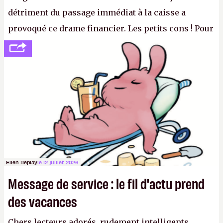
détriment du passage immédiat à la caisse a
provoqué ce drame financier. Les petits cons ! Pour
se consoler, le PDG David Baszucki peut compter
sur le déblocage du jeu en Russie et l'explosion des
joueurs majeurs (+32 %). L'avenir appartient donc
aux adultes, qui ne sont jamais que des enfants
avec du pouvoir d'achat.
P.
Ellen Replay
le 12 juillet 2026
Message de service : le fil d'actu prend
des vacances
Chers lecteurs adorés, rudement intelligents,