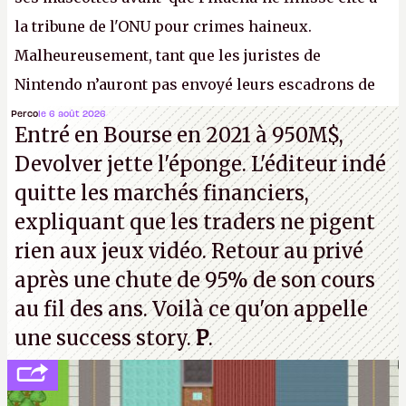
la tribune de l'ONU pour crimes haineux.
Malheureusement, tant que les juristes de
Nintendo n’auront pas envoyé leurs escadrons de
la mort judiciaires pour distribuer du copyright
Perco
le 6 août 2026
Entré en Bourse en 2021 à 950M$,
strike à tour de bras, l'Oncle Sam continuera
Devolver jette l'éponge. L'éditeur indé
d'étaler sa confiture intellectuelle sur vos
quitte les marchés financiers,
souvenirs d'enfance.
P.
expliquant que les traders ne pigent
rien aux jeux vidéo. Retour au privé
après une chute de 95% de son cours
au fil des ans. Voilà ce qu'on appelle
une success story.
P
.