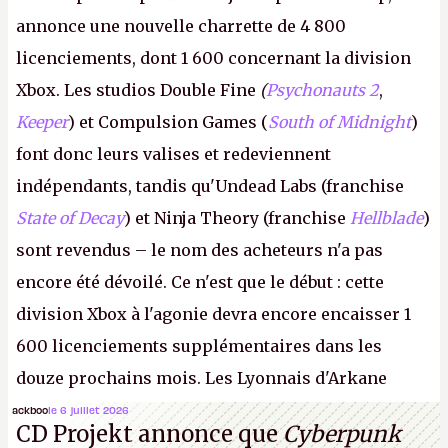
annonce une nouvelle charrette de 4 800
licenciements, dont 1 600 concernant la division
Xbox. Les studios Double Fine
(
Psychonauts 2
,
Keeper
) et Compulsion Games (
South of Midnight
)
font donc leurs valises et redeviennent
indépendants, tandis qu'Undead Labs (franchise
State of Decay
) et Ninja Theory (franchise
Hellblade
)
sont revendus – le nom des acheteurs n'a pas
encore été dévoilé. Ce n'est que le début : cette
division Xbox à l'agonie devra encore encaisser 1
600 licenciements supplémentaires dans les
douze prochains mois. Les Lyonnais d'Arkane
(Dishonored,
Deathloop
) pourraient faire partie des
ackboo
le 6 juillet 2026
CD Projekt annonce que
Cyberpunk
prochaines victimes, puisque Microsoft a confirmé