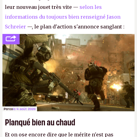
leur nouveau jouet très vite —
selon les
informations du toujours bien renseigné Jason
Schreier
—, le plan d'action s'annonce sanglant :
réductions de coûts drastiques, fermetures de
studios et licenciements massifs. En gros, essorer
FC
et
Battlefield
, puis virer le reste.
P.
Perco
le 4 août 2026
Planqué bien au chaud
Et on ose encore dire que le mérite n'est pas