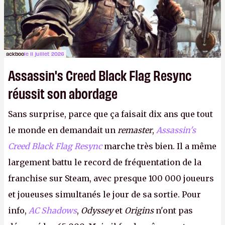
ackboo
le 11 juillet 2026
Assassin's Creed Black Flag Resync
réussit son abordage
Sans surprise, parce que ça faisait dix ans que tout
le monde en demandait un
remaster
,
Assassin's
Creed Black Flag Resync
marche très bien. Il a même
largement battu le record de fréquentation de la
franchise sur Steam, avec presque 100 000 joueurs
et joueuses simultanés le jour de sa sortie. Pour
info,
AC Shadows
,
Odyssey
et
Origins
n'ont pas