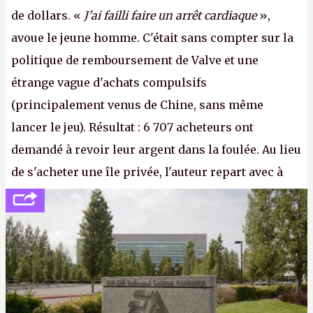
de dollars. «
J'ai failli faire un arrêt cardiaque
»,
avoue le jeune homme. C'était sans compter sur la
politique de remboursement de Valve et une
étrange vague d'achats compulsifs
(principalement venus de Chine, sans même
lancer le jeu). Résultat : 6 707 acheteurs ont
demandé à revoir leur argent dans la foulée. Au lieu
de s'acheter une île privée, l'auteur repart avec à
peine 2 000 dollars en poche. C'est toujours plus
cher payé que le temps passé à dev, mais ça
apprendra aux petits malins qu'on ne braque pas
Gabe Newell aussi facilement.
P.