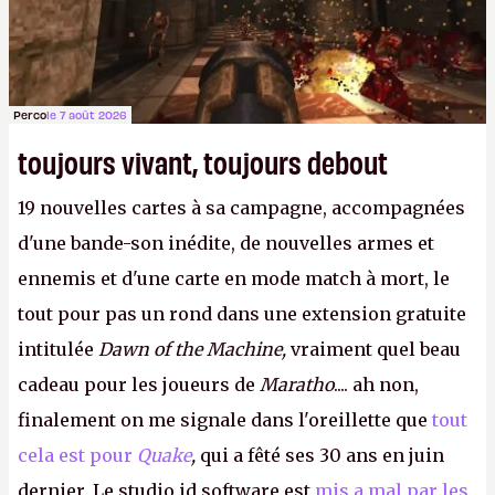
Perco
le 7 août 2026
toujours vivant, toujours debout
19 nouvelles cartes à sa campagne, accompagnées
d'une bande-son inédite, de nouvelles armes et
ennemis et d'une carte en mode match à mort, le
tout pour pas un rond dans une extension gratuite
intitulée
Dawn of the Machine,
vraiment quel beau
cadeau pour les joueurs de
Maratho
.... ah non,
finalement on me signale dans l'oreillette que
tout
cela est pour
Quake
,
qui a fêté ses 30 ans en juin
dernier. Le studio id software est
mis a mal par les