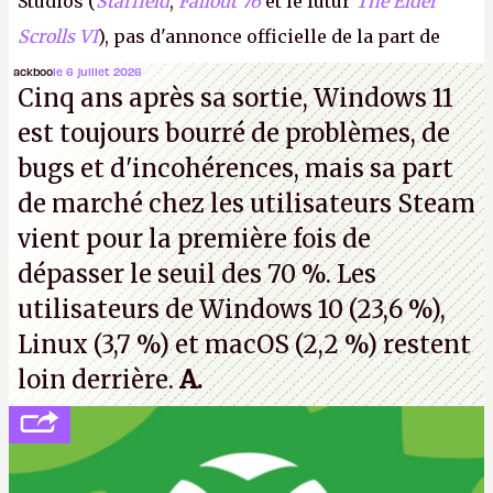
Studios (
Starfield
,
Fallout 76
et le futur
The Elder
Scrolls VI
), pas d'annonce officielle de la part de
Microsoft, mais le syndicat des employés confirme
ackboo
le 6 juillet 2026
Cinq ans après sa sortie, Windows 11
de nombreux licenciements.
A.
est toujours bourré de problèmes, de
bugs et d'incohérences, mais sa part
de marché chez les utilisateurs Steam
vient pour la première fois de
dépasser le seuil des 70 %. Les
utilisateurs de Windows 10 (23,6 %),
Linux (3,7 %) et macOS (2,2 %) restent
loin derrière.
A.