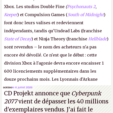
Xbox. Les studios Double Fine
(
Psychonauts 2
,
Keeper
) et Compulsion Games (
South of Midnight
)
font donc leurs valises et redeviennent
indépendants, tandis qu'Undead Labs (franchise
State of Decay
) et Ninja Theory (franchise
Hellblade
)
sont revendus – le nom des acheteurs n'a pas
encore été dévoilé. Ce n'est que le début : cette
division Xbox à l'agonie devra encore encaisser 1
600 licenciements supplémentaires dans les
douze prochains mois. Les Lyonnais d'Arkane
(Dishonored,
Deathloop
) pourraient faire partie des
ackboo
le 6 juillet 2026
CD Projekt annonce que
Cyberpunk
prochaines victimes, puisque Microsoft a confirmé
2077
vient de dépasser les 40 millions
vouloir se séparer du studio.
A.
d'exemplaires vendus. J'ai fait le