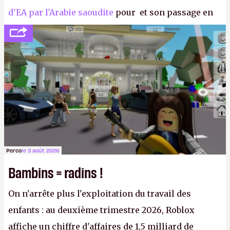
d'EA par l'Arabie saoudite
pour et son passage en
société privée, l'éditeur n'aura bientôt plus
l'obligation de publier ses bilans. Encore une
victoire pour la transparence.
P.
Perco
le 3 août 2026
Bambins = radins !
On n'arrête plus l'exploitation du travail des
enfants : au deuxième trimestre 2026, Roblox
affiche un chiffre d'affaires de 1,5 milliard de