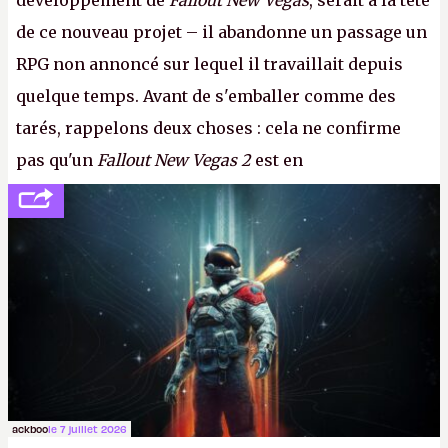
développement de
Fallout New Vegas
, serait à la tête
de ce nouveau projet – il abandonne un passage un
RPG non annoncé sur lequel il travaillait depuis
quelque temps. Avant de s'emballer comme des
tarés, rappelons deux choses : cela ne confirme
pas qu'un
Fallout New Vegas 2
est en
développement (pour ce que l'on sait, ils bossent
peut-être sur
Fallout Football
ou
Fallout vs. Les
Lapins Crétins)
et l'Obsidian d'aujourd'hui n'est plus
le même studio qu'il y a 15 ans. Mais bon, OK, on
peut commencer à fantasmer.
A.
ackboo
le 7 juillet 2026