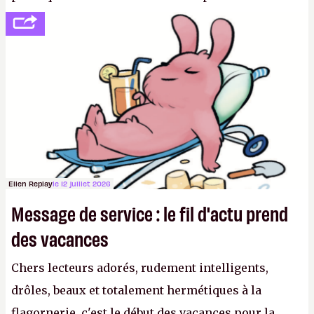
se consoler, le PDG David Baszucki peut compter
sur le déblocage du jeu en Russie et l'explosion des
joueurs majeurs (+32 %). L'avenir appartient donc
aux adultes, qui ne sont jamais que des enfants
avec du pouvoir d'achat.
P.
Ellen Replay
le 12 juillet 2026
Message de service : le fil d'actu prend
des vacances
Chers lecteurs adorés, rudement intelligents,
drôles, beaux et totalement hermétiques à la
flagornerie, c'est le début des vacances pour la