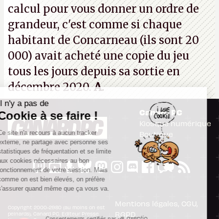
calcul pour vous donner un ordre de
grandeur, c'est comme si chaque
habitant de Concarneau (ils sont 20
000) avait acheté une copie du jeu
tous les jours depuis sa sortie en
décembre 2020.
A.
Il n'y a pas de
Canard PC
Cookie à se faire !
Kiosque numérique
Ce site n'a recours à aucun tracker
Boutique
externe, ne partage avec personne ses
statistiques de fréquentation et se limite
aux cookies nécessaires au bon
fonctionnement de votre session. Mais
comme on est bien élevés, on préfère
s'assurer quand même que ça vous va.
Mentions légales, CGU,
Copyright 2000-2980 (au moins on est
RGPD
peinards), Canard PC. Editeur Presse
Consentements certifiés par