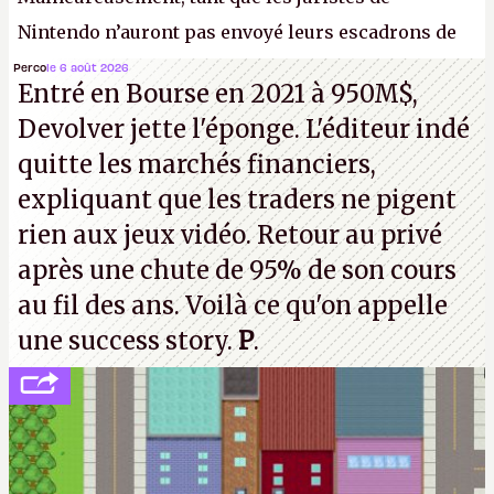
Nintendo n’auront pas envoyé leurs escadrons de
la mort judiciaires pour distribuer du copyright
Perco
le 6 août 2026
Entré en Bourse en 2021 à 950M$,
strike à tour de bras, l'Oncle Sam continuera
Devolver jette l'éponge. L'éditeur indé
d'étaler sa confiture intellectuelle sur vos
quitte les marchés financiers,
souvenirs d'enfance.
P.
expliquant que les traders ne pigent
rien aux jeux vidéo. Retour au privé
après une chute de 95% de son cours
au fil des ans. Voilà ce qu'on appelle
une success story.
P
.