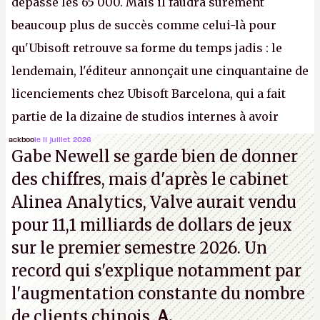
dépassé les 65 000. Mais il faudra sûrement
beaucoup plus de succès comme celui-là pour
qu'Ubisoft retrouve sa forme du temps jadis : le
lendemain, l'éditeur annonçait une cinquantaine de
licenciements chez Ubisoft Barcelona, qui a fait
partie de la dizaine de studios internes à avoir
travaillé sur cet
Assassin's Creed
sous la direction
ackboo
le 11 juillet 2026
Gabe Newell se garde bien de donner
d'Ubisoft Singapour.
A.
des chiffres, mais d'après le cabinet
Alinea Analytics, Valve aurait vendu
pour 11,1 milliards de dollars de jeux
sur le premier semestre 2026. Un
record qui s'explique notamment par
l'augmentation constante du nombre
de clients chinois.
A.