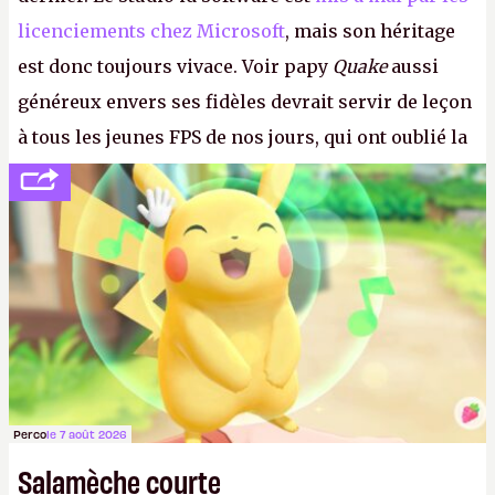
licenciements chez Microsoft
, mais son héritage
est donc toujours vivace. Voir papy
Quake
aussi
généreux envers ses fidèles devrait servir de leçon
à tous les jeunes FPS de nos jours, qui ont oublié la
politesse et le respect envers leurs joueurs et les
anciens. Il leur faudrait une bonne guerre des
consoles à ces petits cons !
P.
Perco
le 7 août 2026
Salamèche courte