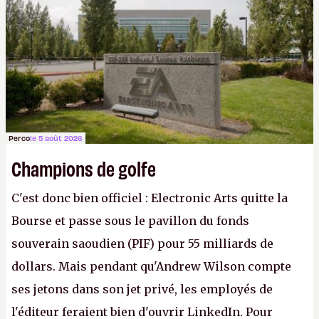
apprendra aux petits malins qu'on ne braque pas
Gabe Newell aussi facilement.
P.
Perco
le 5 août 2026
Champions de golfe
C'est donc bien officiel : Electronic Arts quitte la
Bourse et passe sous le pavillon du fonds
souverain saoudien (PIF) pour 55 milliards de
dollars. Mais pendant qu'Andrew Wilson compte
ses jetons dans son jet privé, les employés de
l'éditeur feraient bien d'ouvrir LinkedIn. Pour