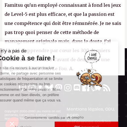
Famitsu qu'un employé connaissant à fond les jeux
de Level-5 est plus efficace, et que la passion est
une compétence qui doit être rémunérée. Je ne sais
pas trop quoi penser de cette méthode de
management originale mais, dans le doute, j'ai
décidé d'apprendre par cœur les 300 derniers
Il n'y a pas de
Canard PC
Cookie à se faire !
numéros de
Canard PC
avant de demander une
Kiosque numérique
Ce site n'a recours à aucun tracker
augmentation à Ivan Le Fou.
A.
Boutique
externe, ne partage avec personne ses
statistiques de fréquentation et se limite
aux cookies nécessaires au bon
fonctionnement de votre session. Mais
comme on est bien élevés, on préfère
s'assurer quand même que ça vous va.
Mentions légales, CGU,
Copyright 2000-2980 (au moins on est
RGPD
peinards), Canard PC. Editeur Presse
Consentements certifiés par
Non-Stop. Tous droits réservés.
Préférences cookies