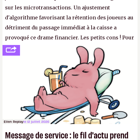
sur les microtransactions. Un ajustement
d'algorithme favorisant la rétention des joueurs au
détriment du passage immédiat à la caisse a
provoqué ce drame financier. Les petits cons ! Pour
se consoler, le PDG David Baszucki peut compter
sur le déblocage du jeu en Russie et l'explosion des
joueurs majeurs (+32 %). L'avenir appartient donc
aux adultes, qui ne sont jamais que des enfants
avec du pouvoir d'achat.
P.
Ellen Replay
le 12 juillet 2026
Message de service : le fil d'actu prend