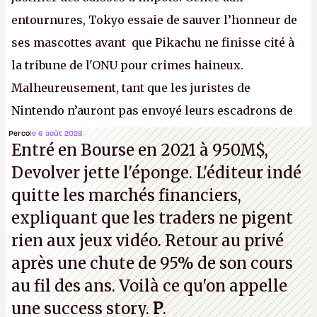
entournures, Tokyo essaie de sauver l’honneur de
ses mascottes avant que Pikachu ne finisse cité à
la tribune de l'ONU pour crimes haineux.
Malheureusement, tant que les juristes de
Nintendo n’auront pas envoyé leurs escadrons de
la mort judiciaires pour distribuer du copyright
Perco
le 6 août 2026
Entré en Bourse en 2021 à 950M$,
strike à tour de bras, l'Oncle Sam continuera
Devolver jette l'éponge. L'éditeur indé
d'étaler sa confiture intellectuelle sur vos
quitte les marchés financiers,
souvenirs d'enfance.
P.
expliquant que les traders ne pigent
rien aux jeux vidéo. Retour au privé
après une chute de 95% de son cours
au fil des ans. Voilà ce qu'on appelle
une success story.
P
.