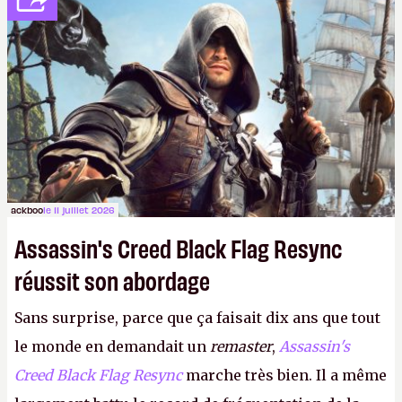
dans la rue. Bon été à tous ! –
ER.
ackboo
le 11 juillet 2026
Assassin's Creed Black Flag Resync
réussit son abordage
Sans surprise, parce que ça faisait dix ans que tout
le monde en demandait un
remaster
,
Assassin's
Creed Black Flag Resync
marche très bien. Il a même