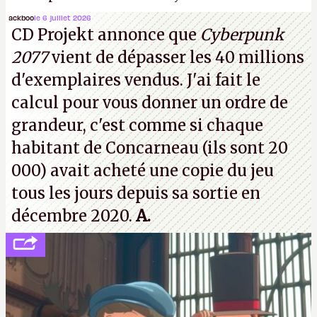
(Dishonored,
Deathloop
) pourraient faire partie des
ackboo
le 6 juillet 2026
CD Projekt annonce que
Cyberpunk
prochaines victimes, puisque Microsoft a confirmé
2077
vient de dépasser les 40 millions
vouloir se séparer du studio.
A.
d'exemplaires vendus. J'ai fait le
calcul pour vous donner un ordre de
grandeur, c'est comme si chaque
habitant de Concarneau (ils sont 20
000) avait acheté une copie du jeu
tous les jours depuis sa sortie en
décembre 2020.
A.