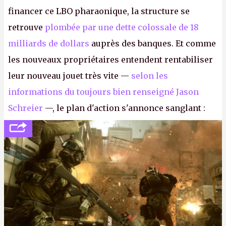
financer ce LBO pharaonique, la structure se
retrouve
plombée par une dette colossale de 18
milliards de dollars
auprès des banques. Et comme
les nouveaux propriétaires entendent rentabiliser
leur nouveau jouet très vite —
selon les
informations du toujours bien renseigné Jason
Schreier
—, le plan d'action s'annonce sanglant :
réductions de coûts drastiques, fermetures de
studios et licenciements massifs. En gros, essorer
FC
et
Battlefield
, puis virer le reste.
P.