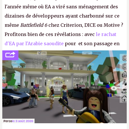
l'année même où EA a viré sans ménagement des
dizaines de développeurs ayant charbonné sur ce
même
Battlefield 6
chez Criterion, DICE ou Motive ?
Profitons bien de ces révélations : avec
le rachat
d'EA par l'Arabie saoudite
pour et son passage en
société privée, l'éditeur n'aura bientôt plus
l'obligation de publier ses bilans. Encore une
victoire pour la transparence.
P.
Perco
le 3 août 2026