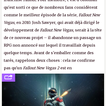
qu'est sorti ce que de nombreux fans considèrent
comme le meilleur épisode de la série,
Fallout New
Vegas
, en 2010. Josh Sawyer, qui avait déjà dirigé le
développement de
Fallout New Vegas
, serait à la tête
de ce nouveau projet – il abandonne un passage un
RPG non annoncé sur lequel il travaillait depuis
quelque temps. Avant de s'emballer comme des
tarés, rappelons deux choses : cela ne confirme
pas qu'un
Fallout New Vegas 2
est en
développement (pour ce que l'on sait, ils bossent
peut-être sur
Fallout Football
ou
Fallout vs. Les
Lapins Crétins)
et l'Obsidian d'aujourd'hui n'est plus
le même studio qu'il y a 15 ans. Mais bon, OK, on
peut commencer à fantasmer.
A.