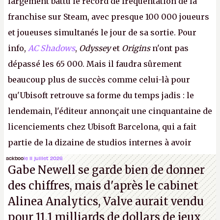
largement battu le record de fréquentation de la
franchise sur Steam, avec presque 100 000 joueurs
et joueuses simultanés le jour de sa sortie. Pour
info,
AC Shadows
,
Odyssey
et
Origins
n'ont pas
dépassé les 65 000. Mais il faudra sûrement
beaucoup plus de succès comme celui-là pour
qu'Ubisoft retrouve sa forme du temps jadis : le
lendemain, l'éditeur annonçait une cinquantaine de
licenciements chez Ubisoft Barcelona, qui a fait
partie de la dizaine de studios internes à avoir
travaillé sur cet
Assassin's Creed
sous la direction
ackboo
le 11 juillet 2026
Gabe Newell se garde bien de donner
d'Ubisoft Singapour.
A.
des chiffres, mais d'après le cabinet
Alinea Analytics, Valve aurait vendu
pour 11,1 milliards de dollars de jeux