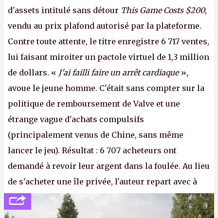
d'assets intitulé sans détour
This Game Costs $200
,
vendu au prix plafond autorisé par la plateforme.
Contre toute attente, le titre enregistre 6 717 ventes,
lui faisant miroiter un pactole virtuel de 1,3 million
de dollars. «
J'ai failli faire un arrêt cardiaque
»,
avoue le jeune homme. C'était sans compter sur la
politique de remboursement de Valve et une
étrange vague d'achats compulsifs
(principalement venus de Chine, sans même
lancer le jeu). Résultat : 6 707 acheteurs ont
demandé à revoir leur argent dans la foulée. Au lieu
de s'acheter une île privée, l'auteur repart avec à
peine 2 000 dollars en poche. C'est toujours plus
cher payé que le temps passé à dev, mais ça