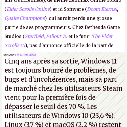
ans d'ancienneté), de même Zenimax Online Studio
(
Elder Scrolls Online
) et id Software (
Doom Eternal
,
Quake Champions
), qui aurait perdu une grosse
partie de ses programmeurs. Chez Bethesda Game
Studios (
Starfield
,
Fallout 76
et le futur
The Elder
Scrolls VI
), pas d'annonce officielle de la part de
Microsoft, mais le syndicat des employés confirme
ackboo
le 6 juillet 2026
Cinq ans après sa sortie, Windows 11
de nombreux licenciements.
A.
est toujours bourré de problèmes, de
bugs et d'incohérences, mais sa part
de marché chez les utilisateurs Steam
vient pour la première fois de
dépasser le seuil des 70 %. Les
utilisateurs de Windows 10 (23,6 %),
Linux (3,7 %) et macOS (2,2 %) restent