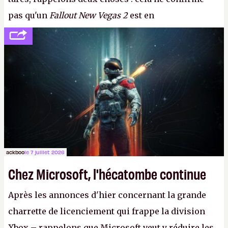
pas qu'un
Fallout New Vegas 2
est en
développement (pour ce que l'on sait, ils bossent
peut-être sur
Fallout Football
ou
Fallout vs. Les
Lapins Crétins)
et l'Obsidian d'aujourd'hui n'est plus
le même studio qu'il y a 15 ans. Mais bon, OK, on
peut commencer à fantasmer.
A.
ackboo
le 7 juillet 2026
Chez Microsoft, l'hécatombe continue
Après les annonces d'hier concernant la grande
charrette de licenciement qui frappe la division
Xbox – rappelons que Microsoft veut y réduire les