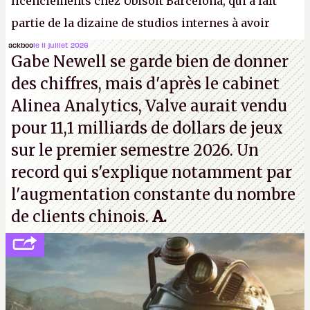
licenciements chez Ubisoft Barcelona, qui a fait
partie de la dizaine de studios internes à avoir
travaillé sur cet
Assassin's Creed
sous la direction
ackboo
le 11 juillet 2026
Gabe Newell se garde bien de donner
d'Ubisoft Singapour.
A.
des chiffres, mais d'après le cabinet
Alinea Analytics, Valve aurait vendu
pour 11,1 milliards de dollars de jeux
sur le premier semestre 2026. Un
record qui s'explique notamment par
l'augmentation constante du nombre
de clients chinois.
A.