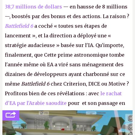
38,7 millions de dollars
— en hausse de 8 millions
—, boostés par des bonus et des actions. La raison ?
Battlefield 6
a coché « toutes ses étapes de
lancement », et la direction a déployé une «
stratégie audacieuse » basée sur l'IA. Qu'importe,
finalement, que Cette prime astronomique tombe
l'année même où EA a viré sans ménagement des
dizaines de développeurs ayant charbonné sur ce
même
Battlefield 6
chez Criterion, DICE ou Motive ?
Profitons bien de ces révélations : avec
le rachat
d'EA par l'Arabie saoudite
pour et son passage en
société privée, l'éditeur n'aura bientôt plus
l'obligation de publier ses bilans. Encore une
victoire pour la transparence.
P.