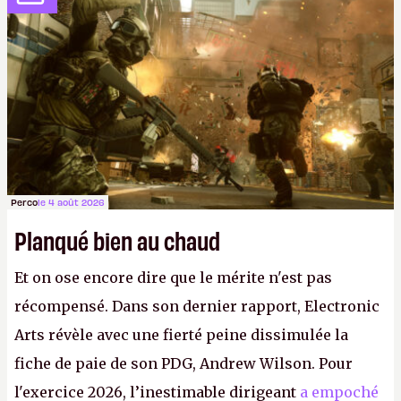
studios et licenciements massifs. En gros, essorer
FC
et
Battlefield
, puis virer le reste.
P.
Perco
le 4 août 2026
Planqué bien au chaud
Et on ose encore dire que le mérite n'est pas
récompensé. Dans son dernier rapport, Electronic
Arts révèle avec une fierté peine dissimulée la
fiche de paie de son PDG, Andrew Wilson. Pour
l'exercice 2026, l’inestimable dirigeant
a empoché