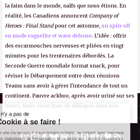
la faim dans le monde, naïfs que nous étions. En
réalité, les Canadiens annoncent
Company of
Heroes : Final Stand
pour cet automne,
un spin-off
en mode roguelite et wave defense
. L’idée : offrir
des escarmouches nerveuses et pliées en vingt
minutes pour les trentenaires débordés. La
Seconde Guerre mondiale format snack, pour
réviser le Débarquement entre deux réunions
Teams sans avoir à gérer l'intendance de tout un
continent. Pauvre ackboo, après avoir uriné sur ses
Il n'y a pas de
Canard PC
Cookie à se faire !
bottes, Relic vient donc de déféquer dans son
Kiosque numérique
Ce site n'a recours à aucun tracker
casque.
P.
Boutique
externe, ne partage avec personne ses
statistiques de fréquentation et se limite
aux cookies nécessaires au bon
fonctionnement de votre session. Mais