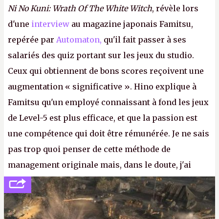
Ni No Kuni: Wrath Of The White Witch
, révèle lors
d'une
interview
au magazine japonais Famitsu,
repérée par
Automaton,
qu'il fait passer à ses
salariés des quiz portant sur les jeux du studio.
Ceux qui obtiennent de bons scores reçoivent une
augmentation « significative ». Hino explique à
Famitsu qu'un employé connaissant à fond les jeux
de Level-5 est plus efficace, et que la passion est
une compétence qui doit être rémunérée. Je ne sais
pas trop quoi penser de cette méthode de
management originale mais, dans le doute, j'ai
décidé d'apprendre par cœur les 300 derniers
numéros de
Canard PC
avant de demander une
augmentation à Ivan Le Fou.
A.