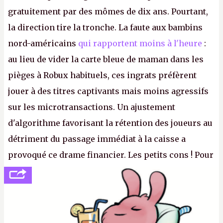
gratuitement par des mômes de dix ans. Pourtant,
la direction tire la tronche. La faute aux bambins
nord-américains
qui rapportent moins à l'heure
:
au lieu de vider la carte bleue de maman dans les
pièges à Robux habituels, ces ingrats préfèrent
jouer à des titres captivants mais moins agressifs
sur les microtransactions. Un ajustement
d'algorithme favorisant la rétention des joueurs au
détriment du passage immédiat à la caisse a
provoqué ce drame financier. Les petits cons ! Pour
se consoler, le PDG David Baszucki peut compter
sur le déblocage du jeu en Russie et l'explosion des
joueurs majeurs (+32 %). L'avenir appartient donc
aux adultes, qui ne sont jamais que des enfants