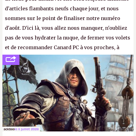
d'articles flambants neufs chaque jour, et nous
sommes sur le point de finaliser notre numéro
d'août. D'ici là, vous allez nous manquer, n'oubliez
pas de vous hydrater la nuque, de fermer vos volets
et de recommander Canard PC à vos proches, à
votre famille et aux inconnus que vous croisez
dans la rue. Bon été à tous ! –
ER.
ackboo
le 11 juillet 2026