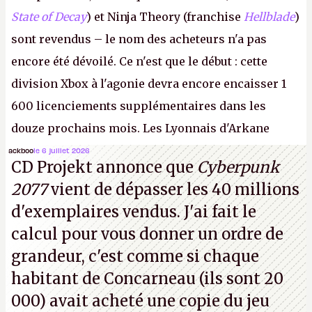
State of Decay
) et Ninja Theory (franchise
Hellblade
)
sont revendus – le nom des acheteurs n'a pas
encore été dévoilé. Ce n'est que le début : cette
division Xbox à l'agonie devra encore encaisser 1
600 licenciements supplémentaires dans les
douze prochains mois. Les Lyonnais d'Arkane
(Dishonored,
Deathloop
) pourraient faire partie des
ackboo
le 6 juillet 2026
CD Projekt annonce que
Cyberpunk
prochaines victimes, puisque Microsoft a confirmé
2077
vient de dépasser les 40 millions
vouloir se séparer du studio.
A.
d'exemplaires vendus. J'ai fait le
calcul pour vous donner un ordre de
grandeur, c'est comme si chaque
habitant de Concarneau (ils sont 20
000) avait acheté une copie du jeu