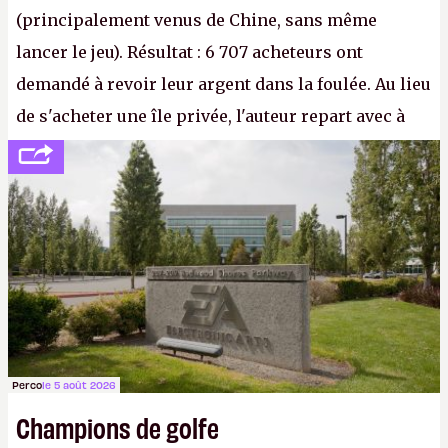
(principalement venus de Chine, sans même
lancer le jeu). Résultat : 6 707 acheteurs ont
demandé à revoir leur argent dans la foulée. Au lieu
de s'acheter une île privée, l'auteur repart avec à
peine 2 000 dollars en poche. C'est toujours plus
cher payé que le temps passé à dev, mais ça
apprendra aux petits malins qu'on ne braque pas
Gabe Newell aussi facilement.
P.
Perco
le 5 août 2026
Champions de golfe