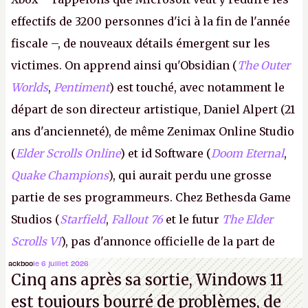
effectifs de 3200 personnes d'ici à la fin de l'année
fiscale –, de nouveaux détails émergent sur les
victimes. On apprend ainsi qu'Obsidian (
The Outer
Worlds
,
Pentiment
) est touché, avec notamment le
départ de son directeur artistique, Daniel Alpert (21
ans d'ancienneté), de même Zenimax Online Studio
(
Elder Scrolls Online
) et id Software (
Doom Eternal
,
Quake Champions
), qui aurait perdu une grosse
partie de ses programmeurs. Chez Bethesda Game
Studios (
Starfield
,
Fallout 76
et le futur
The Elder
Scrolls VI
), pas d'annonce officielle de la part de
Microsoft, mais le syndicat des employés confirme
ackboo
le 6 juillet 2026
Cinq ans après sa sortie, Windows 11
de nombreux licenciements.
A.
est toujours bourré de problèmes, de