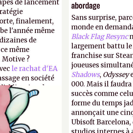
tapes de lancement
abordage
tratégie
Sans surprise, parc
orte, finalement,
monde en demanda
mbe l'année même
Black Flag Resync
m
dizaines de
largement battu le
r ce même
franchise sur Stea
u Motive ?
joueuses simultanés
avec
le rachat d'EA
Shadows
,
Odyssey
assage en société
000. Mais il faudr
 l'obligation de
succès comme celui
ire pour la
forme du temps jadi
annonçait une cin
Ubisoft Barcelona, 
studios internes à 