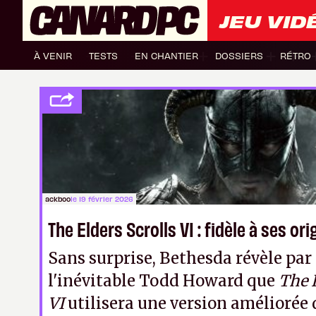
JEU VID
À VENIR
TESTS
EN CHANTIER
DOSSIERS
RÉTRO
ackboo
le 19 février 2026
The Elders Scrolls VI : fidèle à ses ori
Sans surprise, Bethesda révèle par 
l'inévitable Todd Howard que
The E
VI
utilisera une version améliorée