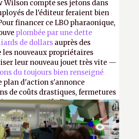
 Wilson compte ses jetons dans
mployés de l'éditeur feraient bien
 Pour financer ce LBO pharaonique,
rouve
plombée par une dette
liards de dollars
auprès des
 les nouveaux propriétaires
iser leur nouveau jouet très vite —
ions du toujours bien renseigné
e plan d'action s'annonce
ons de coûts drastiques, fermetures
ciements massifs. En gros, essorer
uis virer le reste.
P.