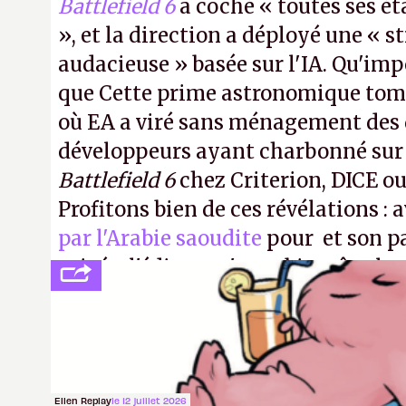
Battlefield 6
a coché « toutes ses é
», et la direction a déployé une « s
audacieuse » basée sur l'IA. Qu'imp
que Cette prime astronomique to
où EA a viré sans ménagement des 
développeurs ayant charbonné su
Battlefield 6
chez Criterion, DICE o
Profitons bien de ces révélations : 
par l'Arabie saoudite
pour et son p
privée, l'éditeur n'aura bientôt plus
publier ses bilans. Encore une victo
transparence.
P.
Ellen Replay
le 12 juillet 2026