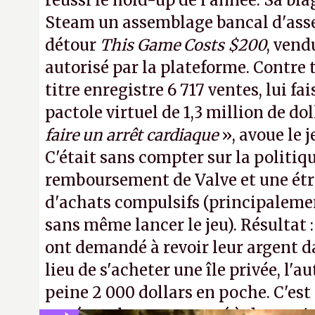
réussi le hold-up de l'année. Sa bla
Steam un assemblage bancal d'asse
détour
This Game Costs $200
, vend
autorisé par la plateforme. Contre t
titre enregistre 6 717 ventes, lui fa
pactole virtuel de 1,3 million de dol
faire un arrêt cardiaque
», avoue le
C'était sans compter sur la politiq
remboursement de Valve et une ét
d'achats compulsifs (principaleme
sans même lancer le jeu). Résultat 
ont demandé à revoir leur argent da
lieu de s'acheter une île privée, l'a
peine 2 000 dollars en poche. C'est