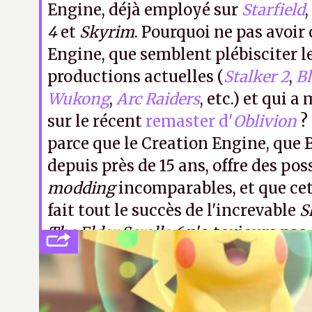
Engine, déjà employé sur
Starfield
,
4
et
Skyrim
. Pourquoi ne pas avoir 
Engine, que semblent plébisciter l
productions actuelles (
Stalker 2
,
Bl
Wukong
,
Arc Raiders
, etc.) et qui 
sur le récent
remaster d'
Oblivion
?
parce que le Creation Engine, que
depuis près de 15 ans, offre des pos
modding
incomparables, et que cet
fait tout le succès de l'increvable
S
The Elder Scrolls 6
n'a toujours pas 
A.