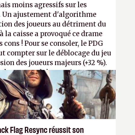
ais moins agressifs sur les
. Un ajustement d'algorithme
ntion des joueurs au détriment du
 la caisse a provoqué ce drame
s cons ! Pour se consoler, le PDG
t compter sur le déblocage du jeu
osion des joueurs majeurs (+32 %).
 donc aux adultes, qui ne sont
ants avec du pouvoir d'achat.
P.
ack Flag Resync réussit son