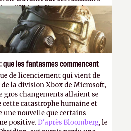
tion d'Ubisoft Singapour.
A.
 : que les fantasmes commencent
ue de licenciement qui vient de
 de la division Xbox de Microsoft,
e gros changements allaient se
e cette catastrophe humaine et
e une nouvelle que certains
me positive.
D'après Bloomberg
, le