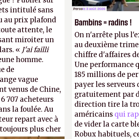
gue ? Publier sur
ts intitulé sans
Perco
le 3 août 2026
u au prix plafond
Bambins = radins !
oute attente, le
On n'arrête plus l'
isant miroiter un
au deuxième trimes
lars. «
J'ai failli
chiffre d'affaires d
 jeune homme.
Une performance q
ue de
185 millions de per
range vague
payer les serveurs
nt venus de Chine,
gratuitement par d
: 6 707 acheteurs
direction tire la t
ns la foulée. Au
américains
qui rap
uteur repart avec à
de vider la carte 
 toujours plus cher
Robux habituels, ce