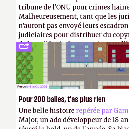
tribune de l'ONU pour crimes hain
Malheureusement, tant que les jur
n’auront pas envoyé leurs escadron
judiciaires pour distribuer du copy
de bras, l'Oncle Sam continuera d'é
intellectuelle sur vos souvenirs d'
Perco
le 6 août 2026
Pour 200 balles, t'as plus rien
Une belle histoire
repérée par Gam
Major, un ado développeur de 18 ans