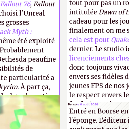
tout pour pas un r
Fallout 76
,
Fallout
intitulée
Dawn of 
choisi l'Unreal
cadeau pour les jo
es grosses
finalement on me s
ack Myth :
cela est pour
Quak
a même été exploité
dernier. Le studio 
 Probablement
licenciements che
 Bethesda peaufine
donc toujours viva
sibilités de
envers ses fidèles d
te particularité a
jeunes FPS de nos j
kyrim
. À part ça,
le respect envers le
de date de sortie.
faudrait une bonne 
Perco
le 6 août 2026
Entré en Bourse en
cons !
P.
l'éponge. L'éditeur