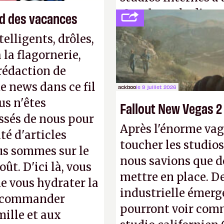
Creed
sous la direc
end des vacances
elligents, drôles,
la flagornerie,
 rédaction de
de news dans ce fil
ackboo
le 9 juillet 2026
us n'êtes
Fallout New Vegas 2
ssés de nous pour
Après l'énorme vag
té d'articles
toucher les studios
us sommes sur le
nous savions que d
ût. D'ici là, vous
mettre en place. D
e vous hydrater la
industrielle émerg
 recommander
pourront voir com
mille et aux