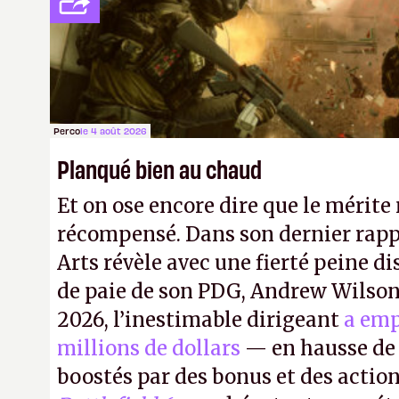
payé que le temps passé à dev, mai
petits malins qu'on ne braque pas 
facilement.
P.
Perco
le 4 août 2026
Planqué bien au chaud
Et on ose encore dire que le mérite 
récompensé. Dans son dernier rapp
Arts révèle avec une fierté peine di
de paie de son PDG, Andrew Wilson.
2026, l’inestimable dirigeant
a emp
millions de dollars
— en hausse de 
boostés par des bonus et des action