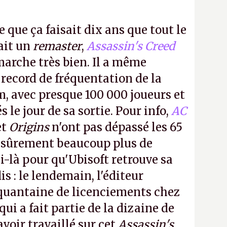
e que ça faisait dix ans que tout le
it un
remaster
,
Assassin's Creed
arche très bien. Il a même
 record de fréquentation de la
m, avec presque 100 000 joueurs et
 le jour de sa sortie. Pour info,
AC
et
Origins
n'ont pas dépassé les 65
a sûrement beaucoup plus de
-là pour qu'Ubisoft retrouve sa
s : le lendemain, l'éditeur
quantaine de licenciements chez
qui a fait partie de la dizaine de
avoir travaillé sur cet
Assassin's