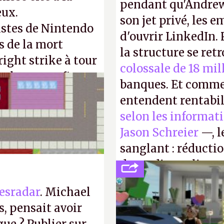
pendant qu'Andrew
eux.
son jet privé, les e
istes de Nintendo
d'ouvrir LinkedIn.
s de la mort
la structure se ret
right strike à tour
colossale de 18 mil
taler sa confiture
banques. Et comme
enfance.
P.
entendent rentabil
selon les informat
Jason Schreier
—, l
sanglant : réducti
de studios et licen
FC
et
Battlefield
, p
esradar
. Michael
, pensait avoir