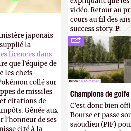
expliquant que les 
vidéo. Retour au p
cours au fil des an
success story.
P
.
inistère japonais
supplié la
 ses licences dans
ire que l’équipe de
 les chefs-
 Pokémon collé sur
Perco
le 5 août 2026
appes de missiles
Champions de golfe
et citations de
C'est donc bien offi
d'impôts. Gênée aux
Bourse et passe sou
r l’honneur de ses
saoudien (PIF) pour
isse cité à la