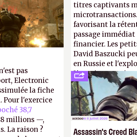
s ça apprendra aux
titres captivants m
Gabe Newell aussi
microtransactions
favorisant la réte
passage immédiat à
financier. Les petit
David Baszucki peu
en Russie et l'expl
n'est pas
L'avenir appartient
ort, Electronic
jamais que des enf
ssimulée la fiche
 Pour l'exercice
oché 38,7
8 millions —,
ackboo
le 11 juillet 2026
s. La raison ?
Assassin's Creed Bl