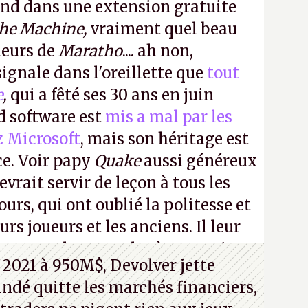
ond dans une extension gratuite
the Machine,
vraiment quel beau
ueurs de
Maratho
.... ah non,
ignale dans l'oreillette que
tout
e
,
qui a fêté ses 30 ans en juin
id software est
mis a mal par les
z Microsoft
, mais son héritage est
ce. Voir papy
Quake
aussi généreux
evrait servir de leçon à tous les
ours, qui ont oublié la politesse et
urs joueurs et les anciens. Il leur
guerre des consoles à ces petits
 2021 à 950M$, Devolver jette
 indé quitte les marchés financiers,