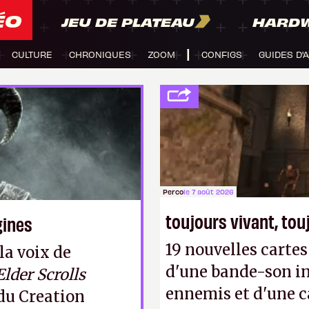
ÉO
JEU DE PLATEAU
HARD
CULTURE
CHRONIQUES
ZOOM
CONFIGS
GUIDES D'
Perco
le 7 août 2026
toujours vivant, to
gines
19 nouvelles cart
la voix de
d'une bande-son in
lder Scrolls
ennemis et d'une c
 du Creation