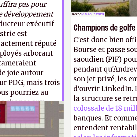
uffira pas pour
 de développement
Perco
le 5 août 2026
ducteur exécutif
Champions de golfe
strie est
C'est donc bien offi
exactement réputé
Bourse et passe sou
mployés arborant
saoudien (PIF) pour
ntameraient
pendant qu'Andrew
e joie autour
son jet privé, les e
ur PDG, mais trois
d'ouvrir LinkedIn.
ous pourriez au
la structure se ret
ne chance aux
colossale de 18 mil
banques. Et comme
entendent rentabil