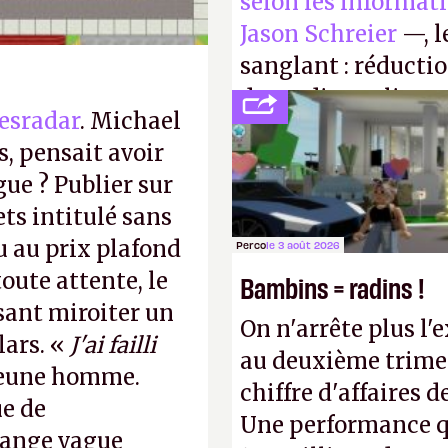
selon les informat
Jason Schreier
—, l
sanglant : réducti
de studios et licen
esradar
. Michael
FC
et
Battlefield
, p
, pensait avoir
gue ? Publier sur
ts intitulé sans
u au prix plafond
Perco
le 3 août 2026
oute attente, le
Bambins = radins !
isant miroiter un
On n'arrête plus l'
lars. «
J'ai failli
au deuxième trimes
 jeune homme.
chiffre d'affaires d
ue de
Une performance q
range vague