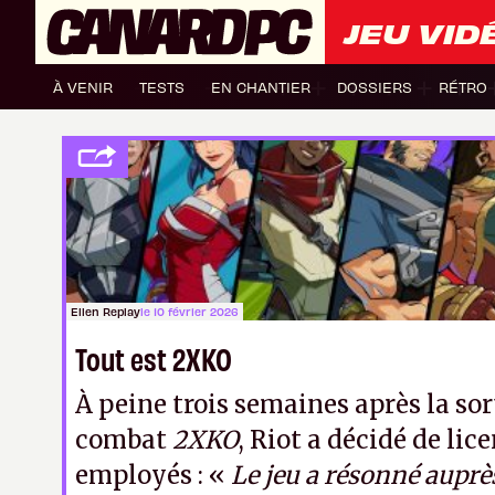
JEU VID
À VENIR
TESTS
EN CHANTIER
DOSSIERS
RÉTRO
Ellen Replay
le 10 février 2026
Tout est 2XKO
À peine trois semaines après la sor
combat
2XKO
, Riot a décidé de lic
employés : «
Le jeu a résonné auprè