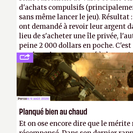
d'achats compulsifs (principaleme
sans même lancer le jeu). Résultat 
ont demandé à revoir leur argent da
lieu de s'acheter une île privée, l'a
peine 2 000 dollars en poche. C'est
payé que le temps passé à dev, mai
petits malins qu'on ne braque pas 
facilement.
P.
Perco
le 4 août 2026
Planqué bien au chaud
Et on ose encore dire que le mérite 