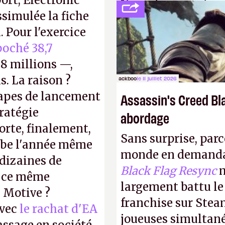
ort, Electronic
L'avenir appartient
ssimulée la fiche
jamais que des enf
 Pour l'exercice
oché 38,7
8 millions —,
s. La raison ?
ackboo
le 11 juillet 2026
tapes de lancement
Assassin's Creed Bl
tratégie
abordage
orte, finalement,
Sans surprise, parc
mbe l'année même
monde en demanda
dizaines de
Black Flag Resync
m
r ce même
largement battu le
u Motive ?
franchise sur Stea
avec
le rachat d'EA
joueuses simultanés