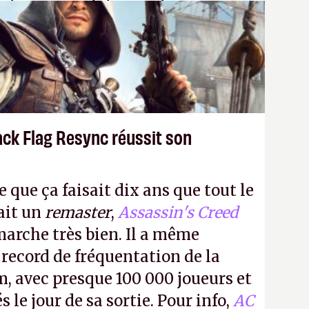
 donc aux adultes, qui ne sont
ants avec du pouvoir d'achat.
P.
ack Flag Resync réussit son
e que ça faisait dix ans que tout le
it un
remaster
,
Assassin's Creed
arche très bien. Il a même
 record de fréquentation de la
m, avec presque 100 000 joueurs et
 le jour de sa sortie. Pour info,
AC