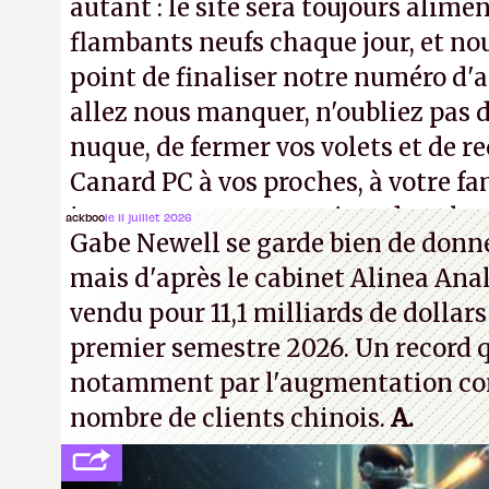
autant : le site sera toujours alimen
flambants neufs chaque jour, et no
point de finaliser notre numéro d'ao
allez nous manquer, n'oubliez pas d
nuque, de fermer vos volets et de
Canard PC à vos proches, à votre fa
inconnus que vous croisez dans la r
ackboo
le 11 juillet 2026
Gabe Newell se garde bien de donner
! –
ER.
mais d'après le cabinet Alinea Anal
vendu pour 11,1 milliards de dollars
premier semestre 2026. Un record q
notamment par l'augmentation co
nombre de clients chinois.
A.