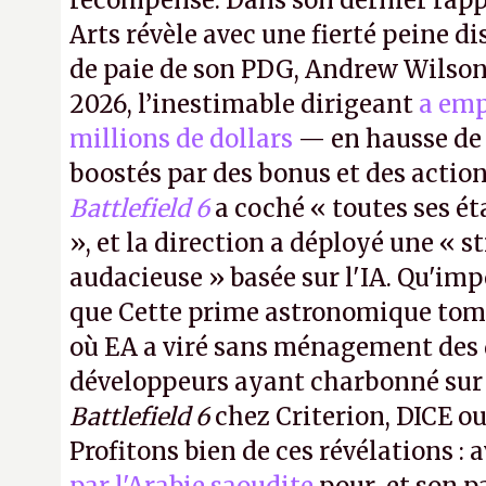
récompensé. Dans son dernier rapp
Arts révèle avec une fierté peine di
de paie de son PDG, Andrew Wilson.
2026, l’inestimable dirigeant
a emp
millions de dollars
— en hausse de 
boostés par des bonus et des action
Battlefield 6
a coché « toutes ses é
», et la direction a déployé une « s
audacieuse » basée sur l'IA. Qu'imp
que Cette prime astronomique to
où EA a viré sans ménagement des 
développeurs ayant charbonné su
Battlefield 6
chez Criterion, DICE o
Profitons bien de ces révélations : 