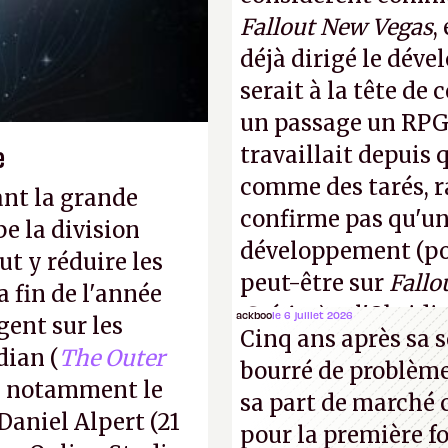
Fallout New Vegas
,
déjà dirigé le dév
serait à la tête de
un passage un RPG 
e
travaillait depuis
comme des tarés, r
ant la grande
confirme pas qu'u
e la division
développement (pour
t y réduire les
peut-être sur
Fallo
a fin de l'année
Crétins)
et l'Obsidi
ackboo
le 6 juillet 2026
gent sur les
Cinq ans après sa s
même studio qu'il y
dian (
The Outer
bourré de problème
commencer à fant
ec notamment le
sa part de marché 
Daniel Alpert (21
pour la première fo