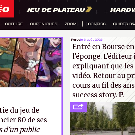
ÉO
JEU DE PLATEAU
HARD
CULTURE
CHRONIQUES
ZOOM
CONFIGS
GUIDES D'
Perco
le 6 août 2026
Entré en Bourse en
l'éponge. L'éditeur
expliquant que les 
vidéo. Retour au p
cours au fil des an
success story.
P
.
tie du jeu de
encier 80 de ses
s d'un public