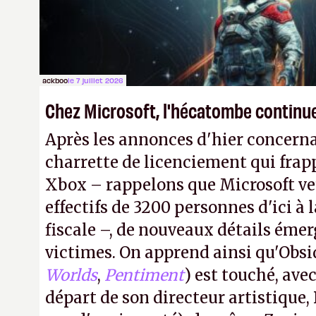
ackboo
le 7 juillet 2026
Chez Microsoft, l'hécatombe continu
Après les annonces d'hier concern
charrette de licenciement qui frapp
Xbox – rappelons que Microsoft veu
effectifs de 3200 personnes d'ici à l
fiscale –, de nouveaux détails émer
victimes. On apprend ainsi qu'Obsi
Worlds
,
Pentiment
) est touché, av
départ de son directeur artistique, 