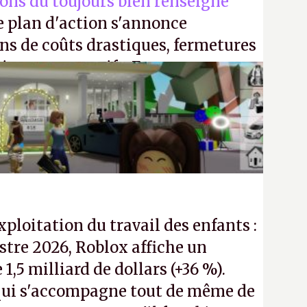
ions du toujours bien renseigné
e plan d'action s'annonce
ons de coûts drastiques, fermetures
ciements massifs. En gros, essorer
uis virer le reste.
P.
exploitation du travail des enfants :
tre 2026, Roblox affiche un
e 1,5 milliard de dollars (+36 %).
ui s'accompagne tout de même de