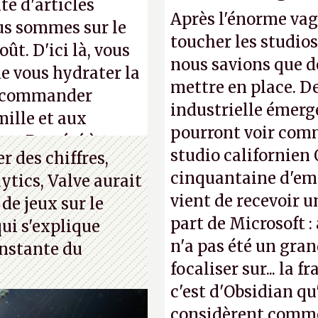
té d'articles
Après l'énorme vag
us sommes sur le
toucher les studios
ût. D'ici là, vous
nous savions que d
e vous hydrater la
mettre en place. D
 recommander
industrielle émerg
mille et aux
pourront voir com
ue. Bon été à tous
studio californien 
 des chiffres,
cinquantaine d'empl
ytics, Valve aurait
vient de recevoir u
 de jeux sur le
part de Microsoft :
ui s'explique
n'a pas été un gra
nstante du
focaliser sur... la 
c'est d'Obsidian qu
considèrent comme 