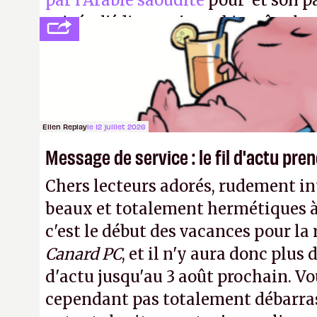
par l'Arabie saoudite
pour et son p
privée, l'éditeur n'aura bientôt plus
publier ses bilans. Encore une victo
transparence.
P.
Ellen Replay
le 12 juillet 2026
Message de service : le fil d'actu pr
Chers lecteurs adorés, rudement int
beaux et totalement hermétiques à 
c'est le début des vacances pour la
Canard PC
, et il n'y aura donc plus 
d'actu jusqu'au 3 août prochain. Vo
cependant pas totalement débarra