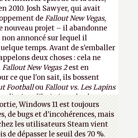
 en 2010. Josh Sawyer, qui avait
eloppement de
Fallout New Vegas
,
 ce nouveau projet – il abandonne
non annoncé sur lequel il
 quelque temps. Avant de s'emballer
appelons deux choses : cela ne
n
Fallout New Vegas 2
est en
 ce que l'on sait, ils bossent
ut Football
ou
Fallout vs. Les Lapins
an d'aujourd'hui n'est plus le
ortie, Windows 11 est toujours
 a 15 ans. Mais bon, OK, on peut
s, de bugs et d'incohérences, mais
asmer.
A.
chez les utilisateurs Steam vient
is de dépasser le seuil des 70 %.