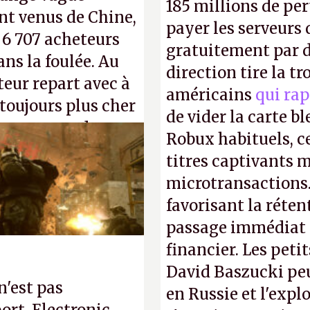
185 millions de per
nt venus de Chine,
payer les serveurs
: 6 707 acheteurs
gratuitement par d
ns la foulée. Au
direction tire la t
uteur repart avec à
américains
qui rap
 toujours plus cher
de vider la carte 
s ça apprendra aux
Robux habituels, ce
Gabe Newell aussi
titres captivants m
microtransactions
favorisant la réte
passage immédiat à
financier. Les petit
David Baszucki peu
n'est pas
en Russie et l'expl