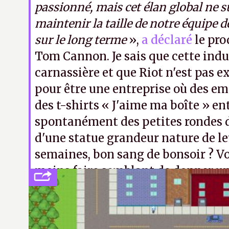
passionné, mais cet élan global ne s
maintenir la taille de notre équipe
sur le long terme
»,
a déclaré
le pro
Tom Cannon. Je sais que cette indu
carnassière et que Riot n'est pas 
pour être une entreprise où des e
des t-shirts « J'aime ma boîte » e
spontanément des petites rondes d
d'une statue grandeur nature de le
semaines, bon sang de bonsoir ? V
moins faire semblant de donner u
gens la prochaine fois.
ER.