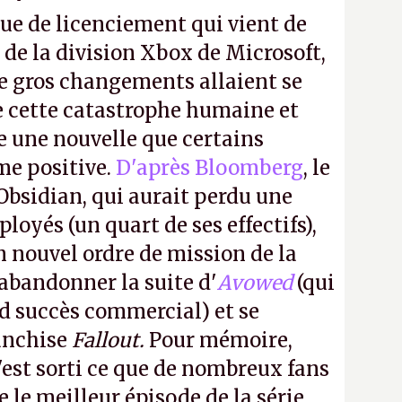
ue de licenciement qui vient de
 de la division Xbox de Microsoft,
e gros changements allaient se
e cette catastrophe humaine et
e une nouvelle que certains
me positive.
D'après Bloomberg
, le
Obsidian, qui aurait perdu une
oyés (un quart de ses effectifs),
n nouvel ordre de mission de la
 abandonner la suite d'
Avowed
(qui
nd succès commercial) et se
franchise
Fallout.
Pour mémoire,
'est sorti ce que de nombreux fans
le meilleur épisode de la série,