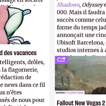
assage en société
Shadows
,
Odyssey
 l'obligation de
000. Mais il faudr
ire pour la
succès comme celui
forme du temps jadi
annonçait une cin
Ubisoft Barcelona, 
studios internes à 
end des vacances
Creed
sous la direc
elligents, drôles,
la flagornerie,
 rédaction de
de news dans ce fil
us n'êtes
ackboo
le 9 juillet 2026
ssés de nous pour
Fallout New Vegas 2