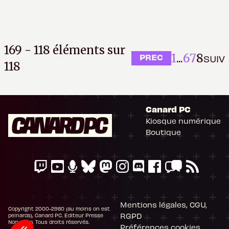
169 - 118 éléments sur
1
...
6
7
8
PREC
SUIV
118
Canard PC
Kiosque numérique
Boutique
Mentions légales, CGU,
Copyright 2000-2980 (au moins on est
RGPD
peinards), Canard PC. Editeur Presse
Non-Stop. Tous droits réservés.
Préférences cookies