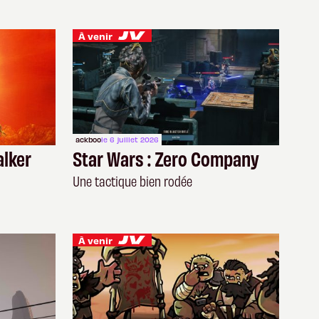
À venir
ackboo
le 6 juillet 2026
lker
Star Wars : Zero Company
Une tactique bien rodée
À venir