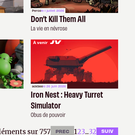
Perco
le 1 juillet 2026
Don’t Kill Them All
La vie en névrose
À venir
ackboo
le 26 juin 2026
Iron Nest : Heavy Turret
Simulator
Obus de pouvoir
éléments sur 757
1
2
3
...
32
SUIV
PREC