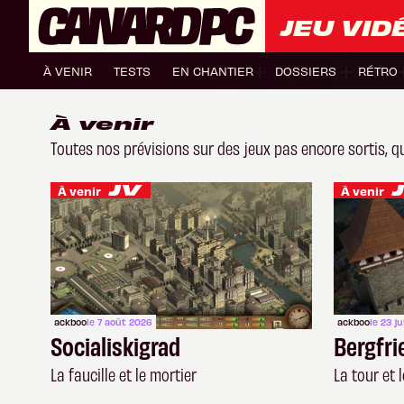
JEU VID
À VENIR
TESTS
EN CHANTIER
DOSSIERS
RÉTRO
À venir
Toutes nos prévisions sur des jeux pas encore sortis, que
À venir
À venir
ackboo
le 7 août 2026
ackboo
le 23 j
Socialiskigrad
Bergfri
La faucille et le mortier
La tour et 