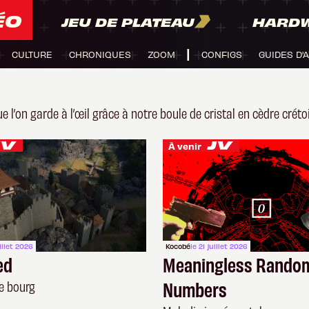
ÉO
JEU DE PLATEAU
HARD
CULTURE
CHRONIQUES
ZOOM
CONFIGS
GUIDES D'
 l’on garde à l’œil grâce à notre boule de cristal en cèdre créto
À venir
uillet 2026
Kocobé
le 21 juillet 2026
ed
Meaningless Rando
Numbers
le bourg