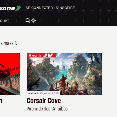
WARE
SE CONNECTER
|
S'INSCRIRE
ACHAT
is massif.
À venir
ackboo
le 13 juillet 2026
m
Corsair Cove
Pire rade des Caraïbes