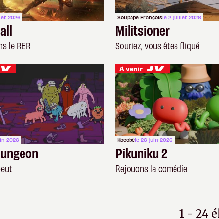
llet 2026
Soupape François
le 2 juillet 2026
all
Militsioner
ans le RER
Souriez, vous êtes fliqué
À venir
uin 2026
Kocobé
le 26 juin 2026
Dungeon
Pikuniku 2
peut
Rejouons la comédie
1 - 24 