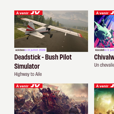
À venir
À venir
ackboo
le 13 juillet 2026
Kocobé
le 9 ju
Deadstick - Bush Pilot
Chival
Simulator
Un chevalie
Highway to Aile
À venir
À venir