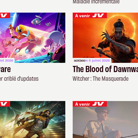
Maladie incrémentale
À venir
illet 2026
ackboo
le 6 juillet 2026
ware
The Blood of Dawnwa
r criblé d’updates
Witcher : The Masquerade
À venir