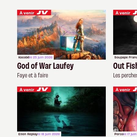
À venir
À venir
Kocobé
le 25 juin 2026
Soupape Fran
God of War Laufey
Out Fis
Faye et à faire
Les perche
À venir
À venir
Ellen Replay
le 18 juin 2026
Perco
le 17 jui