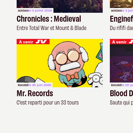
ackboo
le 3 juillet 2026
ackboo
le 3 jui
Chronicles : Medieval
Enginef
Entre Total War et Mount & Blade
Du rififi d
À venir
À venir
Kocobé
le 30 juin 2026
Kocobé
le 29 j
Mr. Records
Blood 
C’est reparti pour un 33 tours
Saute qui 