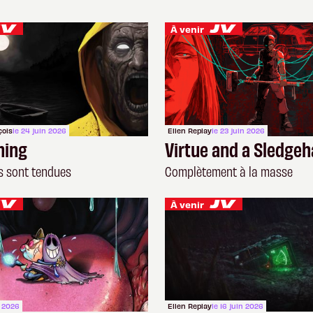
À venir
çois
le 24 juin 2026
Ellen Replay
le 23 juin 2026
hing
Virtue and a Sledg
s sont tendues
Complètement à la masse
À venir
n 2026
Ellen Replay
le 16 juin 2026