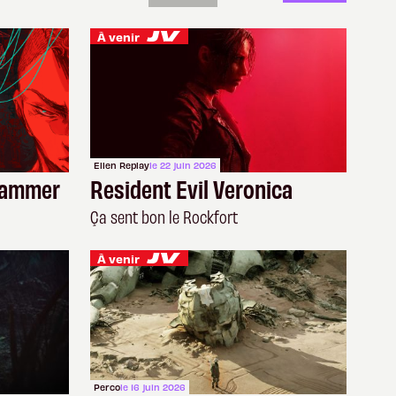
À venir
Ellen Replay
le 22 juin 2026
ehammer
Resident Evil Veronica
Ça sent bon le Rockfort
À venir
Perco
le 16 juin 2026