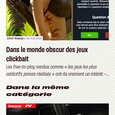
Ellen Replay
le 20 mai 2019
Dans le monde obscur des jeux
clickbait
Les
free-to-play
vendus comme
« les jeux les plus
addictifs jamais réalisés »
ont-ils vraiment un intérêt –
et un public ?
Dans la même
catégorie
Dossier