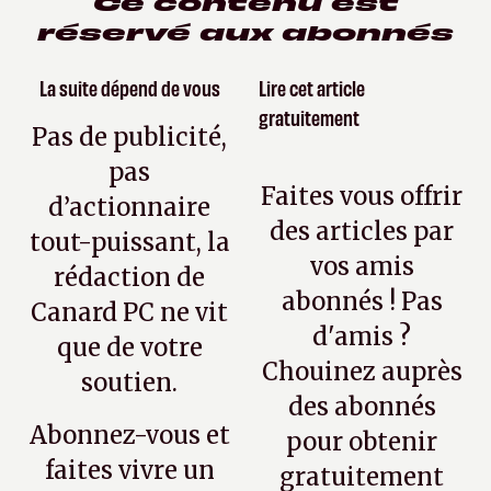
Ce contenu est
réservé aux abonnés
La suite dépend de vous
Lire cet article
gratuitement
Pas de publicité,
pas
Faites vous offrir
d’actionnaire
des articles par
tout-puissant, la
vos amis
rédaction de
abonnés ! Pas
Canard PC ne vit
d'amis ?
que de votre
Chouinez auprès
soutien.
des abonnés
Abonnez-vous et
pour obtenir
faites vivre un
gratuitement