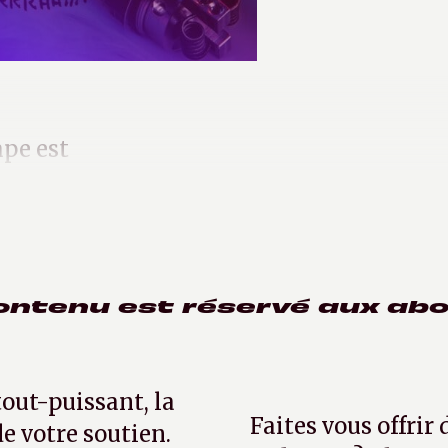
ape est
qu’on gratte la surface.
ontenu est réservé aux ab
tout-puissant, la
Faites vous offrir
e votre soutien.