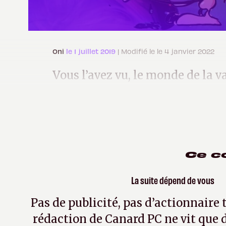
Oni
le 1 juillet 2019
| Modifié le le 4 janvier 2022
Vous l’avez vu, le monde de la v
particulièrement vaste une fois 
Ce c
La suite dépend de vous
Pas de publicité, pas d’actionnaire 
rédaction de Canard PC ne vit que d