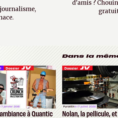
d'amis ? Chouin
 journalisme,
gratui
nace.
Dans la mêm
e
Dossier
Dossier
e 7 janvier 2018
Furolith
le 17 juillet 2026
’ambiance à Quantic
Nolan, la pellicule, et