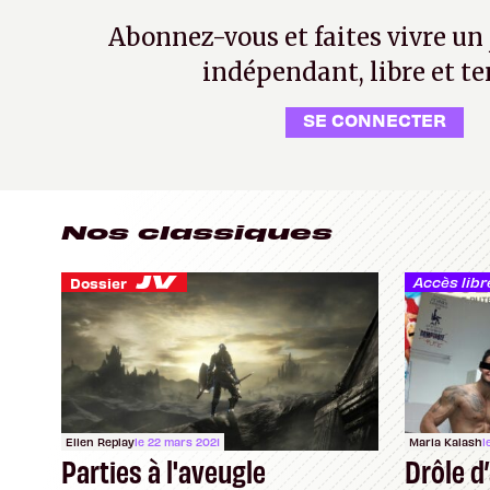
Abonnez-vous et faites vivre un
indépendant, libre et te
SE CONNECTER
Nos classiques
Accès libr
Dossier
Ellen Replay
le 22 mars 2021
Maria Kalash
l
Parties à l'aveugle
Drôle d