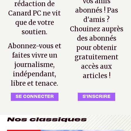
vos amis
rédaction de
abonnés ! Pas
Canard PC ne vit
d'amis ?
que de votre
Chouinez auprès
soutien.
des abonnés
Abonnez-vous et
pour obtenir
faites vivre un
gratuitement
journalisme,
accès aux
indépendant,
articles !
libre et tenace.
SE CONNECTER
S'INSCRIRE
Nos classiques