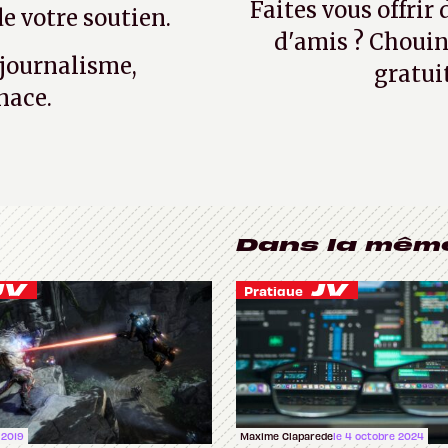
Faites vous offrir
e votre soutien.
d'amis ? Chouin
 journalisme,
gratui
nace.
Dans la mêm
Pratique
 2019
Maxime Claparede
le 4 octobre 2024