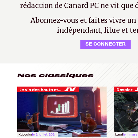
rédaction de Canard PC ne vit que d
Abonnez-vous et faites vivre un
indépendant, libre et te
SE CONNECTER
Nos classiques
Je vis des hauts et des bas
Dossier
Kabouka
le 2 juillet 2024
Izual
le 11 mars