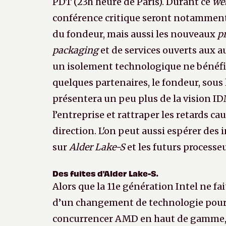
PDT (23h heure de Paris). Durant ce
we
conférence critique seront notamment d
du fondeur, mais aussi les nouveaux
p
packaging
et de services ouverts aux a
un isolement technologique ne bénéfi
quelques partenaires, le fondeur, sous
présentera un peu plus de la vision ID
l’entreprise et rattraper les retards ca
direction. L'on peut aussi espérer des
sur
Alder Lake-S
et les futurs processe
Des fuites d'Alder Lake-S.
Alors que la 11e génération Intel ne fa
d’un changement de technologie pour 
concurrencer AMD en haut de gamme, 