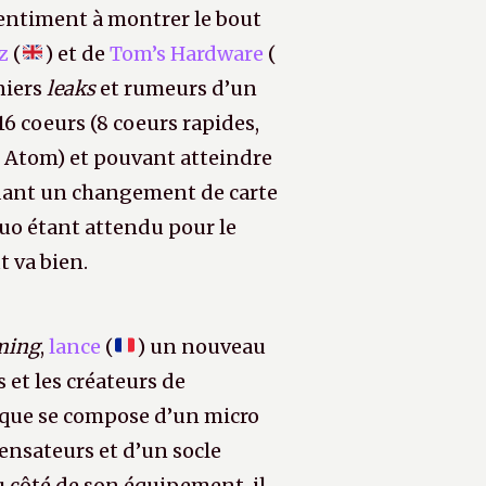
ntiment à montrer le bout
z
(
) et de
Tom’s Hardware
(
niers
leaks
et rumeurs d’un
6 coeurs (8 coeurs rapides,
 Atom) et pouvant atteindre
dant un changement de carte
duo étant attendu pour le
t va bien.
ming
,
lance
(
) un nouveau
 et les créateurs de
rique se compose d’un micro
nsateurs et d’un socle
u côté de son équipement, il