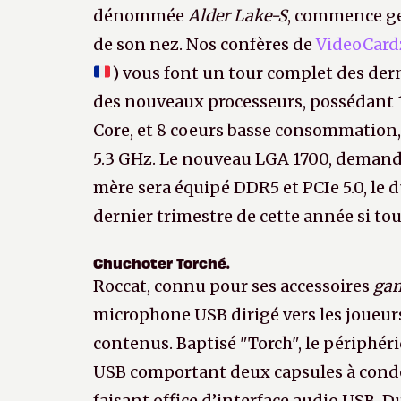
dénommée
Alder Lake-S
, commence ge
de son nez. Nos confères de
VideoCard
) vous font un tour complet des der
des nouveaux processeurs, possédant 1
Core, et 8 coeurs basse consommation,
5.3 GHz. Le nouveau LGA 1700, deman
mère sera équipé DDR5 et PCIe 5.0, le 
dernier trimestre de cette année si tou
Chuchoter Torché.
Roccat, connu pour ses accessoires
ga
microphone USB dirigé vers les joueurs
contenus. Baptisé "Torch", le périphé
USB comportant deux capsules à conde
faisant office d’interface audio USB. D