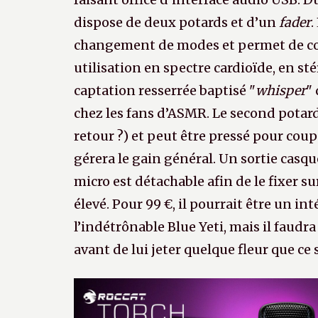
dispose de deux potards et d’un
fader
.
changement de modes et permet de c
utilisation en spectre cardioïde, en st
captation resserrée baptisé "
whisper
"
chez les fans d’ASMR. Le second potar
retour ?) et peut être pressé pour cou
gérera le gain général. Un sortie casque 
micro est détachable afin de le fixer s
élevé. Pour 99 €, il pourrait être un i
l’indétrônable Blue Yeti, mais il faudra
avant de lui jeter quelque fleur que ce 