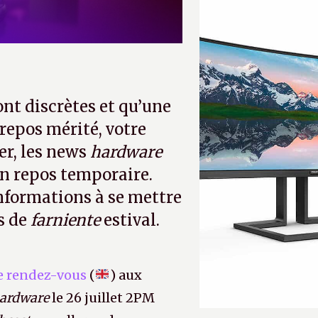
ont discrètes et qu’une
 repos mérité, votre
er, les news
hardware
un repos temporaire.
informations à se mettre
s de
farniente
estival.
 rendez-vous
(
) aux
ardware
le 26 juillet 2PM