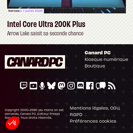
Nerces
le 7 juillet 2026
Intel Core Ultra 200K Plus
Arrow Lake saisit sa seconde chance
Canard PC
Kiosque numérique
Boutique
Mentions légales, CGU,
Copyright 2000-2980 (au moins on est
RGPD
peinards), Canard PC. Editeur Presse
Non-Stop. Tous droits réservés.
Préférences cookies