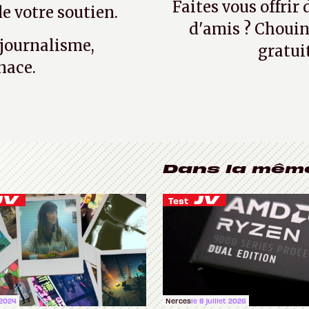
Faites vous offrir
e votre soutien.
d'amis ? Chouin
 journalisme,
gratui
nace.
Dans la mêm
Test
 2024
Nerces
le 8 juillet 2026