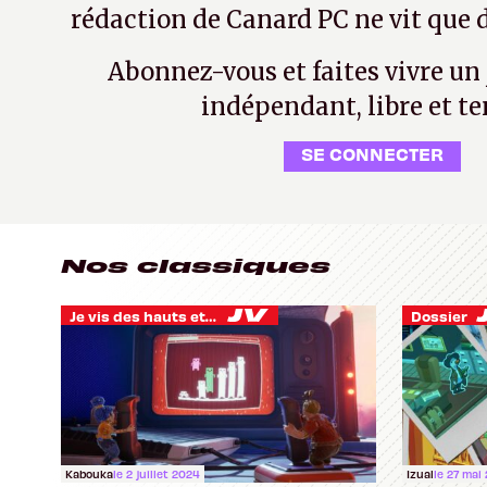
rédaction de Canard PC ne vit que d
Abonnez-vous et faites vivre un
indépendant, libre et te
SE CONNECTER
Nos classiques
Je vis des hauts et des bas
Dossier
Kabouka
le 2 juillet 2024
Izual
le 27 mai