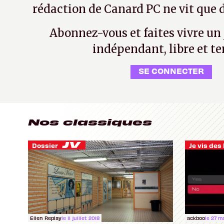
rédaction de Canard PC ne vit que d
Abonnez-vous et faites vivre un
indépendant, libre et te
SE CONNECTER
Nos classiques
Dossier
Ellen Replay
le 11 juillet 2018
ackboo
le 27 m