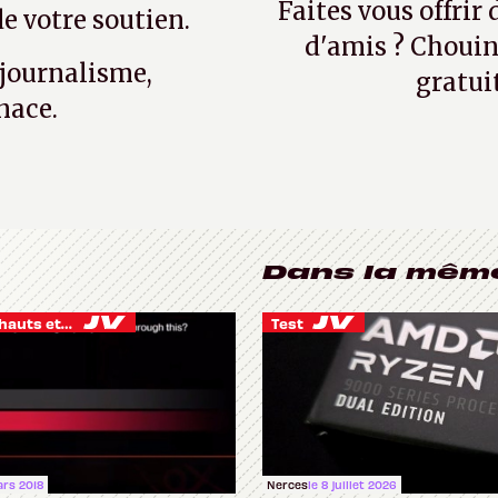
Faites vous offrir
e votre soutien.
d'amis ? Chouin
 journalisme,
gratui
nace.
Dans la mêm
Je vis des hauts et des bas
Test
ars 2018
Nerces
le 8 juillet 2026