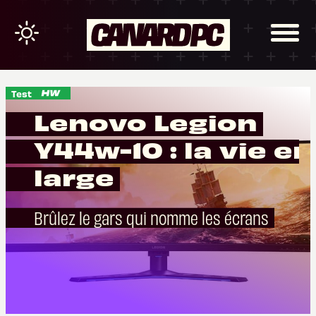
Test
Lenovo Legion
Y44w-10 : la vie en
large
Brûlez le gars qui nomme les écrans