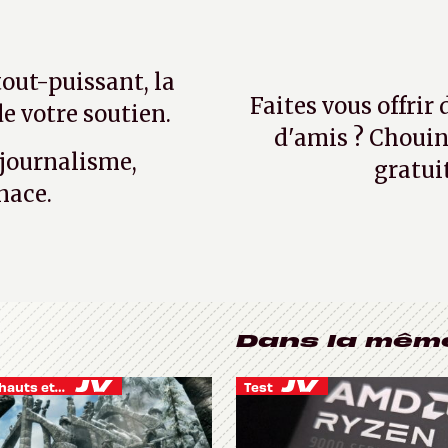
tout-puissant, la
Faites vous offrir
e votre soutien.
d'amis ? Chouin
 journalisme,
gratui
nace.
Dans la mêm
Je vis des hauts et des bas
Test