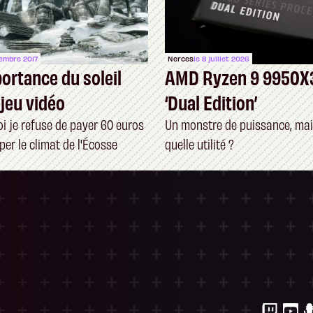
cembre 2017
Nerces
le 8 juillet 2026
portance du soleil
AMD Ryzen 9 9950X
 jeu vidéo
‘Dual Edition’
i je refuse de payer 60 euros
Un monstre de puissance, mai
er le climat de l'Écosse
quelle utilité ?
ersonnalisez vos Options
 gérer vos paramètres de confidentialité, en g