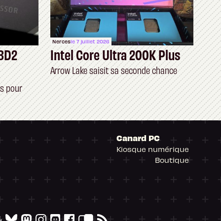
Nerces
le 7 juillet 2026
3D2
Intel Core Ultra 200K Plus
Arrow Lake saisit sa seconde chance
s pour
Canard PC
Kiosque numérique
Boutique
arantissant la conformité avec les réglementat